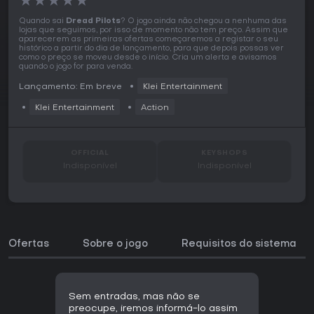
★
★
★
★
★
Quando sai
Dread Pilots
? O jogo ainda não chegou a nenhuma das
lojas que seguimos, por isso de momento não tem preço. Assim que
aparecerem as primeiras ofertas começaremos a registar o seu
histórico a partir do dia de lançamento, para que depois possas ver
como o preço se moveu desde o início. Cria um alerta e avisamos
quando o jogo for para venda.
Lançamento: Em breve
Klei Entertainment
Klei Entertainment
Action
OFFICIAL
KEYSHOPS
Indisponível
Indisponível
Ofertas
Sobre o jogo
Requisitos do sistema
Sem entradas, mas não se
preocupe, iremos informá-lo assim