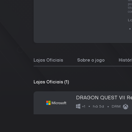
Mi
po
tí
co
La
Lojas Oficiais
Sobre o jogo
Histó
Lojas Oficiais (1)
DRAGON QUEST VII Reim
há 5d
+1
DRM: