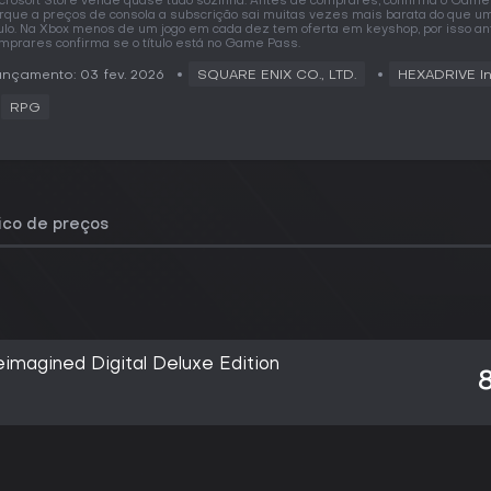
crosoft Store vende quase tudo sozinha. Antes de comprares, confirma o Game
rque a preços de consola a subscrição sai muitas vezes mais barata do que um
tulo. Na Xbox menos de um jogo em cada dez tem oferta em keyshop, por isso a
mprares confirma se o título está no Game Pass.
nçamento: 03 fev. 2026
SQUARE ENIX CO., LTD.
HEXADRIVE In
RPG
rico de preços
agined Digital Deluxe Edition