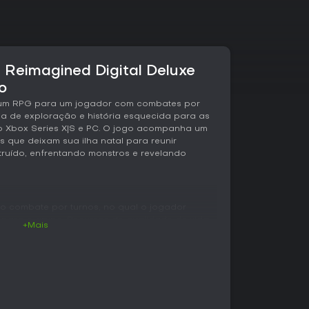
Reimagined Digital Deluxe
o
 um RPG para um jogador com combates por
ria de exploração e história esquecida para as
o Xbox Series X|S e PC. O jogo acompanha um
 que deixam sua ilha natal para reunir
ruído, enfrentando monstros e revelando
 do combate por turnos, no qual o jogador
s para o grupo. Recursos de qualidade de vida
+Mais
das batalhas a qualquer momento e ativar o
tineiros. Os inimigos exibem fraquezas
 escolhas estratégicas durante os combates.
as oferece orientações sobre o
retirar o controle do jogador.
a
ma de vocações. Os personagens acumulam