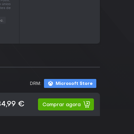
 Pass,
 único
ntes de
c.
DRM:
Microsoft Store
84,99 €
Comprar agora