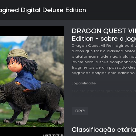
ned Digital Deluxe Edition
DRAGON QUEST VII 
Edition - sobre o jog
Dragon Quest VII Reimagined é
turnos que traz a clássica histó
plataformas modernas, incluind
jovem herói e seus companheiros
fragmentos de um passado dest
segredos antigos pelo caminho.
Jogabilidade
O ciclo principal gira em torno
escolhe ataques, magias e iten
permitem ajustar a velocidade 
modo automático em combates ro
RPG
elementais claras, incentivando
Uma nova sobreposição de tátic
comportamento dos inimigos sem 
Classificação etári
O progresso depende do siste