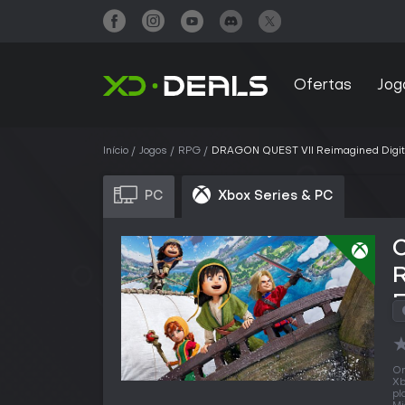
Ofertas
Jog
Início
Jogos
RPG
DRAGON QUEST VII Reimagined Digita
PC
Xbox Series & PC
R
E
O
Xb
pl