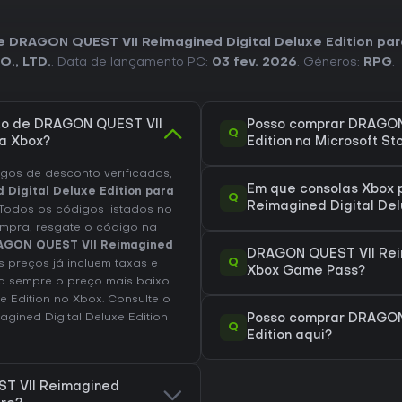
de DRAGON QUEST VII Reimagined Digital Deluxe Edition pa
., LTD.
. Data de lançamento PC:
03 fev. 2026
. Géneros:
RPG
.
ato de DRAGON QUEST VII
Posso comprar DRAGON 
Q
ra Xbox?
Edition na Microsoft St
os de desconto verificados,
Em que consolas Xbox 
Digital Deluxe Edition para
Q
Reimagined Digital Del
 Todos os códigos listados no
ompra, resgate o código na
AGON QUEST VII Reimagined
DRAGON QUEST VII Reim
Q
 preços já incluem taxas e
Xbox Game Pass?
a sempre o preço mais baixo
e Edition no
Xbox
. Consulte o
gined Digital Deluxe Edition
Posso comprar DRAGON 
Q
Edition aqui?
ST VII Reimagined