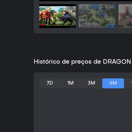
Histórico de preços de DRAGON 
7D
1M
3M
6M