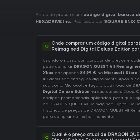
Antes de procurar um
código digital barato 
HEXADRIVE Inc.
. Publicado por
SQUARE ENIX CO
Onde comprar um código digital bar
Q
Reimagined Digital Deluxe Edition pa
Usando o nosso comparador de preços e códig
pode comprar
DRAGON QUEST VII Reimagined 
Xbox
por apenas
84,99 €
na
Microsoft Store
.
XD.deals são entregues digitalmente. Após a c
sua conta Microsoft e faça o download de
DR
Digital Deluxe Edition
na sua consola Xbox. Os
códigos promocionais aplicados, para que vej
de DRAGON QUEST VII Reimagined Digital Delux
histórico de preços de DRAGON QUEST VII Reima
para comprar no melhor momento.
Qual é o preço atual de DRAGON QUE
Q