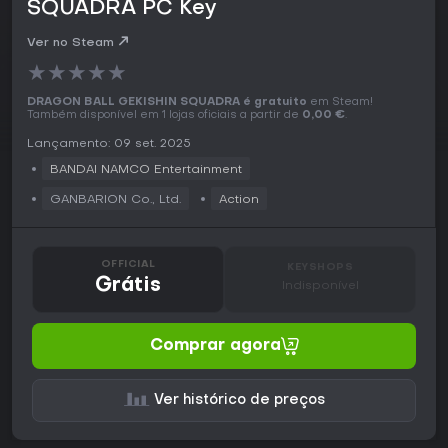
SQUADRA PC Key
Ver no Steam
★
★
★
★
★
DRAGON BALL GEKISHIN SQUADRA é gratuito
em Steam!
Também disponível em 1 lojas oficiais a partir de
0,00 €
.
Lançamento: 09 set. 2025
BANDAI NAMCO Entertainment
GANBARION Co., Ltd.
Action
OFFICIAL
KEYSHOPS
Grátis
Indisponível
Comprar agora
Ver histórico de preços