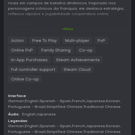
rivais em campos de batalha dinâmicos. Inspirado nos
personagens icônicos da franquia, ele destaca estratégia,
reflexos rápidos e jogabilidade cooperativa online.
Jogabilidade
+Mais
Em Dragon Ball Gekishin Squadra, o ciclo principal envolve
montar uma equipe de quatro jogadores para enfrentar
Action
Free To Play
Multi-player
PvP
outro esquadrão em partidas com objetivos claros. Cada
herói se encaixa em uma de três funções: Damage para
Online PvP
Family Sharing
Co-op
ataques agressivos, Tank para absorver danos e controlar
o espaço, ou Technical para apoiar aliados e atrapalhar
In-App Purchases
Steam Achievements
inimigos. Conforme as rodadas avançam, os personagens
Full controller support
Steam Cloud
ficam mais fortes, liberando ataques e habilidades
poderosas para virar o jogo contra jogadores rivais e
Online Co-op
chefes.
A jogabilidade valoriza trabalho em equipe,
Interface:
posicionamento estratégico e agressividade ousada, com
German
English
Spanish - Spain
French
Japanese
Korean
ritmo frenético que mantém as partidas intensas. Os
Portuguese - Brazil
Simplified Chinese
Traditional Chinese
jogadores podem personalizar heróis com skins, animações
de entrada e movimentos finais, dando um toque pessoal à
Áudio:
English
Japanese
experiência. Os visuais capturam fielmente o estilo da série,
Legendas:
com dublagem adequada que enriquece as batalhas.
German
English
Spanish - Spain
French
Japanese
Korean
Portuguese - Brazil
Simplified Chinese
Traditional Chinese
Modos de Jogo