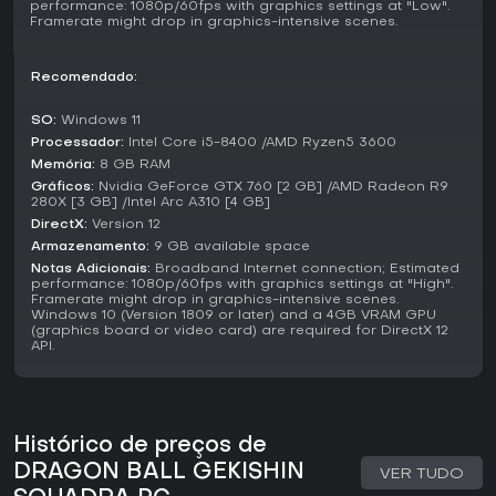
performance: 1080p/60fps with graphics settings at "Low".
conhecidos adaptados ao formato MOBA.
Framerate might drop in graphics-intensive scenes.
Vale a Pena Jogar?
A recepção de Dragon Ball Gekishin Squadra é mista:
Recomendado:
alguns elogiam a mecânica MOBA acessível e a integração
com Dragon Ball, enquanto outros apontam falhas gráficas
SO:
Windows 11
ou problemas de desempenho em mobile. As avaliações
Processador:
Intel Core i5-8400 /AMD Ryzen5 3600
destacam nota 4.1 em certos agregadores, mostrando apelo
Memória:
8 GB RAM
sólido entre os fãs.
Gráficos:
Nvidia GeForce GTX 760 [2 GB] /AMD Radeon R9
280X [3 GB] /Intel Arc A310 [4 GB]
Como título free-to-play com multiplayer online contínuo, ele
DirectX:
Version 12
atrai quem curte batalhas estratégicas em equipe e a ação
Armazenamento:
9 GB available space
da franquia. Se MOBAs rápidos com progressão de
Notas Adicionais:
Broadband Internet connection; Estimated
personagens te interessam, especialmente no universo
performance: 1080p/60fps with graphics settings at "High".
Dragon Ball, vale experimentar sem custo inicial. Ainda
Framerate might drop in graphics-intensive scenes.
assim, prepare-se para possíveis bugs ou necessidade de
Windows 10 (Version 1809 or later) and a 4GB VRAM GPU
(graphics board or video card) are required for DirectX 12
otimizações, conforme feedbacks iniciais.
API.
Histórico de preços de
DRAGON BALL GEKISHIN
VER TUDO