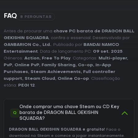
FAQ
8 PERGUNTAS
Antes de procurar uma
chave PC barata de DRAGON BALL
GEKISHIN SQUADRA
, confira o essencial. Desenvolvido por
GANBARION Co., Ltd.
. Publicado por
BANDAI NAMCO
Entertainment
. Data de lançamento PC:
09 set. 2025
.
Géneros:
Action
,
Free To Play
. Categorias:
Multi-player
,
PvP
,
Online PvP
,
Family Sharing
,
Co-op
,
In-App
Purchases
,
Steam Achievements
,
Full controller
support
,
Steam Cloud
,
Online Co-op
. Classificação
etária:
PEGI 12
.
Onde comprar uma chave Steam ou CD Key
Q
barata de DRAGON BALL GEKISHIN
SQUADRA?
DRAGON BALL GEKISHIN SQUADRA e gratuito!
Faca o
download no Steam e comece a jogar instantaneamente.