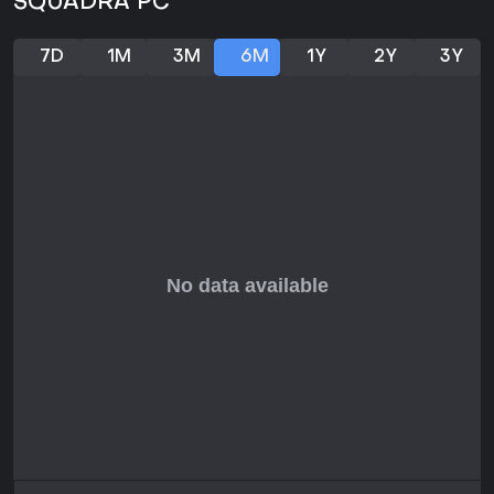
SQUADRA PC
7D
1M
3M
6M
1Y
2Y
3Y