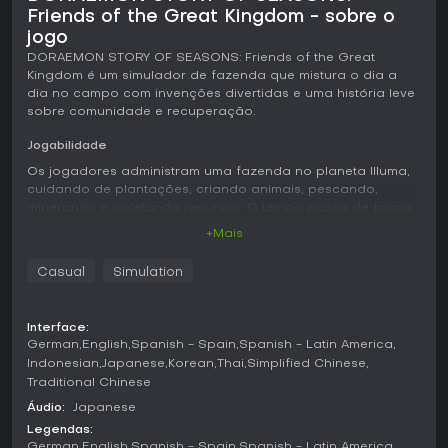
Friends of the Great Kingdom - sobre o
jogo
DORAEMON STORY OF SEASONS: Friends of the Great
Kingdom é um simulador de fazenda que mistura o dia a
dia no campo com invenções divertidas e uma história leve
sobre comunidade e recuperação.
Jogabilidade
Os jogadores administram uma fazenda no planeta Illuma,
cuidando de plantações, criando animais, pescando,
minerando e coletando recursos. O tempo passa de forma
constante, deixando espaço para tarefas, explorações e
+Mais
conversas com os moradores. Os gadgets de Doraemon
facilitam várias atividades, como regar os campos com a
Casual
Simulation
Mini Nuvem de Chuva ou cultivar pérolas debaixo d'água
com o Raio Adaptável. Ferramentas como o Hopter e o
Spray de Nuvem Extra permitem criar jardins flutuantes,
Interface:
enquanto o Restaurante da Fazenda transforma as
German
English
Spanish - Spain
Spanish - Latin America
colheitas em pratos. Companheiros controlados por IA
Indonesian
Japanese
Korean
Thai
Simplified Chinese
ajudam em tarefas como rega, pesca e mineração depois
Traditional Chinese
de serem desbloqueados pela história. Melhorias na casa
trazem recursos como cozinhar, e competições mensais
Áudio:
Japanese
oferecem objetivos opcionais. O mundo é dividido em
Legendas:
quatro regiões habitadas por humanos, os Ausufu
German
English
Spanish - Spain
Spanish - Latin America