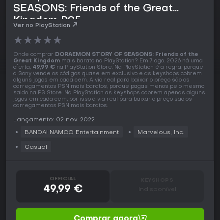
SEASONS: Friends of the Great
Kingdom PS5
Ver no PlayStation
★
★
★
★
★
Onde comprar
DORAEMON STORY OF SEASONS: Friends of the
Great Kingdom
mais barato na PlayStation? Em 7 ago. 2026 há uma
oferta,
49,99 €
na PlayStation Store. Na PlayStation é a regra, porque
a Sony vende os códigos quase em exclusivo e as keyshops cobrem
alguns jogos em cada cem. A via real para baixar o preço são os
carregamentos PSN mais baratos, porque pagas menos pelo mesmo
saldo na PS Store. Na PlayStation as keyshops cobrem apenas alguns
jogos em cada cem, por isso a via real para baixar o preço são os
carregamentos PSN mais baratos.
Lançamento: 02 nov. 2022
BANDAI NAMCO Entertainment
Marvelous, Inc.
Casual
OFFICIAL
KEYSHOPS
49,99 €
Indisponível
Comprar agora