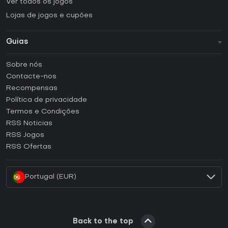
Ver todos os jogos
Lojas de jogos e cupões
Guias
FAQ
Sobre nós
Guias e tutoriais
Contacte-nos
Como ativar uma CD Key Steam?
Recompensas
Como ativar uma CD Key Epic Games?
Política de privacidade
Termos e Condições
Como ativar uma CD Key GOG?
RSS Noticias
Como ativar uma CD Key Ubisoft Connect?
RSS Jogos
Como ativar uma CD Key EA App?
RSS Ofertas
Como ativar uma CD Key Battle.net?
Portugal (EUR)
Back to the top