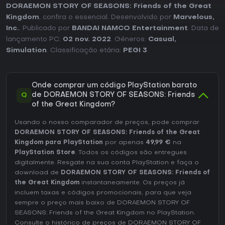
DORAEMON STORY OF SEASONS: Friends of the Great
Kingdom
, confira o essencial. Desenvolvido por
Marvelous,
Inc.
. Publicado por
BANDAI NAMCO Entertainment
. Data de
lançamento PC:
02 nov. 2022
. Géneros:
Casual
,
Simulation
. Classificação etária:
PEGI 3
.
Onde comprar um código PlayStation barato
Q
de DORAEMON STORY OF SEASONS: Friends
of the Great Kingdom?
Usando o nosso comparador de preços, pode comprar
DORAEMON STORY OF SEASONS: Friends of the Great
Kingdom para PlayStation
por apenas
49,99 €
na
PlayStation Store
. Todos os códigos são entregues
digitalmente. Resgate na sua conta PlayStation e faça o
download de
DORAEMON STORY OF SEASONS: Friends of
the Great Kingdom
instantaneamente. Os preços já
incluem taxas e códigos promocionais, para que veja
sempre o preço mais baixo de DORAEMON STORY OF
SEASONS: Friends of the Great Kingdom no
PlayStation
.
Consulte o
histórico de preços de DORAEMON STORY OF