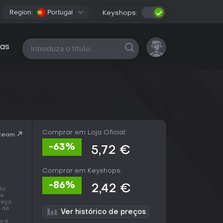
Region:
Portugal
Keyshops:
Todas as plataformas
as
Comprar em Loja Oficial:
Steam
-63%
5,72 €
Comprar em Keyshops:
-86%
2,42 €
ta
de
omeça
s de
Ver histórico de preços
o é