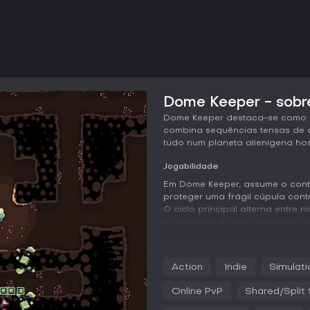
Dome Keeper - sobre
Dome Keeper destaca-se como 
combina sequências tensas de d
tudo num planeta alienígena host
Jogabilidade
Em Dome Keeper, assume o contr
proteger uma frágil cúpula cont
O ciclo principal alterna entre
e regressar à superfície para r
caminho por terrenos gerados p
e relíquias que podes transport
Action
Indie
Simulati
As fases de defesa exigem deci
por ar e solo, cada um com pa
Online PvP
Shared/Split
aéreos. Operas as armas da cúpu
gerindo o tempo limitado entre