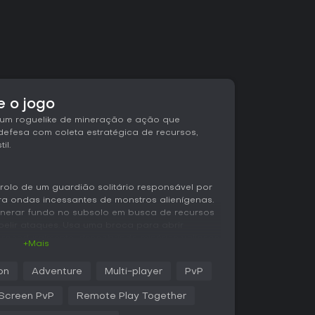
 o jogo
um roguelike de mineração e ação que
efesa com coleta estratégica de recursos,
il.
olo de um guardião solitário responsável por
ra ondas incessantes de monstros alienígenas.
 minerar fundo no subsolo em busca de recursos
epelir ataques. Usa uma broca para abrir
roceduralmente, descobrindo minérios valiosos
+Mais
ar para melhorar o teu equipamento.
on
Adventure
Multi-player
PvP
sões rápidas, com inimigos a aproximarem-se
drões únicos como escavações ou assaltos
 Screen PvP
Remote Play Together
la, como lasers ou torres, para os afastar,
 ondas. As melhorias aumentam a velocidade da