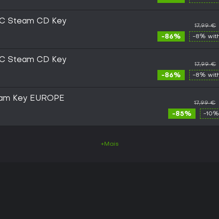
C Steam CD Key
17,99 €
-86%
-8% wit
C Steam CD Key
17,99 €
-86%
-8% wit
eam Key EUROPE
17,99 €
-85%
-10%
+Mais