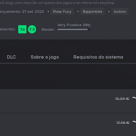
is largo, com mais de um quarto dos jogos a ter oferta em keyshop.
nçamento: 27 set. 2022
Raw Fury
Bippinbits
Action
Very Positive
(14k)
tacritic:
76
7.5
Steam:
DLC
Sobre o jogo
Requisitos do sistema
15,59 €
17,48 €