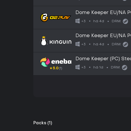
Dome Keeper EU/NA P
há 4d
+3
DRM:
Dome Keeper EU/NA P
há 4d
+3
DRM:
Dome Keeper (PC) St
há 1d
+3
DRM:
★
5.0
(1)
Packs (1)