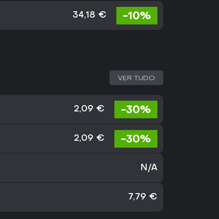
-10%
34,18 €
VER TUDO
-30%
2,09 €
-30%
2,09 €
N/A
7,79 €