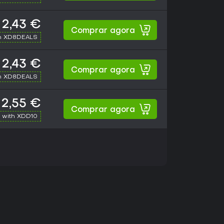
2,43 €
Comprar agora
h XD8DEALS
2,43 €
Comprar agora
h XD8DEALS
2,55 €
Comprar agora
 with XDD10