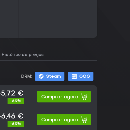
Histórico de preços
DRM:
Steam
GOG
~5,72 €
Comprar agora
-63%
~6,46 €
Comprar agora
-63%