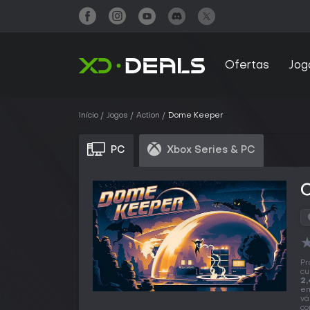
Ofertas
Jog
Início
Jogos
Action
Dome Keeper
PC
Xbox Series & PC
Pr
cu
2,
em
vá
co