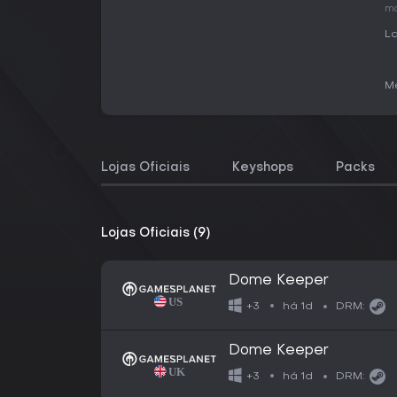
ma
La
Me
Lojas Oficiais
Keyshops
Packs
Lojas Oficiais (9)
Dome Keeper
há 1d
+3
DRM:
Dome Keeper
há 1d
+3
DRM: