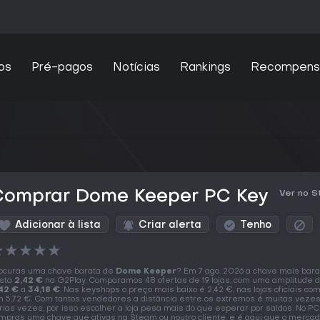
os
Pré-pagos
Notícias
Rankings
Recompens
Comprar Dome Keeper PC Key
Ver no 
Adicionar à lista
Criar alerta
Tenho
★
★
★
★
★
ocuras uma chave barata de
Dome Keeper
? Em 7 ago. 2026 a chave mais bara
sta
2,42 €
na G2Play. Comparamos 48 ofertas de 19 lojas, com uma amplitude 
42 €
a
34,18 €
. Nas keyshops o preço mais baixo é 2,42 €, nas lojas oficiais c
 5,72 €. Com tantos vendedores a distância entre os extremos é muitas veze
rias vezes, por isso escolher a loja pesa mais do que esperar por saldos. No PC
mpras uma chave que ativas na Steam ou noutro cliente, e é aqui que o mercad