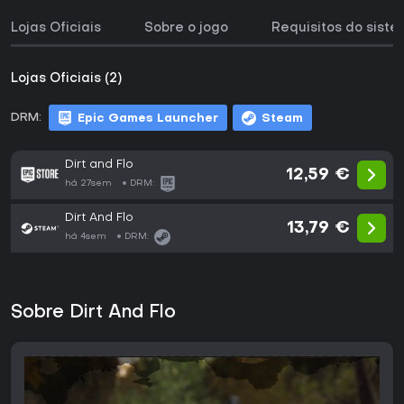
Lojas Oficiais
Sobre o jogo
Requisitos do sist
Lojas Oficiais (2)
DRM:
Epic Games Launcher
Steam
Dirt and Flo
12,59 €
há 27sem
DRM:
Dirt And Flo
13,79 €
há 4sem
DRM:
Sobre Dirt And Flo