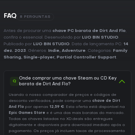
FAQ
8 PERGUNTAS
Antes de procurar uma
chave PC barata de Dirt And Flo
,
confira o essencial. Desenvolvido por
LUO BIN STUDIO
.
Publicado por
LUO BIN STUDIO
. Data de lançamento PC:
14
dez. 2023
. Géneros:
Indie
,
Adventure
. Categorias:
Family
Sharing
,
Single-player
,
Partial Controller Support
.
Onde comprar uma chave Steam ou CD Key
Q
barata de Dirt And Flo?
Usando o nosso comparador de preços e códigos de
desconto verificados, pode comprar uma
chave de Dirt
And Flo
por apenas
12,59 €
. Esta oferta está disponível na
Epic Games Store
e é uma das mais baratas do mercado.
Todas as chaves listadas no XD.deals são entregues
digitalmente e disponíveis para download imediato após o
pagamento. Os preços já incluem taxas de processamento