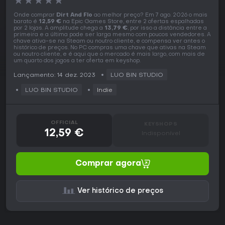
★
★
★
★
★
Onde comprar
Dirt And Flo
ao melhor preço? Em 7 ago. 2026 o mais
barato é
12,59 €
na Epic Games Store, entre 2 ofertas espalhadas
por 2 lojas. A amplitude chega a
13,79 €
, por isso a distância entre a
primeira e a última pode ser larga mesmo com poucos vendedores. A
chave ativa-se na Steam ou noutro cliente, e compensa ver antes o
histórico de preços. No PC compras uma chave que ativas na Steam
ou noutro cliente, e é aqui que o mercado é mais largo, com mais de
um quarto dos jogos a ter oferta em keyshop.
Lançamento: 14 dez. 2023
LUO BIN STUDIO
LUO BIN STUDIO
Indie
OFFICIAL
KEYSHOPS
12,59 €
Indisponível
Comprar agora
Ver histórico de preços