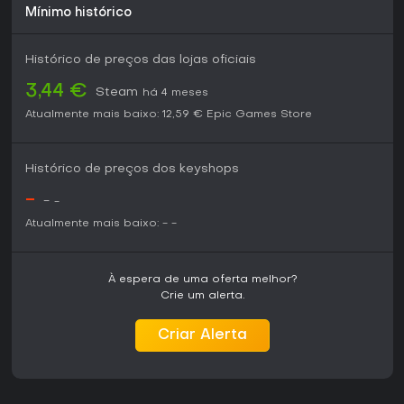
problemas agrada quem curte jogos com mecânicas de
Mínimo histórico
protagonistas duplos, oferecendo horas de desafios fase
a fase.
Histórico de preços das lojas oficiais
Se você gosta de indies que priorizam design esperto em
vez de produções grandiosas, este aqui encaixa
3,44 €
Steam
há 4 meses
perfeitamente, ainda mais com as melhorias recentes de
Atualmente mais baixo:
12,59 €
Epic Games Store
performance que garantem jogabilidade confiável. No
entanto, quem busca multiplayer ou alta rejogabilidade
pode procurar outras opções, já que o forte do jogo é sua
jornada single-player focada.
Histórico de preços dos keyshops
-
-
-
Atualmente mais baixo:
-
-
À espera de uma oferta melhor?
Crie um alerta.
Criar Alerta