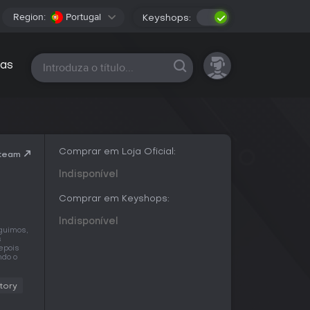
Region:
Portugal
Keyshops:
Todas as plataformas
as
Comprar em Loja Oficial:
Steam
Indisponível
Comprar em Keyshops:
Indisponível
guimos,
s
epois
ndo o
tory