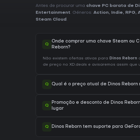
Antes de procurar uma
chave PC barata de D
Entertainment
. Géneros:
Action
,
Indie
,
RPG
,
Steam Cloud
.
Onde comprar uma chave Steam ou CD
Q
Reborn?
Não existem ofertas ativas para
Dinos Reborn
d
de preço no XD.deals e avisaremos assim que um
Q
Qual é o preço atual de Dinos Reborn
Promoção e desconto de Dinos Reborn
Q
lugar
Q
Dinos Reborn tem suporte para GeFo