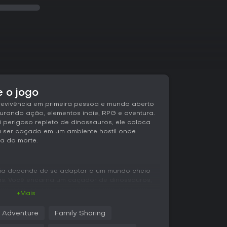
e o jogo
revivência em primeira pessoa e mundo aberto
urando ação, elementos indie, RPG e aventura.
 perigoso repleto de dinossauros, ele coloca
 ser caçado em um ambiente hostil onde
a da morte.
cia depende de se adaptar a um mundo cheio
as. Você encarna um caçador de dinossauros,
nquanto gerencia recursos e encara perigos
+Mais
cânicos envolvem rastrear movimentos de
ortamentos para encontrar fraquezas e atacar
Adventure
Family Sharing
suprimentos aleatórios surgem pelo mapa,
dem virar o jogo em confrontos difíceis.