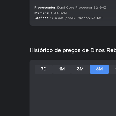
Processador:
Dual Core Processor 3.2 GHZ
Memória:
8 GB RAM
Gráficos:
GTX 660 / AMD Radeon RX 460
Histórico de preços de Dinos Re
7D
1M
3M
6M