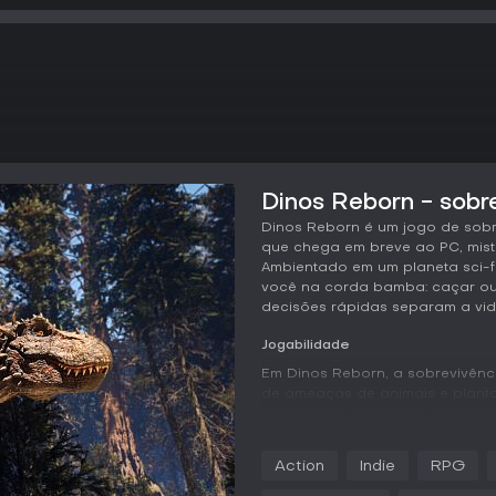
Dinos Reborn - sobr
Dinos Reborn é um jogo de sob
que chega em breve ao PC, mist
Ambientado em um planeta sci-fi
você na corda bamba: caçar ou
decisões rápidas separam a vid
Jogabilidade
Em Dinos Reborn, a sobrevivên
de ameaças de animais e plant
explorando paisagens vastas e
imprevisíveis. Os principais me
dinossauros, estudar seus comp
Action
Indie
RPG
nos momentos certos. Drops de 
trazendo itens essenciais que po