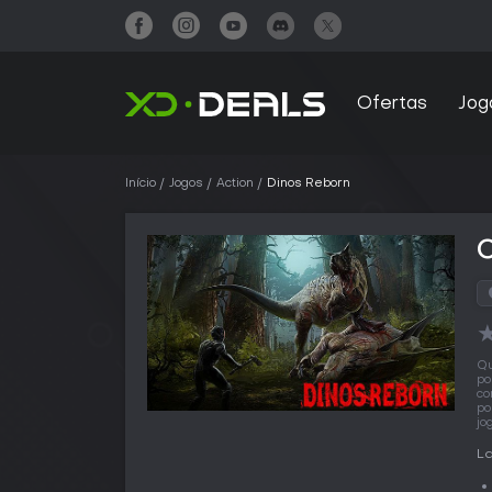
Ofertas
Jog
Início
Jogos
Action
Dinos Reborn
Qu
po
co
po
jo
L