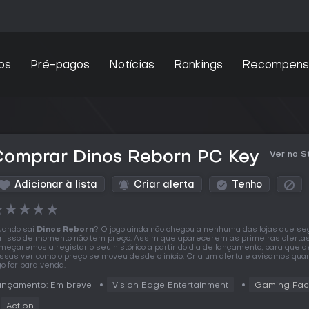
os
Pré-pagos
Notícias
Rankings
Recompens
Comprar Dinos Reborn PC Key
Ver no 
Adicionar à lista
Criar alerta
Tenho
★
★
★
★
★
ando sai
Dinos Reborn
? O jogo ainda não chegou a nenhuma das lojas que se
r isso de momento não tem preço. Assim que aparecerem as primeiras oferta
meçaremos a registar o seu histórico a partir do dia de lançamento, para que d
ssas ver como o preço se moveu desde o início. Cria um alerta e avisamos qua
go for para venda.
ançamento: Em breve
Vision Edge Entertainment
Gaming Fac
Action