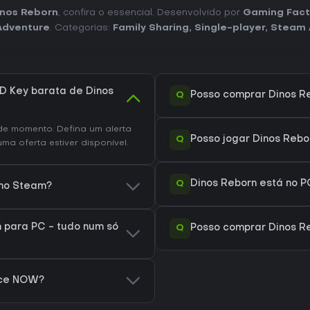
inos Reborn
, confira o essencial. Desenvolvido por
Gaming Fact
Adventure
. Categorias:
Family Sharing
,
Single-player
,
Steam 
 Key barata de Dinos
Q
Posso comprar Dinos R
e momento. Defina um alerta
Q
Posso jogar Dinos Reb
a oferta estiver disponível.
Q
Dinos Reborn está no 
 no Steam?
 para PC - tudo num só
Q
Posso comprar Dinos R
rce NOW?