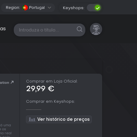
Region:
Portugal
Keyshops:
Todas as plataformas
as
Comprar em Loja Oficial:
ation
29,99 €
Comprar em Keyshops:
Ver histórico de preços
 há uma
e os
ia real