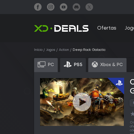
Ofertas
Jog
Início
Jogos
Action
Deep Rock Galactic
PC
PS5
Xbox & PC
G
O
of
có