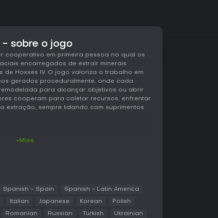
- sobre o jogo
r cooperativo em primeira pessoa no qual os
ciais encarregados de extrair minerais
 de Hoxxes IV. O jogo valoriza o trabalho em
eos gerados proceduralmente, onde cada
 remodelada para alcançar objetivos ou abrir
ores cooperam para coletar recursos, enfrentar
 a extração, sempre lidando com suprimentos
+Mais
escer pelos sistemas de cavernas, usar
na rocha, coletar minerais e sobreviver a
mar a cápsula de extração. O ambiente reage
adores, permitindo perfurar túneis, derrubar
as para facilitar a navegação. A iluminação é
m posicionar sinalizadores e usar equipamentos
Spanish - Spain
Spanish - Latin America
a revelar ameaças na escuridão. Quem joga
Italian
Japanese
Korean
Polish
 Bosco, um robô que realiza mineração e
Romanian
Russian
Turkish
Ukrainian