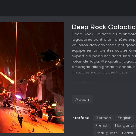
Deep Rock Galactic 
Deep Rock Galactic é um shoote
jogadores controlam anões espa
valiosos das cavernas perigosas
equipe em ambientes subterrân
superfície pode ser destruída e
rotas de fuga. Até quatro jogad
ameaças alienígenas e concluir
limitados e condições hostis.
Jogabilidade
O ciclo principal consiste em d
ferramentas para abrir caminho 
Action
ondas de inimigos antes de cha
completamente às ações dos jog
paredes ou posicionar plataform
essencial: os jogadores precisa
Interface:
German
English
específicos de cada classe par
French
Hungarian
sozinho conta com o auxílio de
Portuguese - Brazil
oferece suporte em combate.