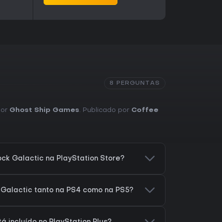
s adicionam novos biomas, inimigos e variações
s base. Essas adições ampliam as experiências
 fundamental de mineração, combate e extração.
ecebendo suporte anos após o lançamento, com
 variedade de missões para quem retorna. A
va de problemas e na interação com o ambiente
8 PERGUNTAS
táticas de FPS com amigos ou por meio dos
O feedback positivo da comunidade destaca a
jogabilidade proporcionada pelos elementos
por
Ghost Ship Games
. Publicado por
Coffee
e classes.
ocura sessões cooperativas confiáveis, com
 matchmaking competitivo. Sua versão para PS5
tos, tornando-o acessível para grupos que
 mineração e combate com exigências reais de
k Galactic na PlayStation Store?
ontínuo por meio de atualizações reforça seu
istemas centrais.
 Galactic tanto na PS4 como na PS5?