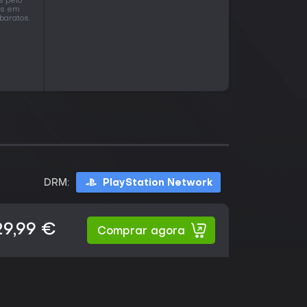
s pelo
os em
baratos.
DRM:
PlayStation Network
29,99 €
Comprar agora