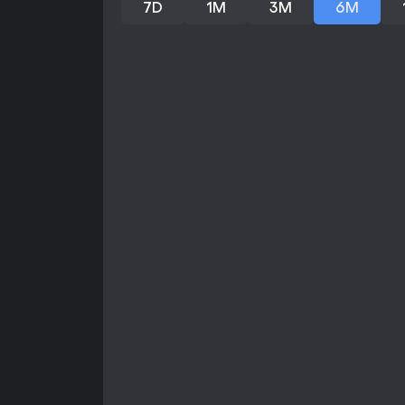
7D
1M
3M
6M