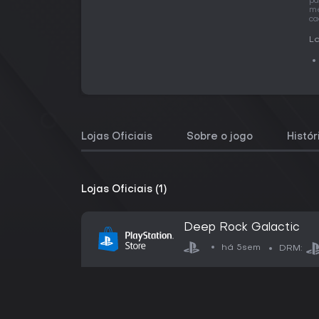
pa
me
ca
La
Lojas Oficiais
Sobre o jogo
Histó
Lojas Oficiais (1)
Deep Rock Galactic
há 5sem
DRM: