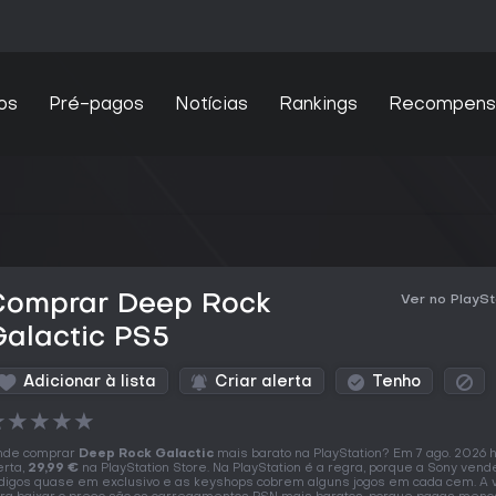
os
Pré-pagos
Notícias
Rankings
Recompens
Comprar Deep Rock
Ver no PlaySt
alactic PS5
Adicionar à lista
Criar alerta
Tenho
★
★
★
★
★
nde comprar
Deep Rock Galactic
mais barato na PlayStation? Em 7 ago. 2026
erta,
29,99 €
na PlayStation Store. Na PlayStation é a regra, porque a Sony vend
digos quase em exclusivo e as keyshops cobrem alguns jogos em cada cem. A v