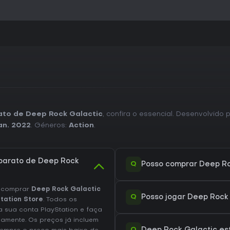
Atualizações sazonais contínua
de missão, mantendo os sistema
disponíveis sem alterar o ciclo
Vale a Pena Jogar?
Deep Rock Galactic continua r
conteúdo sazonal que mantém a
ênfase na resolução cooperati
atrai quem busca experiências 
recursos de assistência solo. 
progressão satisfatória e a re
ato de Deep Rock Galactic
, confira o essencial. Desenvolvido 
procedurais e pela sinergia entr
an. 2022
. Géneros:
Action
.
O jogo é indicado para quem pr
objetivos claros e sem foco em
inclui todos os recursos comple
 barato de Deep Rock
buscam um ciclo consistente de
Q
Posso comprar Deep Roc
trabalho em equipe. O suporte c
valor para quem se dedica aos s
e comprar
Deep Rock Galactic
Q
Posso jogar Deep Rock
tation Store
. Todos os
a sua conta PlayStation e faça
amente. Os preços já incluem
Q