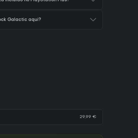
 incluído no PlayStation Plus?
ck Galactic aqui?
29,99 €