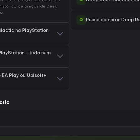
Deep Rock Galactic está
sempre o preço mais baixo de
histórico de preços de Deep
o.
Q
Posso comprar Deep Ro
lactic na PlayStation
layStation - tudo num
 EA Play ou Ubisoft+
ctic