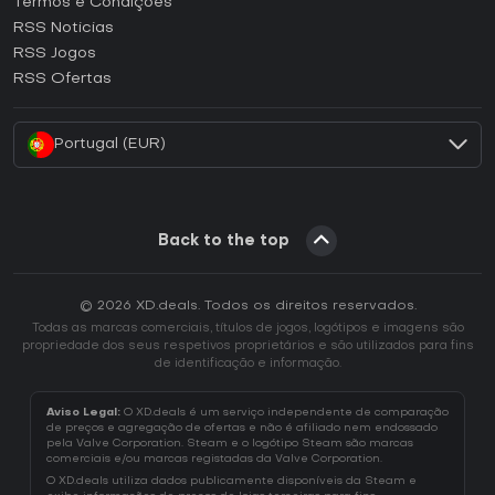
Termos e Condições
Como ativar uma CD Key GOG?
RSS Noticias
Como ativar uma CD Key Ubisoft Connect?
RSS Jogos
Como ativar uma CD Key EA App?
RSS Ofertas
Como ativar uma CD Key Battle.net?
Portugal (EUR)
Back to the top
© 2026 XD.deals. Todos os direitos reservados.
Todas as marcas comerciais, títulos de jogos, logótipos e imagens são
propriedade dos seus respetivos proprietários e são utilizados para fins
de identificação e informação.
Aviso Legal:
O XD.deals é um serviço independente de comparação
de preços e agregação de ofertas e não é afiliado nem endossado
pela Valve Corporation. Steam e o logótipo Steam são marcas
comerciais e/ou marcas registadas da Valve Corporation.
O XD.deals utiliza dados publicamente disponíveis da Steam e