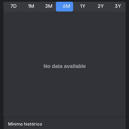
profundidade tática e variedade procedural, perfeita para
7D
1M
3M
6M
1Y
2Y
3Y
quem curte aventuras solo desafiadoras. O prólogo
gratuito dá um gostinho inicial, exibindo os sistemas
centrais de combate e exploração antes do lançamento
completo em 2026.
Com ênfase em upgrades de navio, gerenciamento de
tripulação e confrontos com entidades antigas em um
mundo steampunk, atrai quem gosta de montar estratégias
em runs repetidas. Se campos de batalha compactos e
progressão pensada parecem promissores, este indie
merece sua atenção por sua visão fresca do gênero.
Mínimo histórico