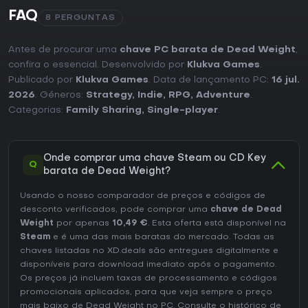
FAQ
8 PERGUNTAS
Antes de procurar uma
chave PC barata de Dead Weight
,
confira o essencial. Desenvolvido por
Klukva Games
.
Publicado por
Klukva Games
. Data de lançamento PC:
16 jul.
2026
. Géneros:
Strategy
,
Indie
,
RPG
,
Adventure
.
Categorias:
Family Sharing
,
Single-player
.
Onde comprar uma chave Steam ou CD Key
Q
barata de Dead Weight?
Usando o nosso comparador de preços e códigos de
desconto verificados, pode comprar uma
chave de Dead
Weight
por apenas
10,49 €
. Esta oferta está disponível na
Steam
e é uma das mais baratas do mercado. Todas as
chaves listadas no XD.deals são entregues digitalmente e
disponíveis para download imediato após o pagamento.
Os preços já incluem taxas de processamento e códigos
promocionais aplicados, para que veja sempre o preço
mais baixo de Dead Weight no
PC
. Consulte o
histórico de