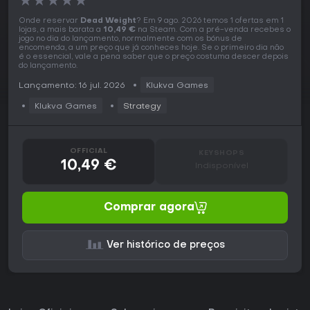
★
★
★
★
★
Onde reservar
Dead Weight
? Em 9 ago. 2026 temos 1 ofertas em 1
lojas, a mais barata a
10,49 €
na Steam. Com a pré-venda recebes o
jogo no dia do lançamento, normalmente com os bónus de
encomenda, a um preço que já conheces hoje. Se o primeiro dia não
é o essencial, vale a pena saber que o preço costuma descer depois
do lançamento.
Lançamento: 16 jul. 2026
Klukva Games
Klukva Games
Strategy
OFFICIAL
KEYSHOPS
10,49 €
Indisponível
Comprar agora
Ver histórico de preços