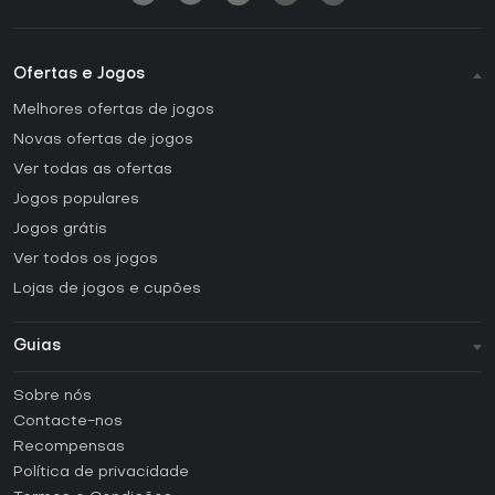
Ofertas e Jogos
Melhores ofertas de jogos
Novas ofertas de jogos
Ver todas as ofertas
Jogos populares
Jogos grátis
Ver todos os jogos
Lojas de jogos e cupões
Guias
FAQ
Sobre nós
Guias e tutoriais
Contacte-nos
Como ativar uma CD Key Steam?
Recompensas
Como ativar uma CD Key Epic Games?
Política de privacidade