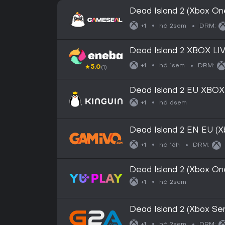
Dead Island 2 (Xbox On
Key - EU
há 2sem
+1
DRM:
Dead Island 2 XBOX L
há 1sem
+1
DRM:
★
5.0
(1)
Dead Island 2 EU XBOX
há 6sem
+1
Dead Island 2 EN EU (X
há 16h
+1
DRM:
Dead Island 2 (Xbox On
há 2sem
+1
Dead Island 2 (Xbox Ser
EUROPE
há 2sem
+1
DRM: