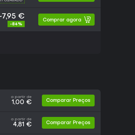
th G2A8XDD
~7,95 €
Comprar agora
-84%
a partir de
Comparar Preços
1,00 €
a partir de
Comparar Preços
4,81 €