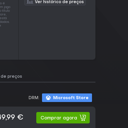
Ver histórico de preços
o é
um jogo
título
ore,
 está
dados.
e
o de preços
DRM:
Microsoft Store
49,99 €
Comprar agora