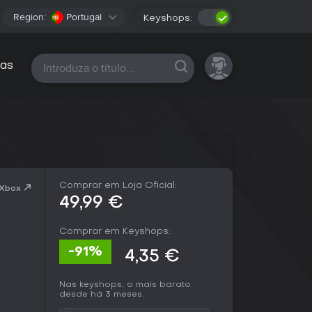
Region:
Portugal
Keyshops:
Todas as plataformas
as
Comprar em Loja Oficial:
 Xbox
49,99 €
Comprar em Keyshops:
-91%
4,35 €
Nas keyshops, o mais barato
desde há 3 meses.