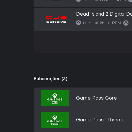
Dead Island 2 Digital 
(Europe)
há 9h
+1
DRM:
Subscrições (3)
Game Pass Core
Game Pass Ultimate