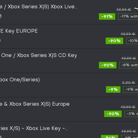
e / Xbox Series X|S) Xbox Live
49,99 €
-91%
-17% wit
IVE Key EUROPE
49,99 €
-90%
-10%
 One / Xbox Series X|S CD Key
49,99 €
-90%
-8% wit
box One/Series)
5,30 €
-9%
-9% w
e & Xbox Series X|S) Europe
49,99 €
-90%
-3% 
ies X/S) - Xbox Live Key -
49,99 €