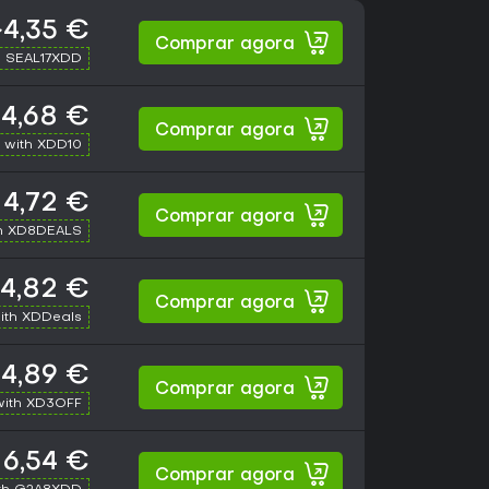
~4,35 €
Comprar agora
h SEAL17XDD
4,68 €
Comprar agora
 with XDD10
4,72 €
Comprar agora
h XD8DEALS
4,82 €
Comprar agora
ith XDDeals
4,89 €
Comprar agora
with XD3OFF
6,54 €
Comprar agora