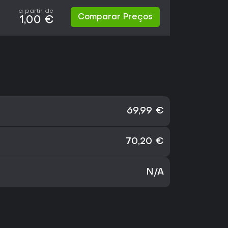
a partir de
Comparar Preços
1,00 €
69,99 €
70,20 €
N/A