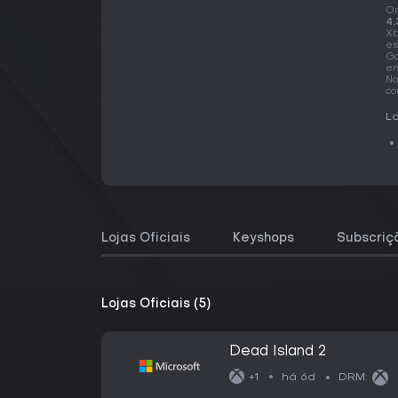
O
4,
Xb
es
Ga
en
Na
co
La
Lojas Oficiais
Keyshops
Subscriç
Lojas Oficiais (5)
Dead Island 2
há 6d
+1
DRM: