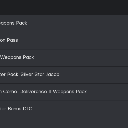
eapons Pack
ion Pass
n Weapons Pack
er Pack: Silver Star Jacob
om Come: Deliverance II Weapons Pack
rder Bonus DLC