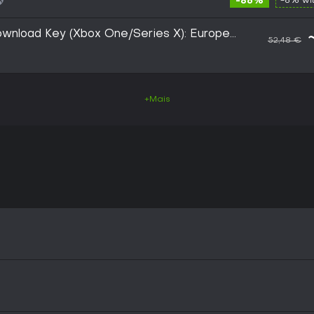
-86%
-8% wi
Download Key (Xbox One/Series X): Europe
52,48 €
+Mais