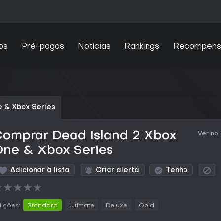
os
Pré-pagos
Notícias
Rankings
Recompens
 & Xbox Series
Comprar Dead Island 2 Xbox
Ver no
One & Xbox Series
Adicionar à lista
Criar alerta
Tenho
★
★
★
★
★
ições:
Standard
Ultimate
Deluxe
Gold