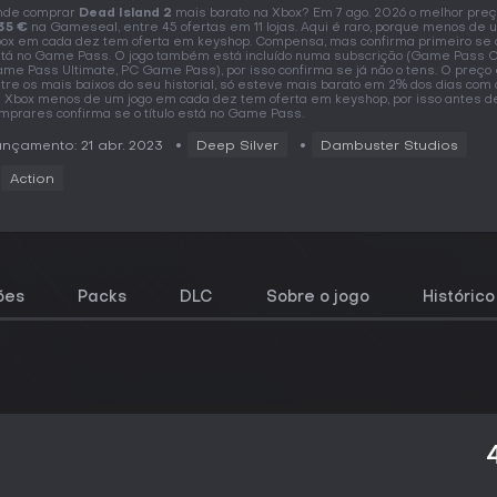
nde comprar
Dead Island 2
mais barato na Xbox? Em 7 ago. 2026 o melhor preç
35 €
na Gameseal, entre 45 ofertas em 11 lojas. Aqui é raro, porque menos de 
ox em cada dez tem oferta em keyshop. Compensa, mas confirma primeiro se o 
tá no Game Pass. O jogo também está incluído numa subscrição (Game Pass C
me Pass Ultimate, PC Game Pass), por isso confirma se já não o tens. O preço
tre os mais baixos do seu historial, só esteve mais barato em 2% dos dias com 
 Xbox menos de um jogo em cada dez tem oferta em keyshop, por isso antes d
mprares confirma se o título está no Game Pass.
nçamento: 21 abr. 2023
Deep Silver
Dambuster Studios
Action
ões
Packs
DLC
Sobre o jogo
Históric