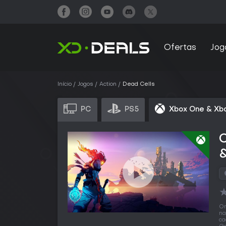
Ofertas
Jog
Início
Jogos
Action
Dead Cells
PC
PS5
Xbox One & Xbo
&
O
na
ca