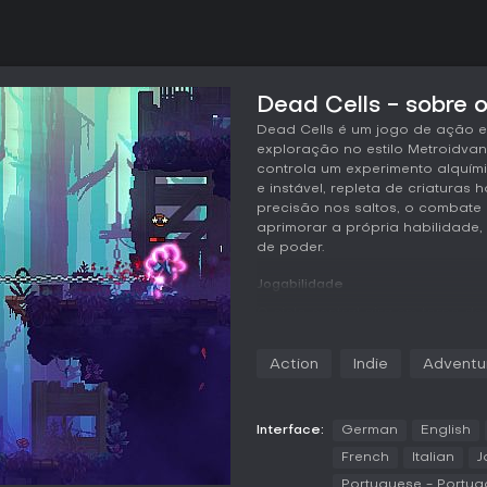
Dead Cells - sobre o
Dead Cells é um jogo de ação e
exploração no estilo Metroidva
controla um experimento alquím
e instável, repleta de criaturas 
precisão nos saltos, o combate 
aprimorar a própria habilidad
de poder.
Jogabilidade
O ciclo central gira em torno d
tempo de reação são decisivos 
controles precisos, com o icôn
Action
Indie
Adventu
recurso essencial contra inimigo
corpo, como espadas e chicotes
e torres automáticas, cada uma
Magias ampliam ainda mais as po
Interface:
German
English
durante a própria tentativa.
French
Italian
J
Portuguese - Portug