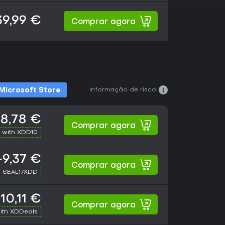
39,99 €
Comprar agora
Informação de risco:
Microsoft Store
8,78 €
Comprar agora
 with XDD10
~9,37 €
Comprar agora
h SEAL17XDD
10,11 €
Comprar agora
ith XDDeals