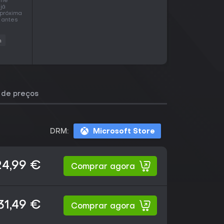
ame
já
 próxima
 antes
n
o de preços
DRM:
Microsoft Store
24,99 €
Comprar agora
31,49 €
Comprar agora