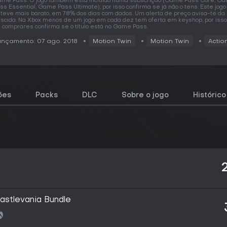
me Pass. O jogo também está incluído numa subscrição (Game Pass Core, G
ss Essential, Game Pass Ultimate), por isso confirma se já não o tens. Este jogo 
teve mais barato, em 78% dos dias com dados. Um alerta de preço avisa-te da
scida. Na Xbox menos de um jogo em cada dez tem oferta em keyshop, por isso
 comprares confirma se o título está no Game Pass.
nçamento: 07 ago. 2018
Motion Twin
Motion Twin
Actio
ões
Packs
DLC
Sobre o jogo
Históric
astlevania Bundle