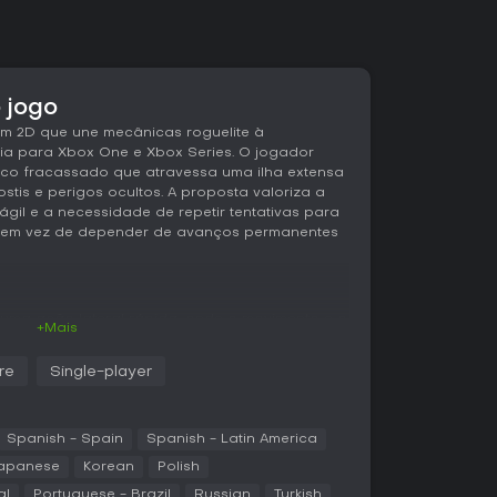
 jogo
m 2D que une mecânicas roguelite à
nia para Xbox One e Xbox Series. O jogador
ico fracassado que atravessa uma ilha extensa
hostis e perigos ocultos. A proposta valoriza a
ágil e a necessidade de repetir tentativas para
e, em vez de depender de avanços permanentes
e uma ação lateral rápida, onde o movimento e o
+Mais
para a sobrevivência. O combate prioriza
ico rolamento defensivo funcionando como
re
Single-player
s agressivos. O arsenal inclui armas corpo a
, e opções à distância, como arcos, granadas
 com padrões de ataque e ritmo próprios.
ssibilidades, permitindo adaptar a estratégia
Spanish - Spain
Spanish - Latin America
apanese
Korean
Polish
al
Portuguese - Brazil
Russian
Turkish