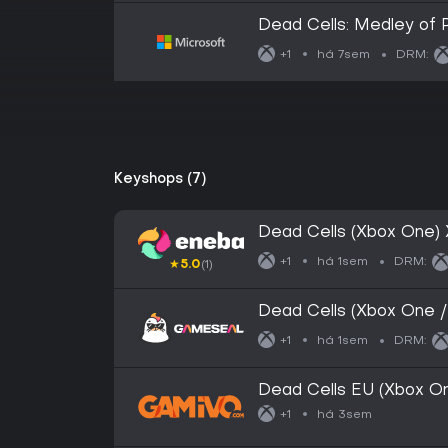
Dead Cells: Medley of 
há 7sem
+1
DRM:
Keyshops (7)
Dead Cells (Xbox One)
há 1sem
+1
DRM:
★
5.0
(1)
Dead Cells (Xbox One /
EU
há 1sem
+1
DRM:
Dead Cells EU (Xbox O
há 3sem
+1