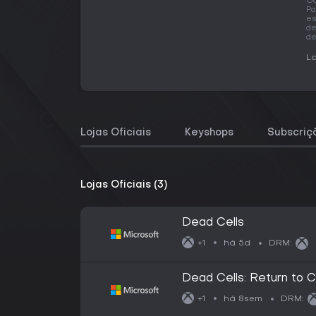
Ga
Pa
es
de
de
La
Lojas Oficiais
Keyshops
Subscriç
Lojas Oficiais (3)
Dead Cells
há 5d
+1
DRM:
Dead Cells: Return to C
há 8sem
+1
DRM: