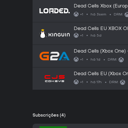
Dead Cells Xbox (Europ
há 3sem
+1
DRM:
Dead Cells EU XBOX 
há 5d
+1
Dead Cells (Xbox One)
há 1d
+1
DRM:
Dead Cells EU (Xbox On
há 17h
+1
DRM:
Subscrições (4)