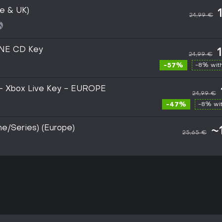
e & UK)
24,99 €
ONE CD Key
24,99 €
-57%
-8% wit
 - Xbox Live Key - EUROPE
24,99 €
-47%
-8% wi
e/Series) (Europe)
~
25,65 €