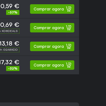
10,59 €
Comprar agora
-57%
10,69 €
Comprar agora
h XD8DEALS
13,18 €
Comprar agora
th G2A8XDD
17,32 €
Comprar agora
-32%