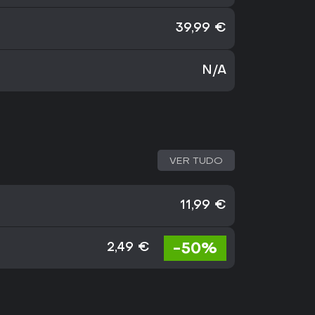
39,99 €
N/A
VER TUDO
11,99 €
-50%
2,49 €