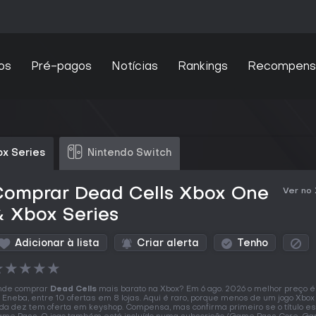
os
Pré-pagos
Notícias
Rankings
Recompens
x Series
Nintendo Switch
Comprar Dead Cells Xbox One
Ver no
 Xbox Series
Adicionar à lista
Criar alerta
Tenho
★
★
★
★
★
nde comprar
Dead Cells
mais barato na Xbox? Em 6 ago. 2026 o melhor preço 
 Eneba, entre 10 ofertas em 8 lojas. Aqui é raro, porque menos de um jogo Xbo
da dez tem oferta em keyshop. Compensa, mas confirma primeiro se o título es