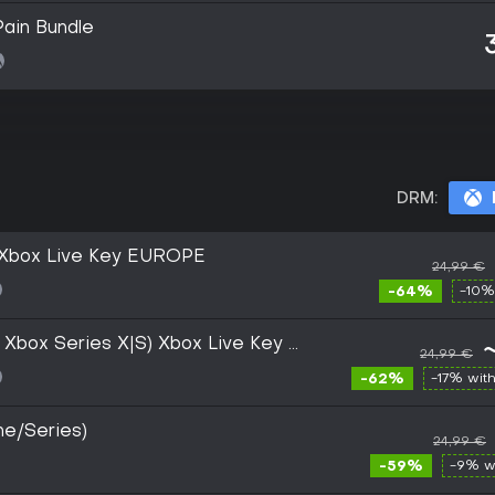
Pain Bundle
DRM:
 Xbox Live Key EUROPE
24,99 €
-64%
-10%
 Xbox Series X|S) Xbox Live Key -
24,99 €
-62%
-17% wit
ne/Series)
24,99 €
-59%
-9% w