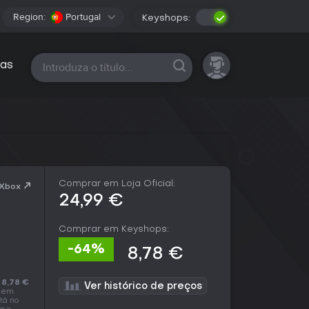
Region:
Portugal
Keyshops:
Todas as plataformas
as
Comprar em Loja Oficial:
 Xbox
24,99 €
Comprar em Keyshops:
-64%
8,78 €
é
8,78 €
Ver histórico de preços
x em
tá no