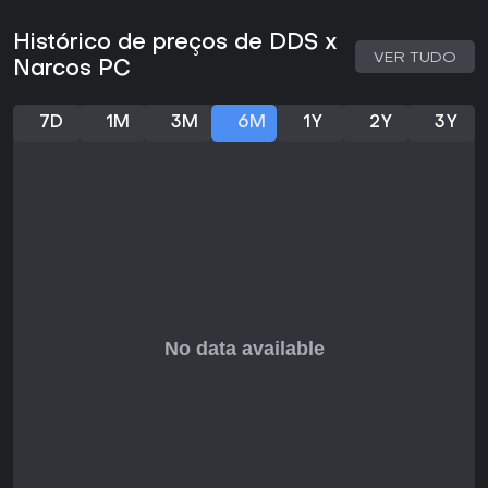
metódica.
Histórico de preços de DDS x
VER TUDO
Narcos PC
7D
1M
3M
6M
1Y
2Y
3Y