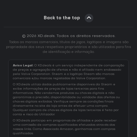
Back to the top
© 2026 XD.deals. Todos os direitos reservados.
Todas as marcas comerciais, títulos de jogos, logótipos e imagens são
propriedade dos seus respetivos proprietários e são utilizados para fins
de identificação e informação.
Aviso Legal:
O XD.deals é um serviço independente de comparação
de preços e agregação de ofertas e não é afiliado nem endossado
pela Valve Corporation. Steam e o logótipo Steam são marcas
comerciais e/ou marcas registadas da Valve Corporation.
O XD.deals utiliza dados publicamente disponíveis da Steam e
exibe informações de preços de lojas terceiras para fins
informativos. Não vendemos produtos ou chaves digitais e não
garantimos a precisão, disponibilidade ou validade das ofertas ou
chaves digitais exibidas. Verifique sempre as condições finais
diretamente no site da loja antes de efetuar uma compra.
Qualquer compra de chaves digitais de lojas terceiras é feita por
conta e risco do Utilizador.
O XD.deals participa em programas de afiliados e pode receber
uma comissão de compras qualificadas efetuadas através dos
nossos links. Como Associado Amazon, ganhamos com compras
qualificadas.