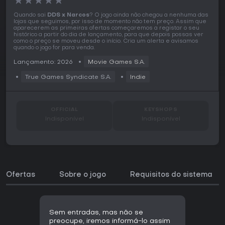
★
★
★
★
★
Quando sai
DDS x Narcos
? O jogo ainda não chegou a nenhuma das
lojas que seguimos, por isso de momento não tem preço. Assim que
aparecerem as primeiras ofertas começaremos a registar o seu
histórico a partir do dia de lançamento, para que depois possas ver
como o preço se moveu desde o início. Cria um alerta e avisamos
quando o jogo for para venda.
Lançamento: 2026
Movie Games S.A.
True Games Syndicate S.A.
Indie
OFFICIAL
KEYSHOPS
Indisponível
Indisponível
Ofertas
Sobre o jogo
Requisitos do sistema
Sem entradas, mas não se
preocupe, iremos informá-lo assim