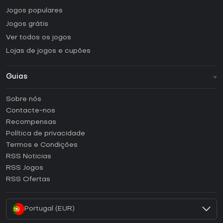
Jogos populares
Jogos grátis
Ver todos os jogos
Lojas de jogos e cupões
Guias
FAQ
Sobre nós
Guias e tutoriais
Contacte-nos
Como ativar uma CD Key Steam?
Recompensas
Como ativar uma CD Key Epic Games?
Política de privacidade
Termos e Condições
Como ativar uma CD Key GOG?
RSS Noticias
Como ativar uma CD Key Ubisoft Connect?
RSS Jogos
Como ativar uma CD Key EA App?
RSS Ofertas
Como ativar uma CD Key Battle.net?
Portugal (EUR)