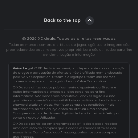
Back to the top
© 2026 XD.deals. Todos os direitos reservados.
Todas as marcas comerciais, títulos de jogos, logótipos e imagens são
propriedade dos seus respetivos proprietários e são utilizados para fins
de identificação e informação.
Aviso Legal:
O XD.deals é um serviço independente de comparação
de preços e agregação de ofertas e não é afiliado nem endossado
pela Valve Corporation. Steam e o logótipo Steam são marcas
comerciais e/ou marcas registadas da Valve Corporation.
O XD.deals utiliza dados publicamente disponíveis da Steam e
exibe informações de preços de lojas terceiras para fins
informativos. Não vendemos produtos ou chaves digitais e não
garantimos a precisão, disponibilidade ou validade das ofertas ou
chaves digitais exibidas. Verifique sempre as condições finais
diretamente no site da loja antes de efetuar uma compra.
Qualquer compra de chaves digitais de lojas terceiras é feita por
conta e risco do Utilizador.
O XD.deals participa em programas de afiliados e pode receber
uma comissão de compras qualificadas efetuadas através dos
nossos links. Como Associado Amazon, ganhamos com compras
qualificadas.