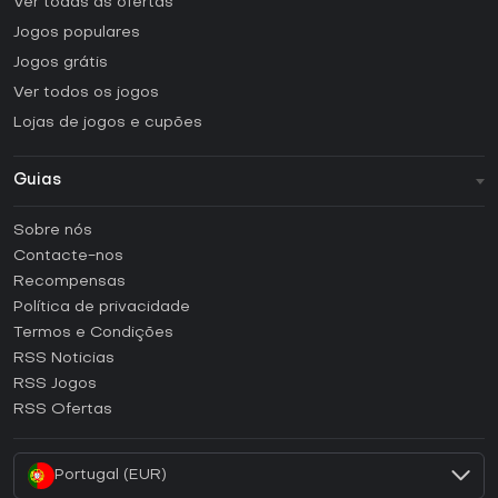
Ver todas as ofertas
Jogos populares
Jogos grátis
Ver todos os jogos
Lojas de jogos e cupões
Guias
FAQ
Sobre nós
Guias e tutoriais
Contacte-nos
Como ativar uma CD Key Steam?
Recompensas
Como ativar uma CD Key Epic Games?
Política de privacidade
Termos e Condições
Como ativar uma CD Key GOG?
RSS Noticias
Como ativar uma CD Key Ubisoft Connect?
RSS Jogos
Como ativar uma CD Key EA App?
RSS Ofertas
Como ativar uma CD Key Battle.net?
Portugal (EUR)