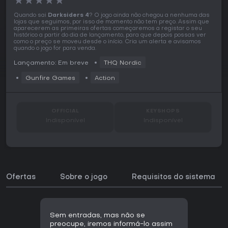
★
★
★
★
★
Quando sai
Darksiders 4
? O jogo ainda não chegou a nenhuma das
lojas que seguimos, por isso de momento não tem preço. Assim que
aparecerem as primeiras ofertas começaremos a registar o seu
histórico a partir do dia de lançamento, para que depois possas ver
como o preço se moveu desde o início. Cria um alerta e avisamos
quando o jogo for para venda.
Lançamento: Em breve
THQ Nordic
Gunfire Games
Action
OFFICIAL
KEYSHOPS
Indisponível
Indisponível
Ofertas
Sobre o jogo
Requisitos do sistema
Sem entradas, mas não se
preocupe, iremos informá-lo assim