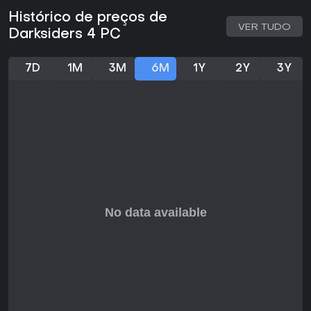
Histórico de preços de
O co-op aumenta o replay com jogatina em grupo,
VER TUDO
Darksiders 4 PC
atendendo tanto a aventureiros solo quanto a equipes. Se
controlar figuras lendárias em um apocalipse mítico atrai, o
jogo tem grande potencial, especialmente por fechar arcos
7D
1M
3M
6M
1Y
2Y
3Y
narrativos de longa data.