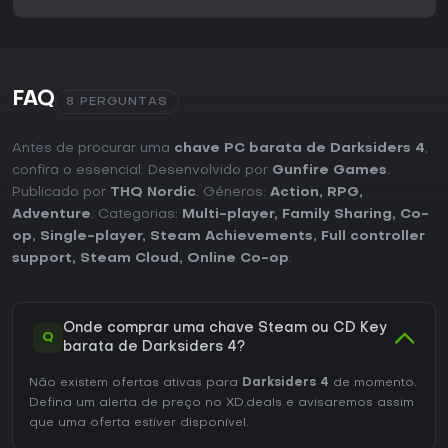
FAQ
8 PERGUNTAS
Antes de procurar uma
chave PC barata de Darksiders 4
,
confira o essencial. Desenvolvido por
Gunfire Games
.
Publicado por
THQ Nordic
. Géneros:
Action
,
RPG
,
Adventure
. Categorias:
Multi-player
,
Family Sharing
,
Co-
op
,
Single-player
,
Steam Achievements
,
Full controller
support
,
Steam Cloud
,
Online Co-op
.
Onde comprar uma chave Steam ou CD Key
Q
barata de Darksiders 4?
Não existem ofertas ativas para
Darksiders 4
de momento.
Defina um alerta de preço no XD.deals e avisaremos assim
que uma oferta estiver disponível.