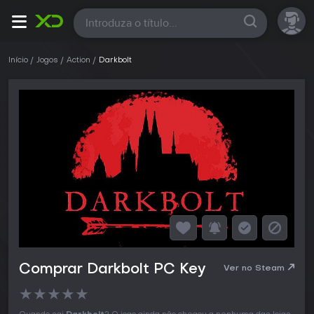
Todas
Início
Jogos
Action
Darkbolt
Comprar Darkbolt PC Key
Ver no Steam
★
★
★
★
★