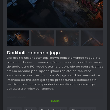
Darkbolt - sobre o jogo
Darkbolt é um shooter top-down com elementos rogue-lite
ambientado em um mundo gótico lovecraftiano. Neste indie
de ação para PC, você assume o controle de sobreviventes
em um cenário pós-apocalíptico repleto de recursos
escassos e horrores noturnos. O jogo combina mecânicas
intensas de tiro com geração procedural e permadeath,
resultando em uma experiência desafiadora que exige
estratégia e reflexos rápidos.
Jogabilidade
+Mais
No coração de Darkbolt está o tiroteio top-down, em que
você comanda sobreviventes contra monstruosidades