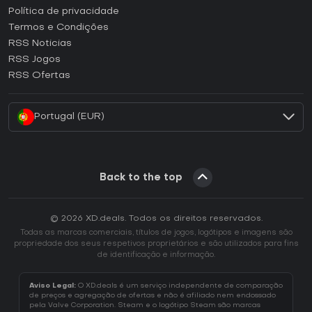
Como ativar uma CD Key Epic Games?
Política de privacidade
Termos e Condições
Como ativar uma CD Key GOG?
RSS Noticias
Como ativar uma CD Key Ubisoft Connect?
RSS Jogos
Como ativar uma CD Key EA App?
RSS Ofertas
Como ativar uma CD Key Battle.net?
Portugal (EUR)
Back to the top
© 2026 XD.deals. Todos os direitos reservados.
Todas as marcas comerciais, títulos de jogos, logótipos e imagens são
propriedade dos seus respetivos proprietários e são utilizados para fins
de identificação e informação.
Aviso Legal:
O XD.deals é um serviço independente de comparação
de preços e agregação de ofertas e não é afiliado nem endossado
pela Valve Corporation. Steam e o logótipo Steam são marcas