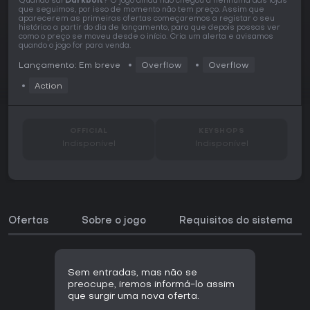
Quando sai
Darkbolt
? O jogo ainda não chegou a nenhuma das lojas
que seguimos, por isso de momento não tem preço. Assim que
aparecerem as primeiras ofertas começaremos a registar o seu
histórico a partir do dia de lançamento, para que depois possas ver
como o preço se moveu desde o início. Cria um alerta e avisamos
quando o jogo for para venda.
Lançamento: Em breve
Overflow
Overflow
Action
OFFICIAL
KEYSHOPS
Indisponível
Indisponível
Ofertas
Sobre o jogo
Requisitos do sistema
Sem entradas, mas não se
preocupe, iremos informá-lo assim
que surgir uma nova oferta.