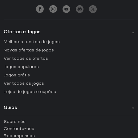
Ofertas e Jogos
Melhores ofertas de jogos
Novas ofertas de jogos
Ver todas as ofertas
Jogos populares
Jogos grátis
Ver todos os jogos
Lojas de jogos e cupões
Guias
FAQ
Sobre nós
Guias e tutoriais
Contacte-nos
Como ativar uma CD Key Steam?
Recompensas