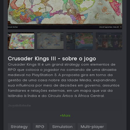
Crusader Kings III - sobre o jogo
Crusader Kings III é um grand strategy com elementos de
RPG que coloca o jogador no comando de uma dinastia
medieval no PlayStation 5. A proposta gira em torno da
gestão de uma casa nobre da Idade Média, expandindo
sua influência por meio de decisões em governo, assuntos
familiares e relações externas, em um mapa que vai da
Islândia à Índia e do Círculo Ártico à África Central.
Jogabilidade
O ciclo principal consiste em guiar sucessivos governantes
+Mais
de uma casa escolhida, cada um com habilidades próprias
que influenciam a estratégia a longo prazo. O jogador
Strategy
RPG
Simulation
Multi-player
seleciona entre cinco estilos de vida para desenvolver o