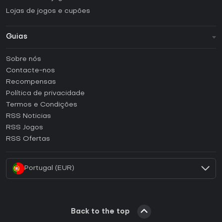
Lojas de jogos e cupões
Guias
FAQ
Sobre nós
Guias e tutoriais
Contacte-nos
Como ativar uma CD Key Steam?
Recompensas
Como ativar uma CD Key Epic Games?
Política de privacidade
Termos e Condições
Como ativar uma CD Key GOG?
RSS Noticias
Como ativar uma CD Key Ubisoft Connect?
RSS Jogos
Como ativar uma CD Key EA App?
RSS Ofertas
Como ativar uma CD Key Battle.net?
Portugal (EUR)
Back to the top