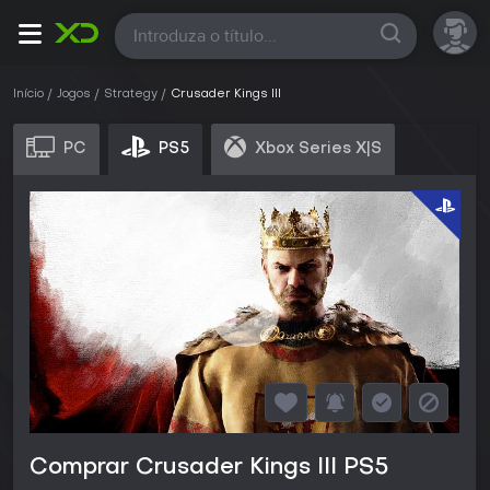
Todas
Início
Jogos
Strategy
Crusader Kings III
PC
PS5
Xbox Series X|S
Comprar Crusader Kings III PS5