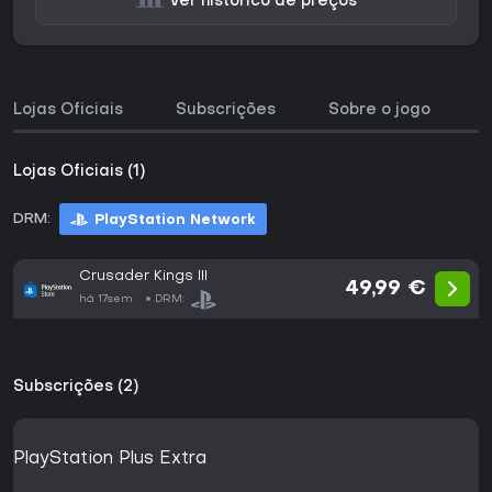
Ver histórico de preços
Lojas Oficiais
Subscrições
Sobre o jogo
H
Lojas Oficiais (1)
DRM:
PlayStation Network
Crusader Kings III
49,99 €
há 17sem
DRM:
Subscrições (2)
PlayStation Plus Extra