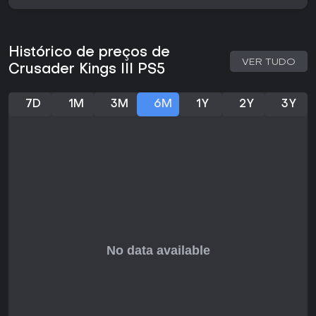
uma única pessoa conduz uma dinastia por séculos de
eventos. O modo multiplayer permite que vários jogadores
entrem no mesmo mundo, cada um controlando seu próprio
governante ou vassalo dentro da simulação compartilhada.
Histórico de preços de
VER TUDO
Ambos os modos utilizam os mesmos sistemas, sem regras
Crusader Kings III PS5
ou variantes exclusivas. O jogador começa escolhendo
uma casa e uma época inicial, seguindo depois um jogo
aberto que prioriza a adaptação às mudanças geracionais
7D
1M
3M
6M
1Y
2Y
3Y
em vez de objetivos lineares.
Gestão de Personagens e Dinastia
A personalidade de cada governante influencia as
interações no reino. O nível de piedade afeta as relações
com as autoridades religiosas, abrindo caminhos para
alinhar-se a crenças estabelecidas ou criar seitas
independentes, com consequências duradouras para o
legado e a posição.
A dinâmica familiar vai além da sucessão imediata. Os
casamentos servem a objetivos políticos, enquanto
conspirações e intrigas permitem influenciar rivais de forma
indireta. Informações obtidas por agentes podem ser
usadas para chantagem ou favores que alteram o
equilíbrio de poder sem confronto aberto.