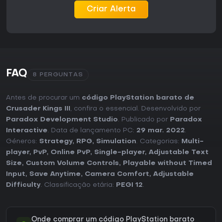
Criar Alerta
A recepção destaca a capacidade do jogo de misturar
simulação e narrativa pessoal, atraindo quem se interessa
por história medieval, manobras políticas e planejamento
geracional. O desempenho no PlayStation 5 mantém a
estabilidade, com atualizações que corrigiram problemas
técnicos anteriores.
FAQ
8 PERGUNTAS
O título é voltado para fãs dedicados de estratégia que
valorizam a rejogabilidade por meio de diferentes casas e
estilos de jogo, em vez de partidas rápidas ou foco em
Antes de procurar um
código PlayStation barato de
ação. Quem busca experiências mais leves pode achar a
Crusader Kings III
, confira o essencial. Desenvolvido por
profundidade e o ritmo exigentes, enquanto entusiastas de
Paradox Development Studio
. Publicado por
Paradox
gestão dinástica encontrarão bastante conteúdo ao
Interactive
. Data de lançamento PC:
29 mar. 2022
.
conduzir uma casa por séculos de desafios e
oportunidades.
Géneros:
Strategy
,
RPG
,
Simulation
. Categorias:
Multi-
player
,
PvP
,
Online PvP
,
Single-player
,
Adjustable Text
Size
,
Custom Volume Controls
,
Playable without Timed
Input
,
Save Anytime
,
Camera Comfort
,
Adjustable
Difficulty
. Classificação etária:
PEGI 12
.
Onde comprar um código PlayStation barato