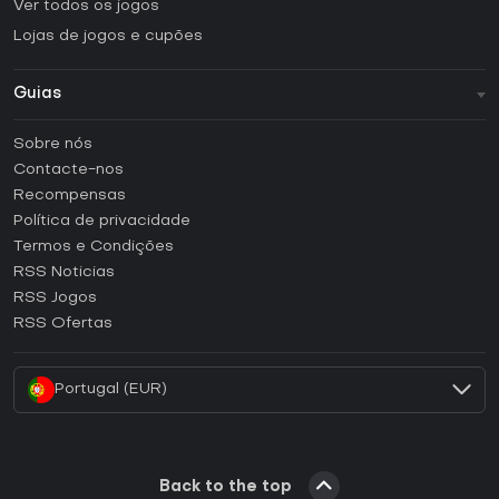
Ver todos os jogos
Lojas de jogos e cupões
Guias
FAQ
Sobre nós
Guias e tutoriais
Contacte-nos
Como ativar uma CD Key Steam?
Recompensas
Como ativar uma CD Key Epic Games?
Política de privacidade
Termos e Condições
Como ativar uma CD Key GOG?
RSS Noticias
Como ativar uma CD Key Ubisoft Connect?
RSS Jogos
Como ativar uma CD Key EA App?
RSS Ofertas
Como ativar uma CD Key Battle.net?
Portugal (EUR)
Back to the top