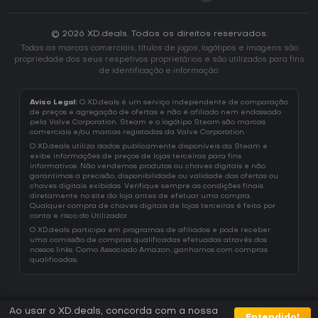
© 2026 XD.deals. Todos os direitos reservados.
Todas as marcas comerciais, títulos de jogos, logótipos e imagens são
propriedade dos seus respetivos proprietários e são utilizados para fins
de identificação e informação.
Aviso Legal:
O XD.deals é um serviço independente de comparação
de preços e agregação de ofertas e não é afiliado nem endossado
pela Valve Corporation. Steam e o logótipo Steam são marcas
comerciais e/ou marcas registadas da Valve Corporation.
O XD.deals utiliza dados publicamente disponíveis da Steam e
exibe informações de preços de lojas terceiras para fins
informativos. Não vendemos produtos ou chaves digitais e não
garantimos a precisão, disponibilidade ou validade das ofertas ou
chaves digitais exibidas. Verifique sempre as condições finais
diretamente no site da loja antes de efetuar uma compra.
Qualquer compra de chaves digitais de lojas terceiras é feita por
conta e risco do Utilizador.
O XD.deals participa em programas de afiliados e pode receber
uma comissão de compras qualificadas efetuadas através dos
nossos links. Como Associado Amazon, ganhamos com compras
qualificadas.
Ao usar o XD.deals, concorda com a nossa
Entendido!