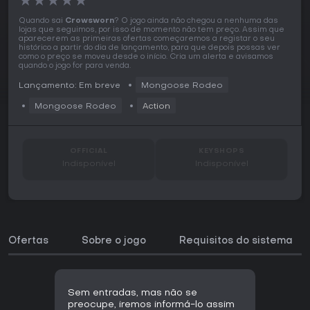
★
★
★
★
★
Quando sai
Crowsworn
? O jogo ainda não chegou a nenhuma das
lojas que seguimos, por isso de momento não tem preço. Assim que
aparecerem as primeiras ofertas começaremos a registar o seu
histórico a partir do dia de lançamento, para que depois possas ver
como o preço se moveu desde o início. Cria um alerta e avisamos
quando o jogo for para venda.
Lançamento: Em breve
Mongoose Rodeo
Mongoose Rodeo
Action
OFFICIAL
KEYSHOPS
Indisponível
Indisponível
Ofertas
Sobre o jogo
Requisitos do sistema
Sem entradas, mas não se
preocupe, iremos informá-lo assim