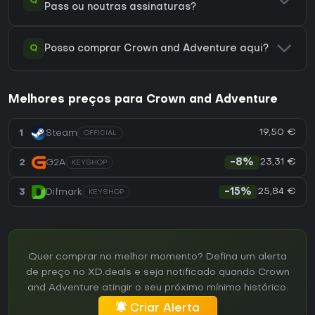
Q
Pass ou noutras assinaturas?
Q
Posso comprar Crown and Adventure aqui?
Melhores preços para Crown and Adventure
19,50 €
1
Steam
OFFICIAL
23,31 €
2
G2A
-8%
KEYSHOP
25,84 €
3
Difmark
-15%
KEYSHOP
Quer comprar no melhor momento? Defina um alerta
de preço no XD.deals e seja notificado quando Crown
and Adventure atingir o seu próximo mínimo histórico.
Criar Alerta