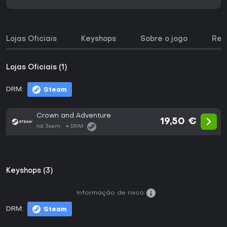
Lojas Oficiais
Keyshops
Sobre o jogo
Req
Lojas Oficiais (1)
DRM:
Steam
Crown and Adventure
19,50 €
há 3sem
DRM:
Keyshops (3)
Informação de risco:
DRM:
Steam