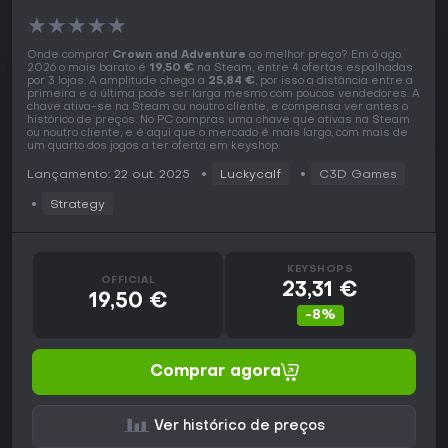
★
★
★
★
★
Onde comprar
Crown and Adventure
ao melhor preço? Em 6 ago.
2026 o mais barato é
19,50 €
na Steam, entre 4 ofertas espalhadas
por 3 lojas. A amplitude chega a
25,84 €
, por isso a distância entre a
primeira e a última pode ser larga mesmo com poucos vendedores. A
chave ativa-se na Steam ou noutro cliente, e compensa ver antes o
histórico de preços. No PC compras uma chave que ativas na Steam
ou noutro cliente, e é aqui que o mercado é mais largo, com mais de
um quarto dos jogos a ter oferta em keyshop.
Lançamento: 22 out. 2025
Luckycalf
C3D Games
Strategy
KEYSHOPS
OFFICIAL
23,31 €
19,50 €
-8%
Comprar agora
Ver histórico de preços