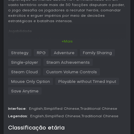
vasto território onde mais de 50 facções disputam o poder,
o jogo desafia os jogadores a recrutar heróis, comandar
exércitos e erguer impérios por meio de decisões
estratégicas e batalhas intensas.
Jogabilidade
Em Crown and Adventure, o ciclo principal gira em torno da
+Mais
exploração de um mapa extenso repleto de raças e
civilizações variadas. Você recruta de um elenco com mais
Strategy
RPG
Adventure
Family Sharing
de 50 personagens, cada um com habilidades únicas, e
investe em relações para integrá-los ao seu grupo. Os
Single-player
Steam Achievements
combates ocorrem em visão top-down, onde você
posiciona soldados, direciona ataques de esquadrões em
Steam Cloud
Custom Volume Controls
tempo real, ativa habilidades e usa itens para virar o jogo
Mouse Only Option
Playable without Timed Input
em batalhas em larga escala com milhares de tropas.
Save Anytime
O desenvolvimento de personagens parte de 8 classes
distintas, combinadas a opções extensas de equipamentos
que permitem personalizar heróis de acordo com sua
estratégia. Ao conquistar territórios, o foco muda para
Interface:
English
Simplified Chinese
Traditional Chinese
gerenciamento, como erguer construções, expandir a
Legendas:
English
Simplified Chinese
Traditional Chinese
facção e avançar rumo à conquista mundial. As missões
vão de quests simples a confrontos com bosses, todas
Classificação etária
entrelaçadas a uma narrativa de crises e lendas forjadas.