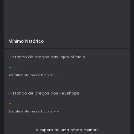
conteúdo fresco e centrado em personagens, com replay
value nos finais e opções de romance. Fãs de temas
inusitados, como personagens antropomórficos em
cenários apocalípticos, vão se encantar especialmente.
Mínimo histórico
Histórico de preços das lojas oficiais
-
-
-
Atualmente mais baixo:
-
-
Histórico de preços dos keyshops
-
-
-
Atualmente mais baixo:
-
-
À espera de uma oferta melhor?