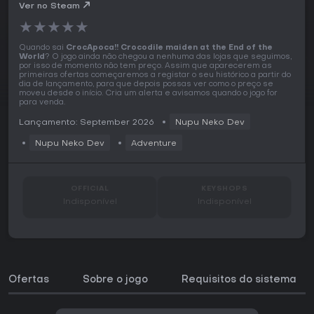
Key
Ver no Steam
★
★
★
★
★
Quando sai
CrocApoca!! Crocodile maiden at the End of the
World
? O jogo ainda não chegou a nenhuma das lojas que seguimos,
por isso de momento não tem preço. Assim que aparecerem as
primeiras ofertas começaremos a registar o seu histórico a partir do
dia de lançamento, para que depois possas ver como o preço se
moveu desde o início. Cria um alerta e avisamos quando o jogo for
para venda.
Lançamento: September 2026
Nupu Neko Dev
Nupu Neko Dev
Adventure
OFFICIAL
KEYSHOPS
Indisponível
Indisponível
Ofertas
Sobre o jogo
Requisitos do sistema