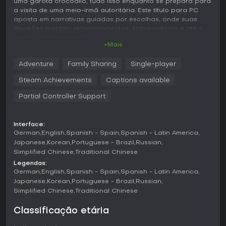
uma garota crocodilo, tudo isso enquanto se prepara para
a visita de uma meio-irmã autoritária. Este título para PC
aposta em narrativas guiadas por escolhas, onde suas
decisões moldam relacionamentos, sobrevivência e até o
destino da humanidade.
+Mais
A história se desenrola durante um fim de semana comum
que descamba no caos, com elementos como encontros
Adventure
Family Sharing
Single-player
picantes, falta de papel higiênico e interações com um
Steam Achievements
Captions available
amigo online talvez imaginário, obcecado por teorias da
conspiração. Com foco em momentos tocantes em meio à
Partial Controller Support
crise, o jogo atrai quem curte histórias centradas em
personagens, equilibrando humor e tensão.
Interface:
Jogabilidade
German
English
Spanish - Spain
Spanish - Latin America
Neste visual novel, a jogabilidade gira em torno de
Japanese
Korean
Portuguese - Brazil
Russian
escolhas que ramificam a narrativa e levam a finais
Simplified Chinese
Traditional Chinese
diferentes. Você controla um protagonista com nome
Legendas:
personalizável e gênero à escolha, lidando com o dia a dia
German
English
Spanish - Spain
Spanish - Latin America
em um apartamento no início de um apocalipse. As
Japanese
Korean
Portuguese - Brazil
Russian
atividades principais envolvem cuidar da garota crocodilo
Simplified Chinese
Traditional Chinese
Lily - garantindo seu bem-estar com tarefas como banho -,
enquanto lida com as interrupções da meio-irmã Marumi.
Classificação etária
As mecânicas enfatizam gerenciamento de relacionamentos