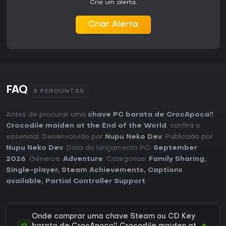
Crie um alerta.
Criar Alerta
FAQ
8 PERGUNTAS
Antes de procurar uma
chave PC barata de CrocApoca!!
Crocodile maiden at the End of the World
, confira o
essencial. Desenvolvido por
Nupu Neko Dev
. Publicado por
Nupu Neko Dev
. Data de lançamento PC:
September
2026
. Géneros:
Adventure
. Categorias:
Family Sharing
,
Single-player
,
Steam Achievements
,
Captions
available
,
Partial Controller Support
.
Onde comprar uma chave Steam ou CD Key