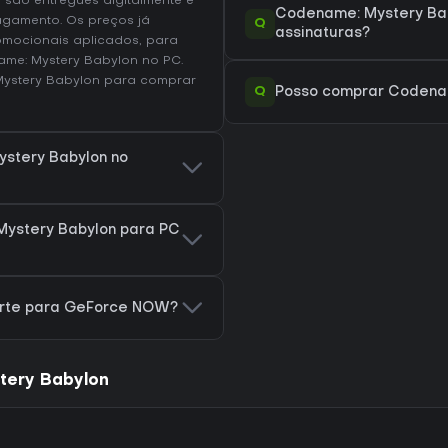
 são entregues digitalmente e
Codename: Mystery Bab
agamento. Os preços já
Q
assinaturas?
omocionais aplicados, para
ame: Mystery Babylon no
PC
.
Mystery Babylon
para comprar
Q
Posso comprar Codenam
ystery Babylon no
ystery Babylon para PC
orte para GeForce NOW?
tery Babylon