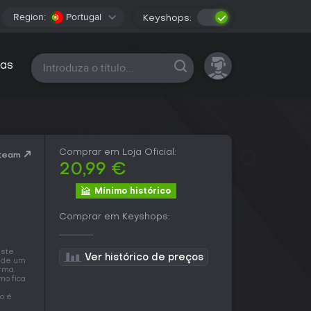
Region:
Portugal
Keyshops:
Todas as plataformas
as
Comprar em Loja Oficial:
Steam
20,99 €
Mínimo histórico
Comprar em Keyshops:
este
Ver histórico de preços
a de um
rma.
mo fica
o é