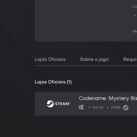
La
Me
Lojas Oficiais
Sobre o jogo
Requi
Lojas Oficiais (1)
Codename: Mystery Ba
há 1a
DRM: