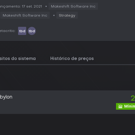
nçamento: 17 set. 2021
Makeshift Software Inc
Makeshift Software Inc
Strategy
tacritic:
tbd
tbd
sitos do sistema
Histórico de preços
bylon
2
Mínim