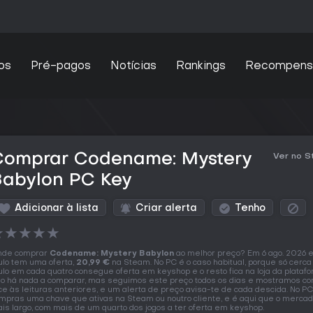
os
Pré-pagos
Notícias
Rankings
Recompens
Comprar Codename: Mystery
Ver no 
Babylon PC Key
Adicionar à lista
Criar alerta
Tenho
★
★
★
★
★
nde comprar
Codename: Mystery Babylon
ao melhor preço? Em 6 ago. 2026 
tulo tem uma oferta,
20,99 €
na Steam. No PC é o caso habitual, porque só cerc
tulo em cada quatro consegue oferta em keyshop e o resto fica na loja da platafo
o há nada a comparar, mas seguimos este preço todos os dias e mostramos co
ce às leituras anteriores, e um alerta de preço avisa-te de cada descida. No PC
mpras uma chave que ativas na Steam ou noutro cliente, e é aqui que o mercad
is largo, com mais de um quarto dos jogos a ter oferta em keyshop.