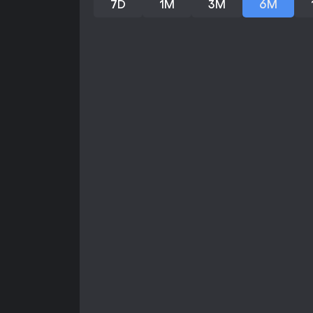
7D
1M
3M
6M