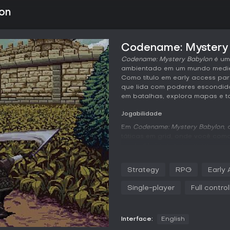
on
Codename: Mystery 
Codename: Mystery Babylon
é um 
ambientado em um mundo mediev
Como título em early access p
que lida com poderes escondido
em batalhas, explora mapas e t
Jogabilidade
Em
Codename: Mystery Babylon
,
táticas em grid, onde você co
e estratégias para superar os 
múndi com mecânicas clássicas
interações com o ambiente. Esc
Strategy
RPG
Early
sistema de diálogos que influen
construir sua guilda por meio d
Single-player
Full contro
recursos ainda estejam em dese
As mecânicas incluem sistemas 
prestígio junto a vários grupos.
Interface:
English
desafios mais duros. A exploraç