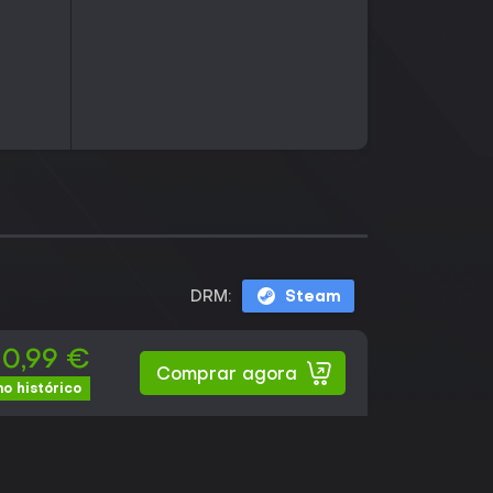
DRM:
Steam
0,99 €
Comprar agora
o histórico