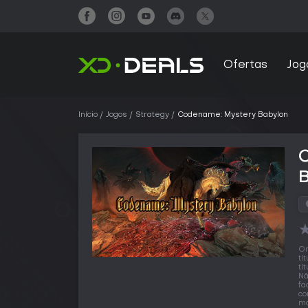
Ofertas
Jog
Início
Jogos
Strategy
Codename: Mystery Babylon
O
tí
tí
Nã
fa
co
ma