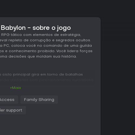
Babylon - sobre o jogo
RPG tático com elementos de estratégia,
al repleto de corrupção e segredos ocultos.
ara PC, coloca você no comando de uma guilda
s e conhecimento proibido. Você lidera forças
oma decisões que moldam sua história.
 o ciclo principal gira em torno de batalhas
manda unidades com posicionamento cuidadoso
inimigos. Fora dos combates, explora um mapa-
+Mais
 de RPG, como deslocamentos entre locais e
olhas narrativas têm peso grande, graças a um
 Access
Family Sharing
cia resultados e relações. O foco está em
e tarefas de gerenciamento, embora muitos
ller support
nvolvimento.
de reputação, nos quais suas ações afetam o
 Missões elevam o rank da guilda, abrindo
ão revela histórias de magick e corrupção, com