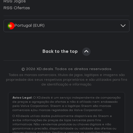
RSS Jogos
Como ativar uma CD Key EA App?
RSS Ofertas
Como ativar uma CD Key Battle.net?
Portugal (EUR)
Back to the top
© 2026 XD.deals. Todos os direitos reservados.
Todas as marcas comerciais, títulos de jogos, logótipos e imagens são
propriedade dos seus respetivos proprietários e são utilizados para fins
de identificação e informação.
Aviso Legal:
O XD.deals é um serviço independente de comparação
de preços e agregação de ofertas e não é afiliado nem endossado
pela Valve Corporation. Steam e o logótipo Steam são marcas
comerciais e/ou marcas registadas da Valve Corporation.
O XD.deals utiliza dados publicamente disponíveis da Steam e
exibe informações de preços de lojas terceiras para fins
informativos. Não vendemos produtos ou chaves digitais e não
garantimos a precisão, disponibilidade ou validade das ofertas ou
chaves digitais exibidas. Verifique sempre as condições finais