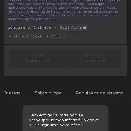
Quando sai
Catly
? O jogo ainda não chegou a nenhuma das lojas que
seguimos, por isso de momento não tem preço. Assim que
aparecerem as primeiras ofertas começaremos a registar o seu
histórico a partir do dia de lançamento, para que depois possas ver
como o preço se moveu desde o início. Cria um alerta e avisamos
quando o jogo for para venda.
Lançamento: Em breve
SuperAuthenti
SuperAuthenti
Action
OFFICIAL
KEYSHOPS
Indisponível
Indisponível
Ofertas
Sobre o jogo
Requisitos do sistema
Sem entradas, mas não se
preocupe, iremos informá-lo assim
que surgir uma nova oferta.