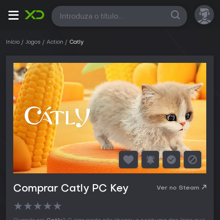
Todas
Início
Jogos
Action
Catly
Comprar Catly PC Key
Ver no Steam
★
★
★
★
★