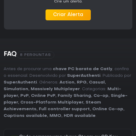
Crie um alerta.
Criar Alerta
FAQ
8 PERGUNTAS
Antes de procurar uma
chave PC barata de Catly
, confira
o essencial. Desenvolvido por
SuperAuthenti
. Publicado por
SuperAuthenti
. Géneros:
Action
,
RPG
,
Casual
,
Simulation
,
Massively Multiplayer
. Categorias:
Multi-
player
,
PvP
,
Online PvP
,
Family Sharing
,
Co-op
,
Single-
player
,
Cross-Platform Multiplayer
,
Steam
Achievements
,
Full controller support
,
Online Co-op
,
Captions available
,
MMO
,
HDR available
.