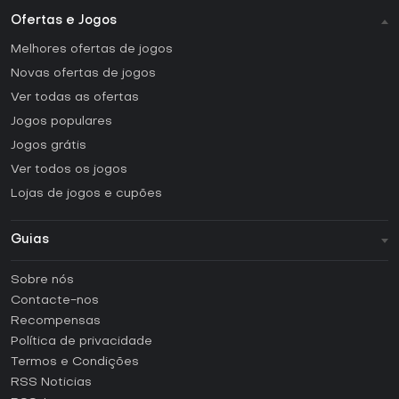
Ofertas e Jogos
Melhores ofertas de jogos
Novas ofertas de jogos
Ver todas as ofertas
Jogos populares
Jogos grátis
Ver todos os jogos
Lojas de jogos e cupões
Guias
FAQ
Sobre nós
Guias e tutoriais
Contacte-nos
Como ativar uma CD Key Steam?
Recompensas
Como ativar uma CD Key Epic Games?
Política de privacidade
Termos e Condições
Como ativar uma CD Key GOG?
RSS Noticias
Como ativar uma CD Key Ubisoft Connect?