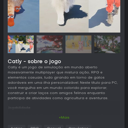
Catly - sobre o jogo
Catly é um jogo de simulação em mundo aberto
massivamente multiplayer que mistura ação, RPG e
elementos casuais, tudo girando em torno de gatos
adoráveis em uma ilha personalizável. Neste título para PC,
você mergulha em um mundo colorido para explorar,
construir e criar laços com amigos felinos enquanto
participa de atividades como agricultura e aventuras.
Jogabilidade
O coração de Catly está na exploração e interação em um
+Mais
mundo aberto 3D fluido. Você resgata e adota gatos,
cuidando deles com alimentação e brincadeiras para forjar