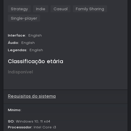
acumular pontos e progredir pelos níveis. Cada run exige
superar a House maximizando a pontuação, com decisões
Strategy
Indie
Casual
Family Sharing
que moldam o resultado graças à estrutura roguelike.
Single-player
Itens especiais como Chips e Stamps trazem camadas
extras à jogabilidade, com efeitos que aumentam pontos
ou modificam valores das mãos. Cabe ao jogador decidir
Interface:
English
quais combinações buscar, gerando profundidade
estratégica ao se adaptar aos elementos aleatórios de
Áudio:
English
cada partida.
Legendas:
English
O visual retrô em pixel art eleva a experiência, com um
Classificação etária
toque nostálgico e foco em sessões rápidas e envolventes,
onde suas escolhas definem o progresso.
Indisponível
Modos de jogo
O jogo traz um modo single-player em que o objetivo
principal é alcançar o nível mais alto possível acumulando
pontos com mãos de cartas.
Requisitos do sistema
É possível encarar desafios informais comparando seus
Mínimo:
Casino Rogue Levels com amigos, adicionando um toque
social sem multiplayer formal.
SO:
Windows 10, 11 x64
Special Features and Mechanics
Processador:
Intel Core i3