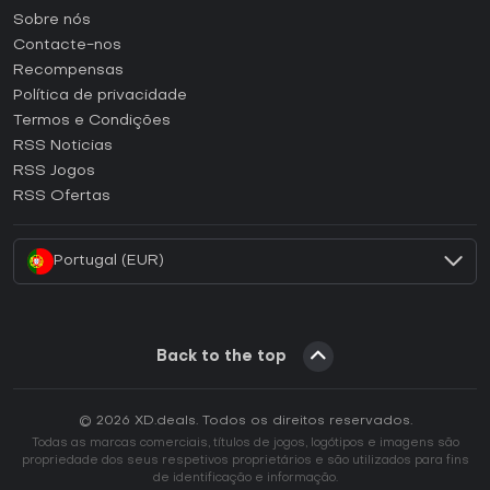
FAQ
Sobre nós
Guias e tutoriais
Contacte-nos
Como ativar uma CD Key Steam?
Recompensas
Como ativar uma CD Key Epic Games?
Política de privacidade
Termos e Condições
Como ativar uma CD Key GOG?
RSS Noticias
Como ativar uma CD Key Ubisoft Connect?
RSS Jogos
Como ativar uma CD Key EA App?
RSS Ofertas
Como ativar uma CD Key Battle.net?
Portugal (EUR)
Back to the top
© 2026 XD.deals. Todos os direitos reservados.
Todas as marcas comerciais, títulos de jogos, logótipos e imagens são
propriedade dos seus respetivos proprietários e são utilizados para fins
de identificação e informação.