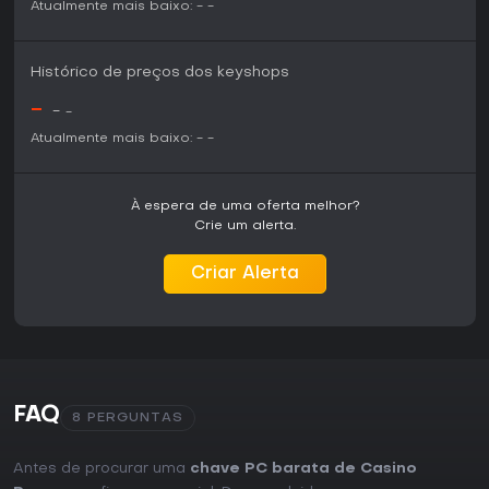
Atualmente mais baixo:
-
-
Histórico de preços dos keyshops
-
-
-
Atualmente mais baixo:
-
-
À espera de uma oferta melhor?
Crie um alerta.
Criar Alerta
FAQ
8 PERGUNTAS
Antes de procurar uma
chave PC barata de Casino