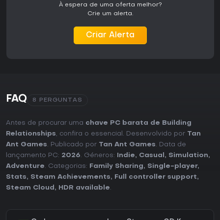
À espera de uma oferta melhor?
Crie um alerta.
Criar Alerta
FAQ
8 PERGUNTAS
Antes de procurar uma
chave PC barata de Building
Relationships
, confira o essencial. Desenvolvido por
Tan
Ant Games
. Publicado por
Tan Ant Games
. Data de
lançamento PC:
2026
. Géneros:
Indie
,
Casual
,
Simulation
,
Adventure
. Categorias:
Family Sharing
,
Single-player
,
Stats
,
Steam Achievements
,
Full controller support
,
Steam Cloud
,
HDR available
.