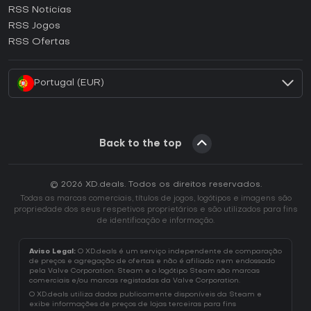
RSS Noticias
Como ativar uma CD Key Ubisoft Connect?
RSS Jogos
Como ativar uma CD Key EA App?
RSS Ofertas
Como ativar uma CD Key Battle.net?
Portugal (EUR)
Back to the top
© 2026 XD.deals. Todos os direitos reservados.
Todas as marcas comerciais, títulos de jogos, logótipos e imagens são
propriedade dos seus respetivos proprietários e são utilizados para fins
de identificação e informação.
Aviso Legal:
O XD.deals é um serviço independente de comparação
de preços e agregação de ofertas e não é afiliado nem endossado
pela Valve Corporation. Steam e o logótipo Steam são marcas
comerciais e/ou marcas registadas da Valve Corporation.
O XD.deals utiliza dados publicamente disponíveis da Steam e
exibe informações de preços de lojas terceiras para fins