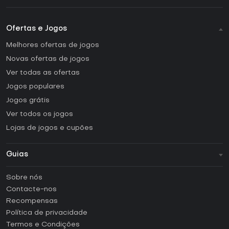
Ofertas e Jogos
Melhores ofertas de jogos
Novas ofertas de jogos
Ver todas as ofertas
Jogos populares
Jogos grátis
Ver todos os jogos
Lojas de jogos e cupões
Guias
FAQ
Sobre nós
Guias e tutoriais
Contacte-nos
Como ativar uma CD Key Steam?
Recompensas
Como ativar uma CD Key Epic Games?
Política de privacidade
Termos e Condições
Como ativar uma CD Key GOG?