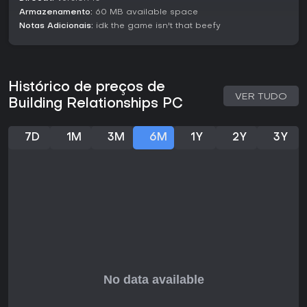
Armazenamento:
60 MB available space
Notas Adicionais:
idk the game isn't that beefy
Histórico de preços de
VER TUDO
Building Relationships PC
7D
1M
3M
6M
1Y
2Y
3Y