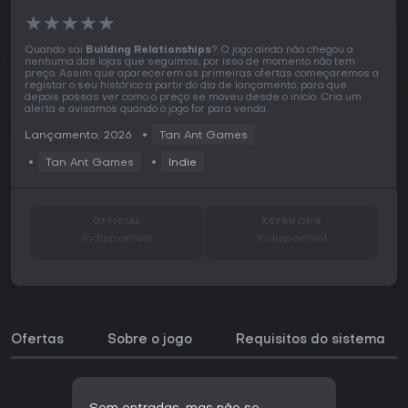
★
★
★
★
★
Quando sai
Building Relationships
? O jogo ainda não chegou a
nenhuma das lojas que seguimos, por isso de momento não tem
preço. Assim que aparecerem as primeiras ofertas começaremos a
registar o seu histórico a partir do dia de lançamento, para que
depois possas ver como o preço se moveu desde o início. Cria um
alerta e avisamos quando o jogo for para venda.
Lançamento: 2026
Tan Ant Games
Tan Ant Games
Indie
OFFICIAL
KEYSHOPS
Indisponível
Indisponível
Ofertas
Sobre o jogo
Requisitos do sistema