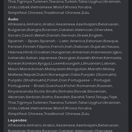
Thai
Tigrinya
Turkmen
Tswana
Turkish
Tatar
Uyghur
Ukrainian
evita perigos para coletar recursos.
Urdu
Uzbek
Vietnamese
Wolof
Xhosa
Yoruba
Complementando-o, o modo de gerenciamento foca nas
Simplified Chinese
Traditional Chinese
Zulu
operações da fábrica. Aqui, você melhora as instalações
Áudio:
de reparo e gerencia recursos como óleo para consertar
Afrikaans
Amharic
Arabic
Assamese
Azerbaijani
Belarusian
robôs com eficiência, transformando ganhos em progresso
Bulgarian
Bangla
Bosnian
Catalan
Valencian
Cherokee
duradouro.
Sorani
Czech
Welsh
Danish
German
Greek
English
Spanish - Spain
Spanish - Latin America
Estonian
Basque
Key Features
Persian
Finnish
Filipino
French
Irish
Galician
Gujarati
Hausa
Build A Friend se destaca pela combinação única de
Hebrew
Hindi
Croatian
Hungarian
Armenian
Indonesian
Igbo
gêneros, com jogatina ilimitada e suporte offline. Os
Icelandic
Italian
Japanese
Georgian
Kazakh
Khmer
Kannada
controles são intuitivos, garantindo acessibilidade sem
Korean
Konkani
Kyrgyz
Luxembourgish
Lithuanian
Latvian
curva de aprendizado íngreme.
Maori
Macedonian
Malayalam
Mongolian
Marathi
Malay
Maltese
Nepali
Dutch
Norwegian
Odia
Punjabi (Gurmukhi)
Os visuais saltam com cores vibrantes e designs
Punjabi (Shahmukhi)
Polish
Dari
Portuguese - Portugal
engraçados de robôs, acompanhados de efeitos sonoros
Portuguese - Brazil
Quechua
K'iche'
Romanian
Russian
em estéreo que reforçam o clima leve. É family-friendly, com
Kinyarwanda
Scots
Sindhi
Sinhala
Slovak
Slovenian
mecânicas que favorecem relaxamento e sessões rápidas.
Albanian
Serbian
Sotho
Swedish
Swahili
Tamil
Telugu
Tajik
Thai
Tigrinya
Gameplay único misturando ação e estratégia
Turkmen
Tswana
Turkish
Tatar
Uyghur
Ukrainian
Controles simples para fácil acesso
Urdu
Uzbek
Vietnamese
Wolof
Xhosa
Yoruba
Upgrades baseados em lógica
Simplified Chinese
Traditional Chinese
Zulu
Gráficos e sons excepcionais
Legendas:
Ideal para crianças e jogadores casuais
Afrikaans
Amharic
Arabic
Assamese
Azerbaijani
Belarusian
Bulgarian
Bangla
Bosnian
Catalan
Valencian
Cherokee