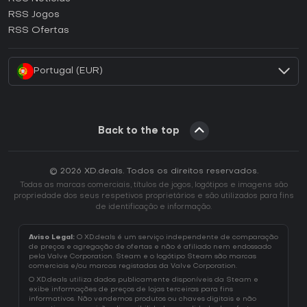
Como ativar uma CD Key Ubisoft Connect?
RSS Jogos
Como ativar uma CD Key EA App?
RSS Ofertas
Como ativar uma CD Key Battle.net?
Portugal (EUR)
Back to the top
© 2026 XD.deals. Todos os direitos reservados.
Todas as marcas comerciais, títulos de jogos, logótipos e imagens são
propriedade dos seus respetivos proprietários e são utilizados para fins
de identificação e informação.
Aviso Legal:
O XD.deals é um serviço independente de comparação
de preços e agregação de ofertas e não é afiliado nem endossado
pela Valve Corporation. Steam e o logótipo Steam são marcas
comerciais e/ou marcas registadas da Valve Corporation.
O XD.deals utiliza dados publicamente disponíveis da Steam e
exibe informações de preços de lojas terceiras para fins
informativos. Não vendemos produtos ou chaves digitais e não