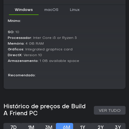
Windows
macOS
Linux
Mínimo:
SO:
10
Processador:
Inter Core i5 or Ryzen 5
Memória:
4 GB RAM
Gráficos:
Integrated graphics card
DirectX:
Version 10
Armazenamento:
1 GB available space
Recomendado:
Histórico de preços de Build
VER TUDO
A Friend PC
7D
1M
3M
6M
1Y
2Y
3Y