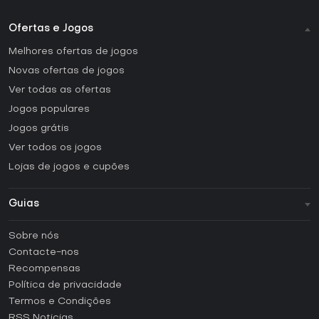
Ofertas e Jogos
Melhores ofertas de jogos
Novas ofertas de jogos
Ver todas as ofertas
Jogos populares
Jogos grátis
Ver todos os jogos
Lojas de jogos e cupões
Guias
FAQ
Sobre nós
Guias e tutoriais
Contacte-nos
Como ativar uma CD Key Steam?
Recompensas
Como ativar uma CD Key Epic Games?
Política de privacidade
Termos e Condições
Como ativar uma CD Key GOG?
RSS Noticias