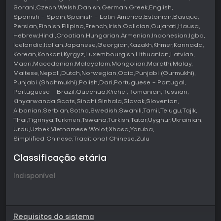
Vale a pena jogar?
Sorani
Czech
Welsh
Danish
German
Greek
English
Para quem busca um jogo sem pressão que une ação
Spanish - Spain
Spanish - Latin America
Estonian
Basque
rápida a estratégia leve, Build A Friend oferece uma
Persian
Finnish
Filipino
French
Irish
Galician
Gujarati
Hausa
experiência cativante. Seu foco single-player é perfeito
Hebrew
Hindi
Croatian
Hungarian
Armenian
Indonesian
Igbo
para sessões solo ou em família, com conteúdo apropriado
Icelandic
Italian
Japanese
Georgian
Kazakh
Khmer
Kannada
para o público jovem.
Korean
Konkani
Kyrgyz
Luxembourgish
Lithuanian
Latvian
Maori
Macedonian
Malayalam
Mongolian
Marathi
Malay
Com apenas uma avaliação de usuário disponível e sem
Maltese
Nepali
Dutch
Norwegian
Odia
Punjabi (Gurmukhi)
nota agregada por falta de feedback, o apelo do jogo
Punjabi (Shahmukhi)
Polish
Dari
Portuguese - Portugal
está na simplicidade e no tema de construção de robôs. Se
Portuguese - Brazil
Quechua
K'iche'
Romanian
Russian
você curte títulos casuais que matam o tempo sem
Kinyarwanda
Scots
Sindhi
Sinhala
Slovak
Slovenian
compromissos complexos, ele cai como uma luva,
Albanian
Serbian
Sotho
Swedish
Swahili
Tamil
Telugu
Tajik
especialmente pelo preço acessível e suporte a conquistas
Thai
Tigrinya
Turkmen
Tswana
Turkish
Tatar
Uyghur
Ukrainian
para acompanhar o progresso.
Urdu
Uzbek
Vietnamese
Wolof
Xhosa
Yoruba
Simplified Chinese
Traditional Chinese
Zulu
Classificação etária
Indisponível
Requisitos do sistema