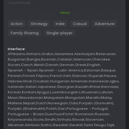
Jogabilidade
Em Build A Friend, a experiência principal divide-se entre
+Mais
sequências intensas de corrida e gerenciamento atento da
fábrica. Você começa montando um robô nas fases de
Action
Strategy
Indie
Casual
Adventure
runner, reproduzindo um modelo dado enquanto avança
pelos níveis. Escolher as portas certas é essencial para
Family Sharing
Single-player
progredir, mas obstáculos como breakers, lasers, prensas e
canhões de fogo surgem no caminho, exigindo decisões
rápidas e timing preciso.
Interface:
Afrikaans
Amharic
Arabic
Assamese
Azerbaijani
Belarusian
O dinheiro ganho em corridas bem-sucedidas financia
Bulgarian
Bangla
Bosnian
Catalan
Valencian
Cherokee
upgrades na parte de gerenciamento, onde você gerencia
Sorani
Czech
Welsh
Danish
German
Greek
English
vagas de reparo para consertar robôs danificados. Manter
Spanish - Spain
Spanish - Latin America
Estonian
Basque
os tanques de óleo abastecidos garante o funcionamento
Persian
Finnish
Filipino
French
Irish
Galician
Gujarati
Hausa
suave, e quanto mais robôs você restaura, maiores as
Hebrew
Hindi
Croatian
Hungarian
Armenian
Indonesian
Igbo
recompensas. Esse ciclo incentiva equilibrar riscos no
Icelandic
Italian
Japanese
Georgian
Kazakh
Khmer
Kannada
runner com investimentos inteligentes na fábrica,
Korean
Konkani
Kyrgyz
Luxembourgish
Lithuanian
Latvian
aprimorando habilidades lógicas por meio de escolhas
Maori
Macedonian
Malayalam
Mongolian
Marathi
Malay
simples e envolventes.
Maltese
Nepali
Dutch
Norwegian
Odia
Punjabi (Gurmukhi)
Modos de jogo
Punjabi (Shahmukhi)
Polish
Dari
Portuguese - Portugal
Portuguese - Brazil
Quechua
K'iche'
Romanian
Russian
O jogo traz dois modos principais que se conectam de
Kinyarwanda
Scots
Sindhi
Sinhala
Slovak
Slovenian
forma fluida. O modo runner prioriza desafios cheios de
Albanian
Serbian
Sotho
Swedish
Swahili
Tamil
Telugu
Tajik
ação, em que você constrói robôs nível a nível enquanto