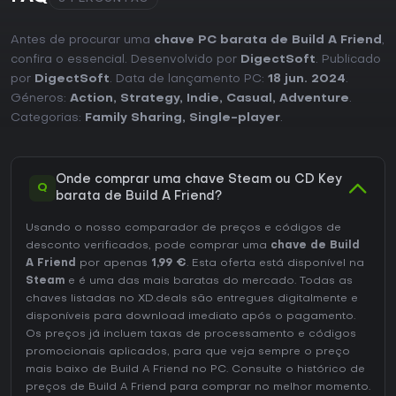
Antes de procurar uma
chave PC barata de Build A Friend
,
confira o essencial. Desenvolvido por
DigectSoft
. Publicado
por
DigectSoft
. Data de lançamento PC:
18 jun. 2024
.
Géneros:
Action
,
Strategy
,
Indie
,
Casual
,
Adventure
.
Categorias:
Family Sharing
,
Single-player
.
Onde comprar uma chave Steam ou CD Key
Q
barata de Build A Friend?
Usando o nosso comparador de preços e códigos de
desconto verificados, pode comprar uma
chave de Build
A Friend
por apenas
1,99 €
. Esta oferta está disponível na
Steam
e é uma das mais baratas do mercado. Todas as
chaves listadas no XD.deals são entregues digitalmente e
disponíveis para download imediato após o pagamento.
Os preços já incluem taxas de processamento e códigos
promocionais aplicados, para que veja sempre o preço
mais baixo de Build A Friend no
PC
. Consulte o
histórico de
preços de Build A Friend
para comprar no melhor momento.