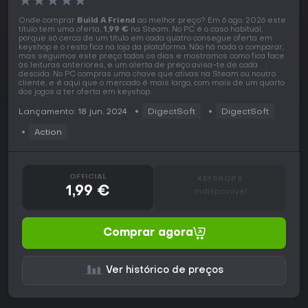
★
★
★
★
★
Onde comprar
Build A Friend
ao melhor preço? Em 6 ago. 2026 este
título tem uma oferta,
1,99 €
na Steam. No PC é o caso habitual,
porque só cerca de um título em cada quatro consegue oferta em
keyshop e o resto fica na loja da plataforma. Não há nada a comparar,
mas seguimos este preço todos os dias e mostramos como fica face
às leituras anteriores, e um alerta de preço avisa-te de cada
descida. No PC compras uma chave que ativas na Steam ou noutro
cliente, e é aqui que o mercado é mais largo, com mais de um quarto
dos jogos a ter oferta em keyshop.
Lançamento: 18 jun. 2024
DigectSoft
DigectSoft
Action
OFFICIAL
KEYSHOPS
1,99 €
Indisponível
Comprar agora
Ver histórico de preços