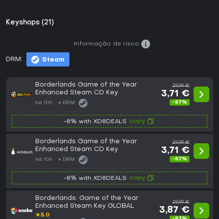
Keyshops (21)
Informação de risco:
DRM:
Steam
Borderlands Game of the Year
29,99 €
Enhanced Steam CD Key
3,71 €
-87%
há 10h
DRM:
copy
-8% with XD8DEALS
Borderlands Game of the Year
29,99 €
Enhanced Steam CD Key
3,71 €
-87%
há 10h
DRM:
copy
-8% with XD8DEALS
Borderlands: Game of the Year
29,99 €
Enhanced Steam Key GLOBAL
3,87 €
★
5.0
-87%