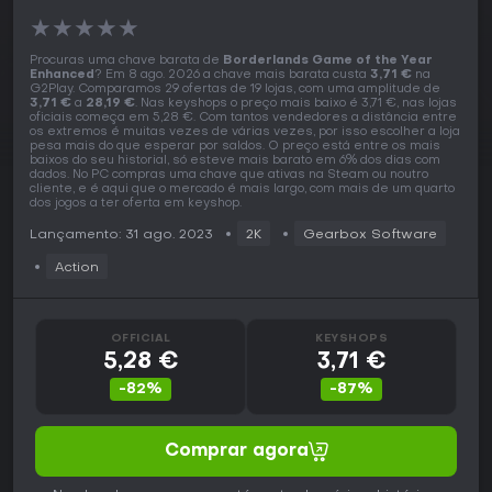
★
★
★
★
★
Procuras uma chave barata de
Borderlands Game of the Year
Enhanced
? Em 8 ago. 2026 a chave mais barata custa
3,71 €
na
G2Play. Comparamos 29 ofertas de 19 lojas, com uma amplitude de
3,71 €
a
28,19 €
. Nas keyshops o preço mais baixo é 3,71 €, nas lojas
oficiais começa em 5,28 €. Com tantos vendedores a distância entre
os extremos é muitas vezes de várias vezes, por isso escolher a loja
pesa mais do que esperar por saldos. O preço está entre os mais
baixos do seu historial, só esteve mais barato em 6% dos dias com
dados. No PC compras uma chave que ativas na Steam ou noutro
cliente, e é aqui que o mercado é mais largo, com mais de um quarto
dos jogos a ter oferta em keyshop.
Lançamento: 31 ago. 2023
2K
Gearbox Software
Action
OFFICIAL
KEYSHOPS
5,28 €
3,71 €
-82%
-87%
Comprar agora