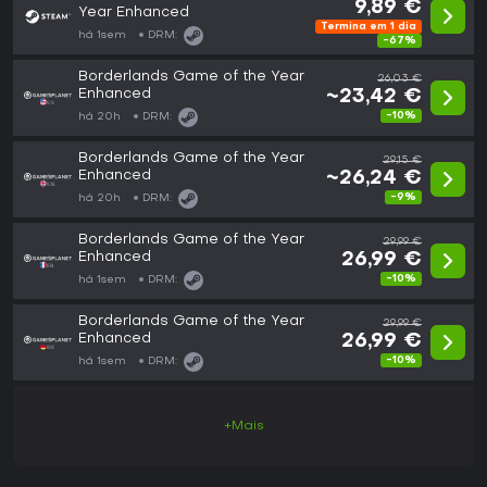
9,89 €
Year Enhanced
Termina em 1 dia
há 1sem
DRM:
-67%
Borderlands Game of the Year
26,03 €
Enhanced
~23,42 €
-10%
há 20h
DRM:
Borderlands Game of the Year
29,15 €
Enhanced
~26,24 €
-9%
há 20h
DRM:
Borderlands Game of the Year
29,99 €
Enhanced
26,99 €
-10%
há 1sem
DRM:
Borderlands Game of the Year
29,99 €
Enhanced
26,99 €
-10%
há 1sem
DRM:
+Mais