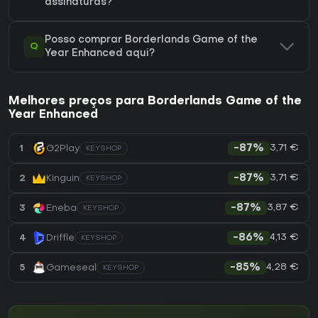
assinaturas?
Posso comprar Borderlands Game of the
Q
Year Enhanced aqui?
Melhores preços para Borderlands Game of the
Year Enhanced
3,71 €
1
G2Play
-87%
KEYSHOP
3,71 €
2
Kinguin
-87%
KEYSHOP
3,87 €
3
Eneba
-87%
KEYSHOP
4,13 €
4
Driffle
-86%
KEYSHOP
4,28 €
5
Gameseal
-85%
KEYSHOP