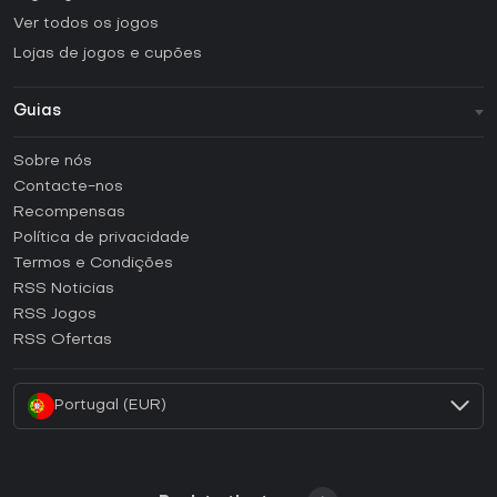
Ver todos os jogos
Lojas de jogos e cupões
Guias
FAQ
Sobre nós
Guias e tutoriais
Contacte-nos
Como ativar uma CD Key Steam?
Recompensas
Como ativar uma CD Key Epic Games?
Política de privacidade
Termos e Condições
Como ativar uma CD Key GOG?
RSS Noticias
Como ativar uma CD Key Ubisoft Connect?
RSS Jogos
Como ativar uma CD Key EA App?
RSS Ofertas
Como ativar uma CD Key Battle.net?
Portugal (EUR)