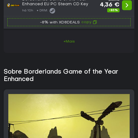
Enhanced EU PC Steam CD Key
4,36 €
-85%
há 10h
DRM:
copy
-8% with XD8DEALS
+Mais
Sobre Borderlands Game of the Year
Enhanced