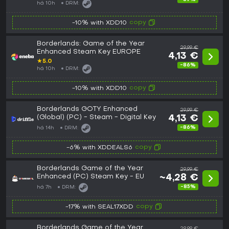
há 10h
DRM:
copy
-10% with XDD10
Borderlands: Game of the Year
29,99 €
Enhanced Steam Key EUROPE
4,13 €
★
5.0
-86%
há 10h
DRM:
copy
-10% with XDD10
Borderlands GOTY Enhanced
29,99 €
(Global) (PC) - Steam - Digital Key
4,13 €
-86%
há 14h
DRM:
copy
-6% with XDDEALS6
Borderlands Game of the Year
29,99 €
Enhanced (PC) Steam Key - EU
~4,28 €
-85%
há 7h
DRM:
copy
-17% with SEAL17XDD
Borderlands Game of the Year
29,99 €