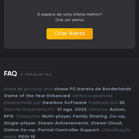
À espera de uma oferta melhor?
Crie um alerta.
Criar Alerta
FAQ
9 PERGUNTAS
Antes de procurar uma
chave PC barata de Borderlands
Game of the Year Enhanced
, confira o essencial.
Desenvolvido por
Gearbox Software
. Publicado por
2K
.
Data de lançamento PC:
31 ago. 2023
. Géneros:
Action
,
RPG
. Categorias:
Multi-player
,
Family Sharing
,
Co-op
,
Single-player
,
Steam Achievements
,
Steam Cloud
,
Online Co-op
,
Partial Controller Support
. Classificação
etária:
PEGI 18
.