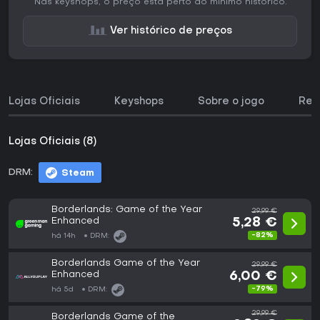
Nas keyshops, o preço está perto do mínimo histórico.
Ver histórico de preços
Lojas Oficiais
Keyshops
Sobre o jogo
Req
Lojas Oficiais (8)
DRM:
Steam
Borderlands: Game of the Year
29,99 €
Enhanced
5,28 €
-82%
há 14h
DRM:
Borderlands Game of the Year
29,99 €
Enhanced
6,00 €
-79%
há 5d
DRM:
29,99 €
Borderlands Game of the