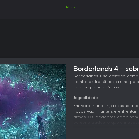
+Mais
Borderlands 4 - sobr
Borderlands 4 se destaca como
combates frenéticos a uma per
caótico planeta Kairos.
Jogabilidade
Em Borderlands 4, a essência d
novos Vault Hunters e enfrentar
armas. Os jogadores combinam 
personalizadas, o que enriquece
experimentação. A movimentação
gliding, dodging e grappling, 