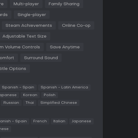
 Action Skills únicas, capazes de liberar danos
re
Multi-player
Family Sharing
em batalha. A progressão do personagem usa
das, permitindo adaptar o estilo de jogo, de
ards
Single-player
fensivos. A exploração rola em uma hover bike
 customizável, cruzando terrenos variados como
Steam Achievements
Online Co-op
entos dinâmicos e quests.
Adjustable Text Size
equilíbrio em grupos via level scaling e
ando drop-ins com amigos em missões ou caçadas
m Volume Controls
Save Anytime
recompensador por gear, com itens raros e
o o progresso.
omfort
Surround Sound
itle Options
ngle-player sólidas, mas brilha no modo online
 cross-play via SHiFT Account. No PC, isso
 plataformas, embora os recursos online exijam
Spanish - Spain
Spanish - Latin America
inclui atividades semanais como o Big Encore
apanese
Korean
Polish
 desafios escalados e recompensas generosas.
Russian
Thai
Simplified Chinese
card Mission Bad Seed, com variantes como
e, cada uma com reviravoltas únicas e gear
Rest Torgue Pistol. O True Mode eleva a
anish - Spain
French
Italian
Japanese
imular uma party completa, perfeito para solos
inese