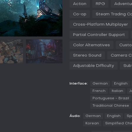
combates. Cada Vault Hunter traz
Action
RPG
Adventu
elementais ou invocar aliados 
árvores de habilidades ramifica
Co-op
Steam Trading C
ataques agressivos a setups de
chamada Digirunner, totalmente
Cross-Platform Multiplayer
desertos e picos repletos de ev
Partial Controller Support
A integração de co-op mantém o 
dificuldade ajustável, facilit
Color Alternatives
Custo
por loot. O foco está no grind 
builds otimizadas impulsionand
Stereo Sound
Camera C
Modos de jogo
Adjustable Difficulty
Subt
Borderlands 4 traz campanhas si
co-op para até 4 jogadores, com
garante jogatina conjunta entre
Interface:
German
English
conexão à internet. O endgame 
French
Italian
J
Boss com Directive-0, trazendo
Portuguese - Brazil
Outro destaque é a Weekly Wild
Traditional Chinese
Contagious, Vampiric e Invisibl
lendário, a exemplo da Queen's 
Áudio:
German
English
Sp
dificuldade dos inimigos para s
em busca de desafios intensos.
Korean
Simplified Ch