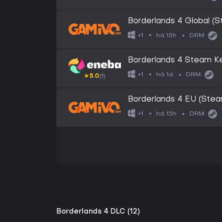
Borderlands 4 Global (
há 15h
+1
DRM:
Borderlands 4 Steam 
há 1d
+1
DRM:
★
5.0
(1)
Borderlands 4 EU (Stea
há 15h
+1
DRM:
Borderlands 4 DLC (12)