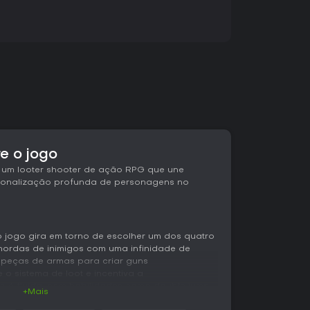
e o jogo
 um looter shooter de ação RPG que une
sonalização profunda de personagens no
o jogo gira em torno de escolher um dos quatro
 hordas de inimigos com uma infinidade de
peças de armas para criar guns
 o sistema de loot e incentiva a
 é fluida, com habilidades como double jump,
+Mais
abrindo espaço para abordagens criativas nos