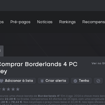
os
Pré-pagos
Notícias
Rankings
Recompens
S
Comprar Borderlands 4 PC
Ver no 
Key
Adicionar à lista
Criar alerta
Tenho
★
★
★
★
★
ocuras uma chave barata de
Borderlands 4
? Em 6 ago. 2026 a chave mais bar
sta
22,28 €
na Eneba. Comparamos 43 ofertas de 23 lojas, com uma amplitude
,28 €
a
78,62 €
. Nas keyshops o preço mais baixo é 22,28 €, nas lojas oficiai