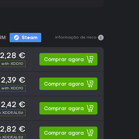
Informação de risco:
RM:
Steam
2,28 €
Comprar agora
 with XDD10
2,39 €
Comprar agora
 with XDD10
2,42 €
Comprar agora
h XDDEALS6
2,82 €
Comprar agora
h XDDEALS6