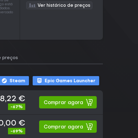
es de
eço está
Ver histórico de preços
dados.
 mercado
e preços
Steam
Epic Games Launcher
8,22 €
Comprar agora
-67%
0,00 €
Comprar agora
-69%