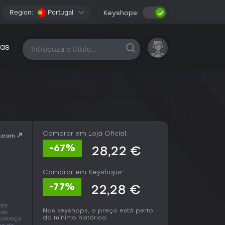
Region:
Portugal
Keyshops:
Todas as plataformas
as
Comprar em Loja Oficial:
Steam
-67%
28,22 €
Comprar em Keyshops:
-77%
22,28 €
ata
Nas keyshops, o preço está perto
 de
do mínimo histórico.
s começa