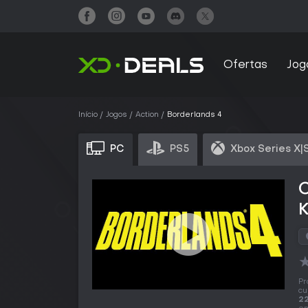
Ofertas
Jog
Início
Jogos
Action
Borderlands 4
PC
PS5
Xbox Series X|
Pr
cu
22