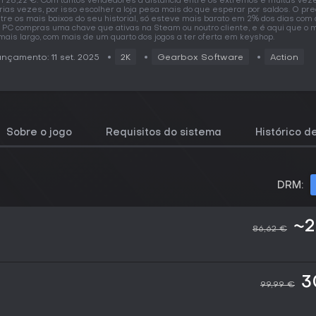
 28,22 €. Com tantos vendedores a distância entre os extremos é muitas vez
rias vezes, por isso escolher a loja pesa mais do que esperar por saldos. O pr
tre os mais baixos do seu historial, só esteve mais barato em 2% dos dias com 
 PC compras uma chave que ativas na Steam ou noutro cliente, e é aqui que o
mais largo, com mais de um quarto dos jogos a ter oferta em keyshop.
nçamento: 11 set. 2025
2K
Gearbox Software
Action
Sobre o jogo
Requisitos do sistema
Histórico d
DRM:
~2
86,62 €
3
99,99 €