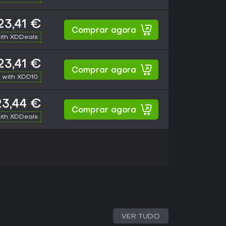
23,41 €
Comprar agora
ith XDDeals
23,41 €
Comprar agora
 with XDD10
23,44 €
Comprar agora
ith XDDeals
VER TUDO