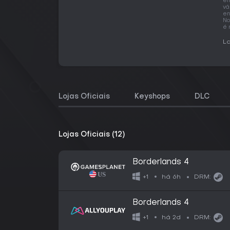
em
vá
en
No
é 
La
Lojas Oficiais
Keyshops
DLC
Lojas Oficiais (12)
Borderlands 4
há 6h
+1
DRM:
Borderlands 4
há 2d
+1
DRM: