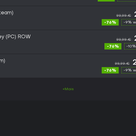
Steam)
99,99 €
-76%
-9% w
Key (PC) ROW
99,99 €
-76%
-10%
m)
99,99 €
-76%
-9% w
+Mais