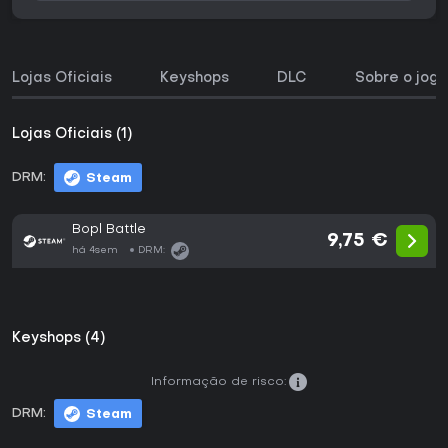
Lojas Oficiais
Keyshops
DLC
Sobre o jogo
Lojas Oficiais (1)
DRM:
Steam
Bopl Battle
9,75 €
há 4sem
DRM:
Keyshops (4)
Informação de risco:
DRM:
Steam