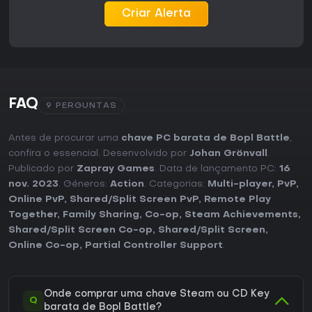
Criar Alerta
FAQ
9 PERGUNTAS
Antes de procurar uma
chave PC barata de Bopl Battle
,
confira o essencial. Desenvolvido por
Johan Grönvall
.
Publicado por
Zapray Games
. Data de lançamento PC:
16
nov. 2023
. Géneros:
Action
. Categorias:
Multi-player
,
PvP
,
Online PvP
,
Shared/Split Screen PvP
,
Remote Play
Together
,
Family Sharing
,
Co-op
,
Steam Achievements
,
Shared/Split Screen Co-op
,
Shared/Split Screen
,
Online Co-op
,
Partial Controller Support
.
Onde comprar uma chave Steam ou CD Key
Q
barata de Bopl Battle?