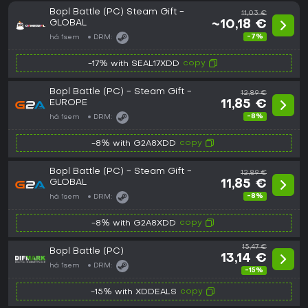
Bopl Battle (PC) Steam Gift -
11,03 €
GLOBAL
~10,18 €
-7%
há 1sem
DRM:
copy
-17% with SEAL17XDD
Bopl Battle (PC) - Steam Gift -
12,89 €
EUROPE
11,85 €
-8%
há 1sem
DRM:
copy
-8% with G2A8XDD
Bopl Battle (PC) - Steam Gift -
12,89 €
GLOBAL
11,85 €
-8%
há 1sem
DRM:
copy
-8% with G2A8XDD
15,47 €
Bopl Battle (PC)
13,14 €
há 1sem
DRM:
-15%
copy
-15% with XDDEALS