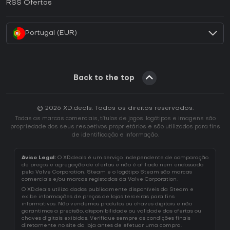
RSS Ofertas
Como ativar uma CD Key Battle.net?
Portugal (EUR)
Back to the top
© 2026 XD.deals. Todos os direitos reservados.
Todas as marcas comerciais, títulos de jogos, logótipos e imagens são
propriedade dos seus respetivos proprietários e são utilizados para fins
de identificação e informação.
Aviso Legal:
O XD.deals é um serviço independente de comparação
de preços e agregação de ofertas e não é afiliado nem endossado
pela Valve Corporation. Steam e o logótipo Steam são marcas
comerciais e/ou marcas registadas da Valve Corporation.
O XD.deals utiliza dados publicamente disponíveis da Steam e
exibe informações de preços de lojas terceiras para fins
informativos. Não vendemos produtos ou chaves digitais e não
garantimos a precisão, disponibilidade ou validade das ofertas ou
chaves digitais exibidas. Verifique sempre as condições finais
diretamente no site da loja antes de efetuar uma compra.