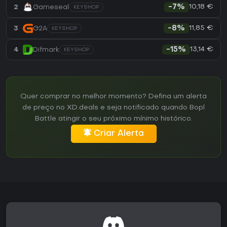
10,18 €
2
Gameseal
-7%
KEYSHOP
11,85 €
3
G2A
-8%
KEYSHOP
13,14 €
4
Difmark
-15%
KEYSHOP
Quer comprar no melhor momento? Defina um alerta
de preço no XD.deals e seja notificado quando Bopl
Battle atingir o seu próximo mínimo histórico.
Criar Alerta