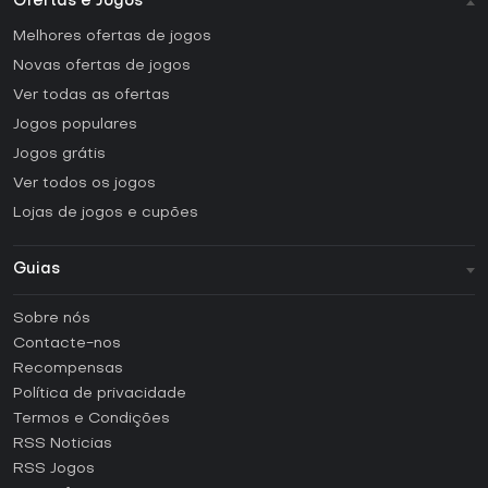
Ofertas e Jogos
Melhores ofertas de jogos
Novas ofertas de jogos
Ver todas as ofertas
Jogos populares
Jogos grátis
Ver todos os jogos
Lojas de jogos e cupões
Guias
FAQ
Sobre nós
Guias e tutoriais
Contacte-nos
Como ativar uma CD Key Steam?
Recompensas
Como ativar uma CD Key Epic Games?
Política de privacidade
Termos e Condições
Como ativar uma CD Key GOG?
RSS Noticias
Como ativar uma CD Key Ubisoft Connect?
RSS Jogos
Como ativar uma CD Key EA App?