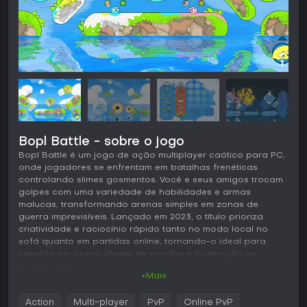
Bopl Battle - sobre o jogo
Bopl Battle é um jogo de ação multiplayer caótico para PC,
onde jogadores se enfrentam em batalhas frenéticas
controlando slimes gosmentos. Você e seus amigos trocam
golpes com uma variedade de habilidades e armas
malucas, transformando arenas simples em zonas de
guerra imprevisíveis. Lançado em 2023, o título prioriza
criatividade e raciocínio rápido tanto no modo local no
sofá quanto em partidas online, tornando-o ideal para
sessões em grupo cheias de risadas e frustração na
mesma medida.
+Mais
Jogabilidade
Action
Multi-player
PvP
Online PvP