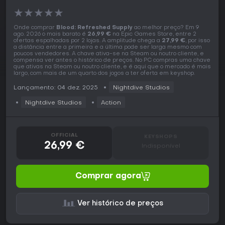
★
★
★
★
★
Onde comprar
Blood: Refreshed Supply
ao melhor preço? Em 9
ago. 2026 o mais barato é
26,99 €
na Epic Games Store, entre 2
ofertas espalhadas por 2 lojas. A amplitude chega a
27,99 €
, por isso
a distância entre a primeira e a última pode ser larga mesmo com
poucos vendedores. A chave ativa-se na Steam ou noutro cliente, e
compensa ver antes o histórico de preços. No PC compras uma chave
que ativas na Steam ou noutro cliente, e é aqui que o mercado é mais
largo, com mais de um quarto dos jogos a ter oferta em keyshop.
Lançamento: 04 dez. 2025
Nightdive Studios
Nightdive Studios
Action
OFFICIAL
KEYSHOPS
26,99 €
Indisponível
Comprar agora
Ver histórico de preços