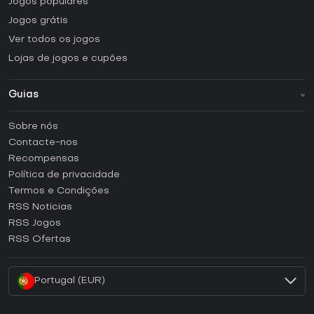
Jogos populares
Jogos grátis
Ver todos os jogos
Lojas de jogos e cupões
Guias
FAQ
Sobre nós
Guias e tutoriais
Contacte-nos
Como ativar uma CD Key Steam?
Recompensas
Como ativar uma CD Key Epic Games?
Política de privacidade
Termos e Condições
Como ativar uma CD Key GOG?
RSS Noticias
Como ativar uma CD Key Ubisoft Connect?
RSS Jogos
Como ativar uma CD Key EA App?
RSS Ofertas
Como ativar uma CD Key Battle.net?
Portugal (EUR)