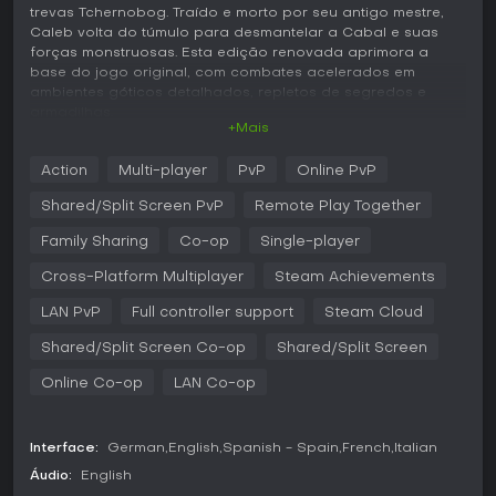
trevas Tchernobog. Traído e morto por seu antigo mestre,
Caleb volta do túmulo para desmantelar a Cabal e suas
forças monstruosas. Esta edição renovada aprimora a
base do jogo original, com combates acelerados em
ambientes góticos detalhados, repletos de segredos e
armadilhas.
+Mais
Jogabilidade
Action
Multi-player
PvP
Online PvP
O ciclo principal envolve explorar níveis labirínticos lotados
de inimigos, coletar chaves e liberar um arsenal variado
Shared/Split Screen PvP
Remote Play Together
para sobreviver. Você começa com ferramentas básicas,
como uma forcado para ataques corpo a corpo, mas logo
Family Sharing
Co-op
Single-player
expande para armas de fogo: a flare gun para incendiar
Cross-Platform Multiplayer
Steam Achievements
adversários, a tommy gun para rajadas rápidas e a sawed-
off shotgun para controle de multidões. Opções mais
LAN PvP
Full controller support
Steam Cloud
exóticas surgem, como a boneca vodu para amaldiçoar
alvos distantes ou o life leech para sugar a vitalidade dos
Shared/Split Screen Co-op
Shared/Split Screen
inimigos. O combate exige reflexos ágeis, pois grupos de
cultistas e criaturas podem te dominar em segundos -
Online Co-op
LAN Co-op
especialmente em dificuldades mais altas, onde a vida
acaba rápido.
Interface:
German
English
Spanish - Spain
French
Italian
As mecânicas focam no gerenciamento de recursos, com
munição e itens de saúde limitados espalhados pelos
Áudio:
English