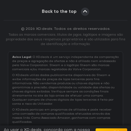
Back to the top
© 2026 XD.deals. Todos os direitos reservados.
Todas as marcas comerciais, títulos de jogos, logótipos e imagens são
propriedade dos seus respetivos proprietários e são utilizados para fins
de identificação e informação.
Aviso Legal:
O XD.deals é um serviço independente de comparação
de preços e agregação de ofertas e não é afiliado nem endossado
pela Valve Corporation. Steam e o logótipo Steam são marcas
comerciais e/ou marcas registadas da Valve Corporation.
O XD.deals utiliza dados publicamente disponíveis da Steam e
exibe informações de preços de lojas terceiras para fins
informativos. Não vendemos produtos ou chaves digitais e não
garantimos a precisão, disponibilidade ou validade das ofertas ou
chaves digitais exibidas. Verifique sempre as condições finais
diretamente no site da loja antes de efetuar uma compra.
Qualquer compra de chaves digitais de lojas terceiras é feita por
conta e risco do Utilizador.
O XD.deals participa em programas de afiliados e pode receber
uma comissão de compras qualificadas efetuadas através dos
nossos links. Como Associado Amazon, ganhamos com compras
qualificadas.
Ao usar o XD.deals, concorda com a nossa