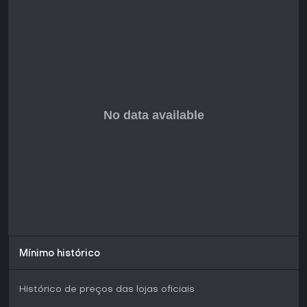
cooperativa, é uma ótima pedida - ainda mais com suporte
ativo a mods que prolongam a vida útil. No entanto,
novatos em busca de acessibilidade podem achar a curva
de aprendizado intimidadora.
Mínimo histórico
Histórico de preços das lojas oficiais