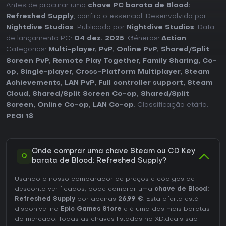
Antes de procurar uma
chave PC barata de Blood:
Refreshed Supply
, confira o essencial. Desenvolvido por
Nightdive Studios
. Publicado por
Nightdive Studios
. Data
de lançamento PC:
04 dez. 2025
. Géneros:
Action
.
Categorias:
Multi-player
,
PvP
,
Online PvP
,
Shared/Split
Screen PvP
,
Remote Play Together
,
Family Sharing
,
Co-
op
,
Single-player
,
Cross-Platform Multiplayer
,
Steam
Achievements
,
LAN PvP
,
Full controller support
,
Steam
Cloud
,
Shared/Split Screen Co-op
,
Shared/Split
Screen
,
Online Co-op
,
LAN Co-op
. Classificação etária:
PEGI 18
.
Onde comprar uma chave Steam ou CD Key
Q
barata de Blood: Refreshed Supply?
Usando o nosso comparador de preços e códigos de
desconto verificados, pode comprar uma
chave de Blood:
Refreshed Supply
por apenas
26,99 €
. Esta oferta está
disponível na
Epic Games Store
e é uma das mais baratas
do mercado. Todas as chaves listadas no XD.deals são