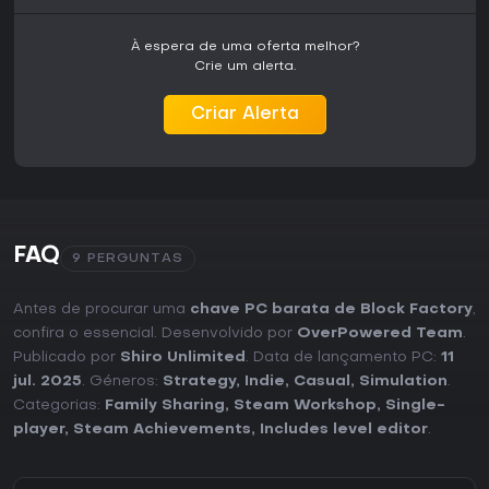
À espera de uma oferta melhor?
Crie um alerta.
Criar Alerta
FAQ
9 PERGUNTAS
Antes de procurar uma
chave PC barata de Block Factory
,
confira o essencial. Desenvolvido por
OverPowered Team
.
Publicado por
Shiro Unlimited
. Data de lançamento PC:
11
jul. 2025
. Géneros:
Strategy
,
Indie
,
Casual
,
Simulation
.
Categorias:
Family Sharing
,
Steam Workshop
,
Single-
player
,
Steam Achievements
,
Includes level editor
.