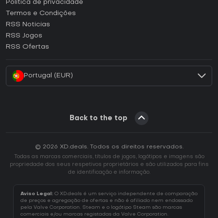
Como ativar uma CD Key Epic Games?
Política de privacidade
Termos e Condições
Como ativar uma CD Key GOG?
RSS Noticias
Como ativar uma CD Key Ubisoft Connect?
RSS Jogos
Como ativar uma CD Key EA App?
RSS Ofertas
Como ativar uma CD Key Battle.net?
Portugal (EUR)
Back to the top
© 2026 XD.deals. Todos os direitos reservados.
Todas as marcas comerciais, títulos de jogos, logótipos e imagens são
propriedade dos seus respetivos proprietários e são utilizados para fins
de identificação e informação.
Aviso Legal:
O XD.deals é um serviço independente de comparação
de preços e agregação de ofertas e não é afiliado nem endossado
pela Valve Corporation. Steam e o logótipo Steam são marcas
comerciais e/ou marcas registadas da Valve Corporation.