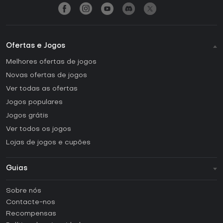
Ofertas e Jogos
Melhores ofertas de jogos
Novas ofertas de jogos
Ver todas as ofertas
Jogos populares
Jogos grátis
Ver todos os jogos
Lojas de jogos e cupões
Guias
FAQ
Sobre nós
Guias e tutoriais
Contacte-nos
Como ativar uma CD Key Steam?
Recompensas