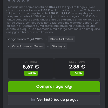
★
★
★
★
★
Procuras uma chave barata de
Block Factory
? Em 8 ago. 2026 a
chave mais barata custa
2,38 €
na Eneba. Comparamos 11 ofertas de
11 lojas, com uma amplitude de
2,38 €
a
9,99 €
. Nas keyshops o
preço mais baixo é 2,38 €, nas lojas oficiais começa em 5,67 €. Com
tantos vendedores a distância entre os extremos é muitas vezes de
várias vezes, por isso escolher a loja pesa mais do que esperar por
saldos. No PC compras uma chave que ativas na Steam ou noutro
cliente, e é aqui que o mercado é mais largo, com mais de um quarto
dos jogos a ter oferta em keyshop.
Lançamento: 11 jul. 2025
Shiro Unlimited
OverPowered Team
Strategy
OFFICIAL
KEYSHOPS
5,67 €
2,38 €
-34%
-76%
Comprar agora
Ver histórico de preços