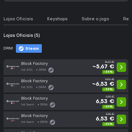
Lojas Oficiais
Keyshops
Sobre o jogo
Req
Lojas Oficiais (5)
DRM:
Steam
8,67 €
Block Factory
~5,67 €
há 20h
DRM:
-34%
9,92 €
Block Factory
~6,53 €
há 20h
DRM:
-34%
9,99 €
Block Factory
6,53 €
há 1sem
DRM:
-34%
9,99 €
Block Factory
6,53 €
há 1sem
DRM:
-34%