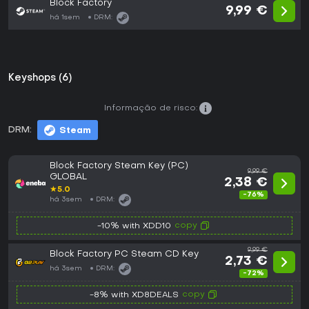
Block Factory
9,99 €
há 1sem
DRM:
Keyshops (6)
Informação de risco:
DRM:
Steam
Block Factory Steam Key (PC)
9,99 €
GLOBAL
2,38 €
★
5.0
-76%
há 3sem
DRM:
copy
-10% with XDD10
9,99 €
Block Factory PC Steam CD Key
2,73 €
há 3sem
DRM:
-72%
copy
-8% with XD8DEALS