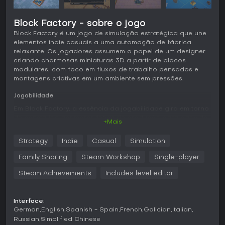
Block Factory - sobre o jogo
Block Factory é um jogo de simulação estratégica que une
elementos indie casuais a uma automação de fábrica
relaxante. Os jogadores assumem o papel de um designer
criando charmosas miniaturas 3D a partir de blocos
modulares, com foco em fluxos de trabalho pensados e
montagens criativas em um ambiente sem pressões.
Jogabilidade
Em Block Factory, a essência da jogabilidade gira em torno
de construir e aprimorar linhas de produção para dar vida
+Mais
a miniaturas 3D. Você começa projetando layouts em que
máquinas especializadas cuidam de tarefas como empilhar,
Strategy
Indie
Casual
Simulation
moldar, cortar, pintar, colar e montar blocos. Cada máquina
integra um processo fluido, fazendo as miniaturas
Family Sharing
Steam Workshop
Single-player
evoluírem gradualmente enquanto você desbloqueia novas
tecnologias. O ritmo sereno da partida, sem limites de
Steam Achievements
Includes level editor
tempo ou correria, incentiva experimentações e
refinamentos. Dá para otimizar designs em busca de
eficiência ou apenas curtir o espetáculo visual de blocos
Interface:
se transformando em criações prontas. O progresso vem
German
English
Spanish - Spain
French
Galician
Italian
com a expansão do espaço da fábrica e a adoção de
Russian
Simplified Chinese