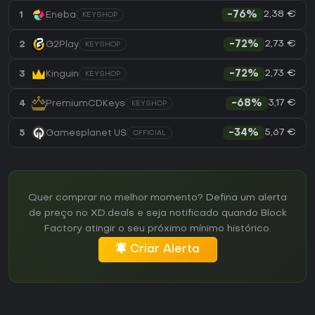
2,38 €
1
Eneba
-76%
KEYSHOP
2,73 €
2
G2Play
-72%
KEYSHOP
2,73 €
3
Kinguin
-72%
KEYSHOP
3,17 €
4
PremiumCDKeys
-68%
KEYSHOP
5,67 €
5
Gamesplanet US
-34%
OFFICIAL
Quer comprar no melhor momento? Defina um alerta
de preço no XD.deals e seja notificado quando Block
Factory atingir o seu próximo mínimo histórico.
Criar Alerta