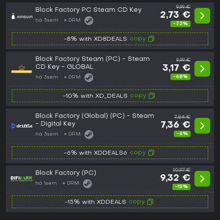
9,99 €
Block Factory PC Steam CD Key
2,73 €
há 3sem
DRM:
-72%
copy
-8% with XD8DEALS
Block Factory Steam (PC) - Steam
9,99 €
CD Key - GLOBAL
3,17 €
-68%
há 3sem
DRM:
copy
-10% with XD_DEALS
Block Factory (Global) (PC) - Steam
7,84 €
- Digital Key
7,36 €
-6%
há 3sem
DRM:
copy
-6% with XDDEALS6
10,97 €
Block Factory (PC)
9,32 €
há 1sem
DRM:
-15%
copy
-15% with XDDEALS