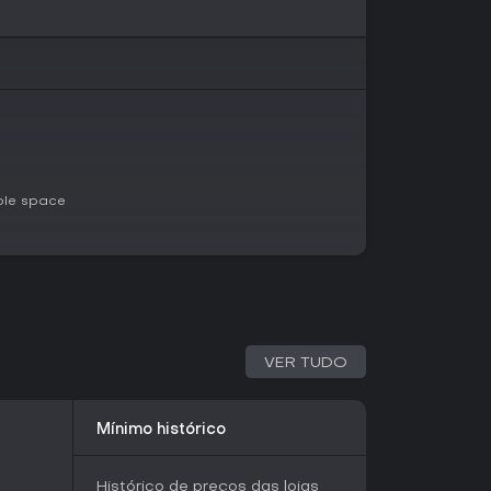
a runs futuras. Geração procedural garante
ntos noturnos exigem coletar recursos em
r a corrupção do Blight.
ike single-player baseado em runs repetidas
até o Infernal Rift e derrotar o overlord demônio
lve montar sua party, explorar mapas
ers por turnos que revelam a história da
uptora.
ble space
irmadas, o jogo prioriza a profundidade
atalhas e acampamentos, desbloqueando skills e
mecânicas ambientais e climáticas moldando
 ambiente e clima para ganhos táticos, como
VER TUDO
 visão. O jogo oferece dezenas de condições
ções de skills. Como título em early access,
res, e reviews elogiam a base sólida de
Mínimo histórico
laystyles distintos:
Histórico de preços das lojas