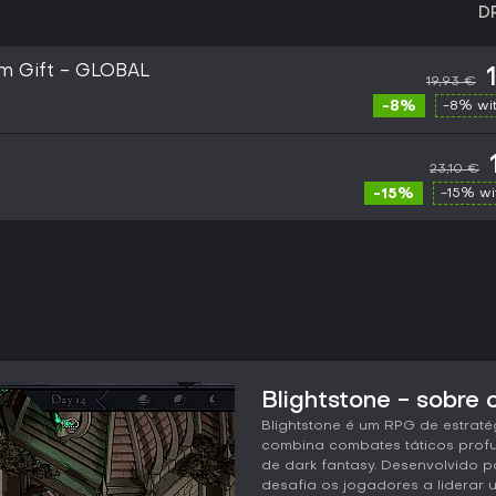
D
am Gift - GLOBAL
19,93 €
-8%
-8% wi
23,10 €
-15%
-15% w
Blightstone - sobre 
Blightstone é um RPG de estraté
combina combates táticos prof
de dark fantasy. Desenvolvido po
desafia os jogadores a liderar 