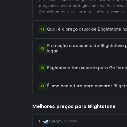
processamento e códigos promocionais aplica
preço mais baixo de Blightstone no
PC
. Consul
Blightstone
para comprar no melhor momento.
Q
Qual é o preço atual de Blightstone 
Promoção e desconto de Blightstone 
Q
lugar
Q
Blightstone tem suporte para GeFor
Q
É uma boa altura para comprar Blight
Melhores preços para Blightstone
1
Steam
OFFICIAL