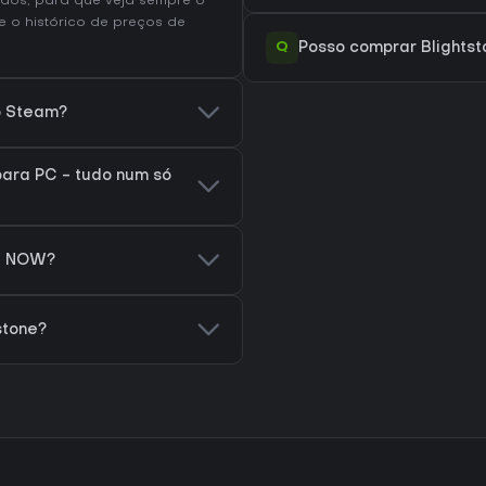
dos, para que veja sempre o
te o
histórico de preços de
Q
Posso comprar Blightst
no Steam?
para PC - tudo num só
ce NOW?
stone?