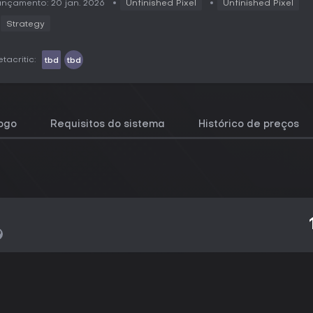
nçamento: 20 jan. 2026
Unfinished Pixel
Unfinished Pixel
Strategy
tacritic:
tbd
tbd
jogo
Requisitos do sistema
Histórico de preços