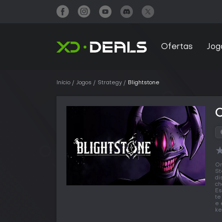
Ofertas
Jog
Início
Jogos
Strategy
Blightstone
C
O
St
di
ch
Es
te
e 
ke