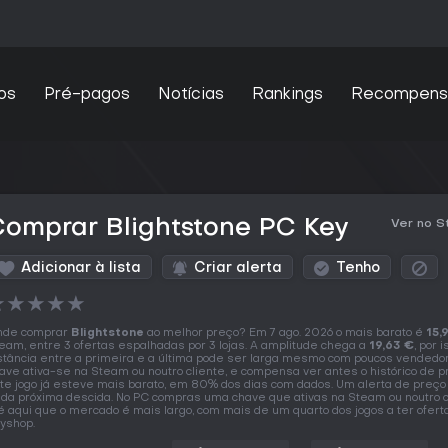
os
Pré-pagos
Notícias
Rankings
Recompens
omprar Blightstone PC Key
Ver no 
Adicionar à lista
Criar alerta
Tenho
★
★
★
★
★
nde comprar
Blightstone
ao melhor preço? Em 7 ago. 2026 o mais barato é
15,
eam, entre 3 ofertas espalhadas por 3 lojas. A amplitude chega a
19,63 €
, por 
stância entre a primeira e a última pode ser larga mesmo com poucos vendedo
ave ativa-se na Steam ou noutro cliente, e compensa ver antes o histórico de p
te jogo já esteve mais barato, em 80% dos dias com dados. Um alerta de preço
 da próxima descida. No PC compras uma chave que ativas na Steam ou noutro c
é aqui que o mercado é mais largo, com mais de um quarto dos jogos a ter ofer
yshop.