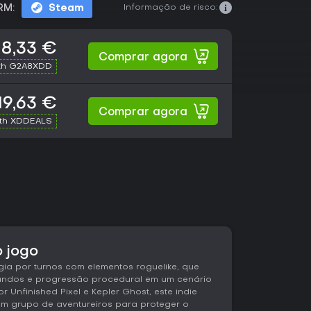
Informação de risco:
RM:
Steam
18,33 €
Comprar agora
th G2A8XDD
19,63 €
Comprar agora
ith XDDEALS
o jogo
gia por turnos com elementos roguelike, que
undos e progressão procedural em um cenário
r Unfinished Pixel e Kepler Ghost, este indie
um grupo de aventureiros para proteger o