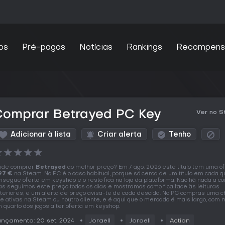
os
Pré-pagos
Notícias
Rankings
Recompens
Comprar Betrayed PC Key
Ver no 
Adicionar à lista
Criar alerta
Tenho
★
★
★
★
★
nde comprar
Betrayed
ao melhor preço? Em 7 ago. 2026 este título tem uma of
97 €
na Steam. No PC é o caso habitual, porque só cerca de um título em cada q
nsegue oferta em keyshop e o resto fica na loja da plataforma. Não há nada a c
s seguimos este preço todos os dias e mostramos como fica face às leituras
teriores, e um alerta de preço avisa-te de cada descida. No PC compras uma 
e ativas na Steam ou noutro cliente, e é aqui que o mercado é mais largo, com 
 quarto dos jogos a ter oferta em keyshop.
nçamento: 20 set. 2024
Joraell
Joraell
Action