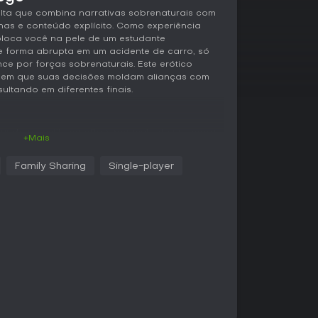
ulta que combina narrativas sobrenaturais com
as e conteúdo explícito. Como experiência
coloca você na pele de um estudante
 de forma abrupta em um acidente de carro, só
 por forças sobrenaturais. Este erótico
, em que suas decisões moldam alianças com
ultando em diferentes finais.
mundo no estilo sandbox por meio de um mapa
+Mais
nteragindo com personagens femininas. O ciclo
lhas que impactam o sistema de karma,
Family Sharing
Single-player
 caminhos do bem ou do mal. Os recursos
ar itens, sistema de movimento pelo ambiente e
esbloqueadas. Elementos animados permeiam o
sexo detalhadas que abrangem práticas como
O título oferece mais de cinco horas de
a
alidade e controles intuitivos.
os de interesse sinalizados no mapa,
que impulsionam a história. O sistema de karma
do relações com personagens e liberando
s. A rejogabilidade surge ao testar escolhas
teram eventos e finais.