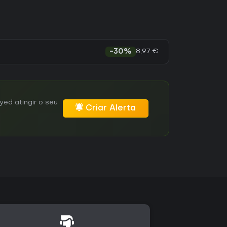
8,97 €
-30%
ed atingir o seu
Criar Alerta