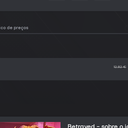
rico de preços
12,82 €
Betrayed - sobre o 