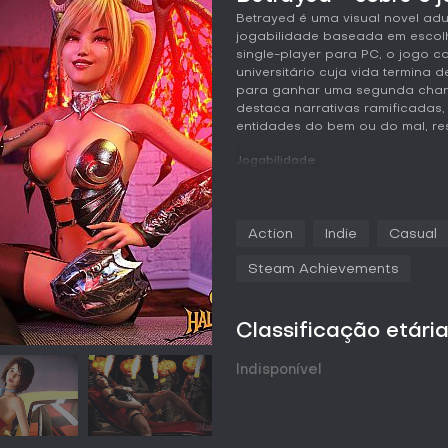
Betrayed é uma visual novel ad
jogabilidade baseada em escolh
single-player para PC, o jogo 
universitário cuja vida termina
para ganhar uma segunda chance
destaca narrativas ramificadas
entidades do bem ou do mal, res
Jogabilidade
Em Betrayed, você explora um 
interativo, visitando locais e i
principal gira em torno de esco
Action
Indie
Casual
rastreando sua inclinação para
incluem inventário para gerenci
Steam Achievements
galeria para conferir cenas d
jogo, com ênfase em cenas de 
sexo oral, anal e masturbação. 
Classificação etári
conteúdo, com renders de alta qu
A exploração é direta, com pont
Indisponível
facilitando diálogos e eventos 
traz profundidade, influencian
ramificações narrativas distinta
diferentes para ver como elas al