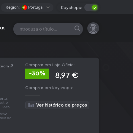
Region:
Portugal
Keyshops:
Todas as plataformas
as
Comprar em Loja Oficial:
Steam
-30%
8,97 €
Comprar em Keyshops:
erta,
uatro
Ver histórico de preços
omparar,
chave
mais de