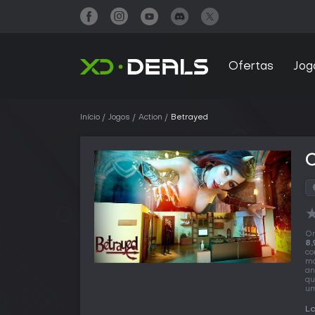
Ofertas
Jog
Início
Jogos
Action
Betrayed
O
8,
co
ma
an
qu
um
La