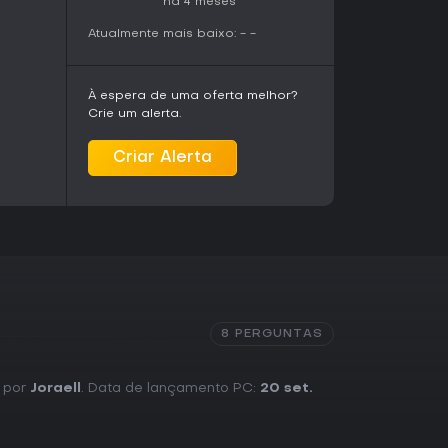
há 4 meses
ona uma experiência sólida graças às escolhas
do animado. Comentários de jogadores elogiam
Atualmente mais baixo:
-
-
morísticos e o valor de replay com vários
epetição em partes da história. Como jogo
comendado para quem curte exploração sandbox
À espera de uma oferta melhor?
 prioriza profundidade narrativa em jogos
Crie um alerta.
, este título é ideal para sessões casuais
olvimento de personagens.
Criar Alerta
8 PERGUNTAS
o por
Joraell
. Data de lançamento PC:
20 set.