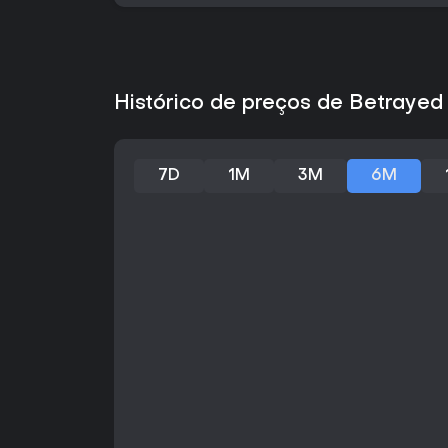
Histórico de preços de Betrayed
7D
1M
3M
6M