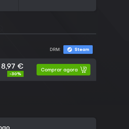
DRM:
Steam
8,97 €
Comprar agora
-30%
jogo