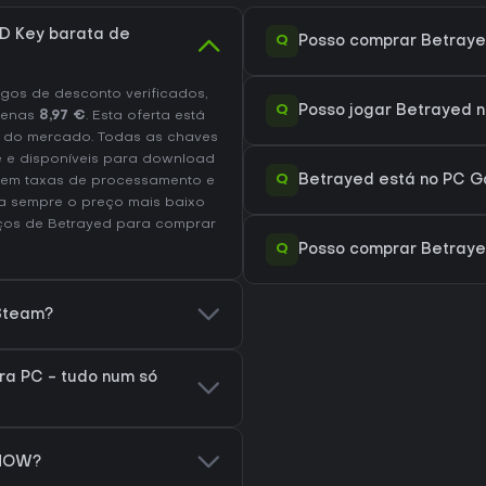
D Key barata de
Q
Posso comprar Betray
os de desconto verificados,
Q
Posso jogar Betrayed 
penas
8,97 €
. Esta oferta está
 do mercado. Todas as chaves
te e disponíveis para download
Q
Betrayed está no PC G
luem taxas de processamento e
a sempre o preço mais baixo
eços de Betrayed
para comprar
Q
Posso comprar Betraye
 Steam?
a PC - tudo num só
 NOW?