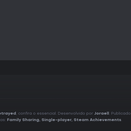
ramificadas, Betrayed proporci
guiadas por karma e ao conteú
o enredo cativante, momentos hu
finais, embora alguns apontem r
completo na versão 1.03, é re
e interações explícitas. Se você
adultos em vez de ação frenética
centradas em história e desenv
etrayed
, confira o essencial. Desenvolvido por
Joraell
. Publicad
ias:
Family Sharing
,
Single-player
,
Steam Achievements
.