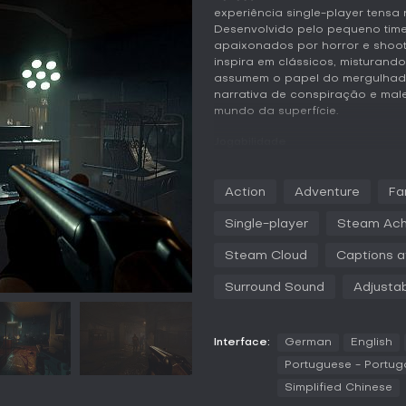
experiência single-player tens
Desenvolvido pelo pequeno time
apaixonados por horror e shoot
inspira em clássicos, misturan
assumem o papel do mergulhad
narrativa de conspiração e mal
mundo da superfície.
Jogabilidade
Em
Beneath
, o loop principal g
recursos e combates estratégico
Action
Adventure
Fa
munição é escassa, o que obriga
valer contra inimigos agressivo
Single-player
Steam Ach
progresso, escolhendo entre vá
distância. Perigos ambientais s
Steam Cloud
Captions a
seu favor, como ativar explosõ
Surround Sound
Adjustab
Um destaque é o sistema de sa
deteriora o estado mental do 
vulnerabilidade a abominações 
Interface:
German
English
psicologicamente. A exploração 
enquanto você examina e-mails,
Portuguese - Portug
pesquisa abandonadas para mont
Simplified Chinese