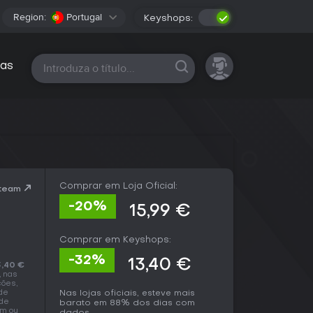
Region:
Portugal
Keyshops:
Todas as plataformas
as
Comprar em Loja Oficial:
Steam
-20%
15,99 €
Comprar em Keyshops:
-32%
13,40 €
3,40 €
, nas
ções,
 de
Nas lojas oficiais, esteve mais
 de
barato em 88% dos dias com
am ou