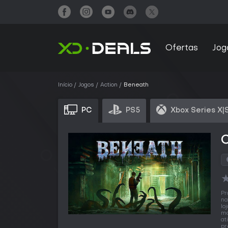
Ofertas
Jog
Início
Jogos
Action
Beneath
PC
PS5
Xbox Series X|
Pr
na
lo
ma
at
pr