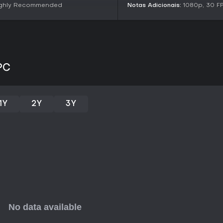
ighly Recommended
Notas Adicionais:
1080p, 30 F
sobrevivência impregnados de h
Vale a pena jogar?
Beneath
atrai fãs de FPS old-sc
quem curte gerenciamento desaf
vez de ação frenética. Na recepç
com 71% de avaliações positivas
PC
design sincero apesar de algum
Com suporte contínuo via atual
planejadas para 2026, o jogo s
1Y
2Y
3Y
aventura solo que ponha à prov
minam a sanidade,
Beneath
entr
entusiastas de horror em busca