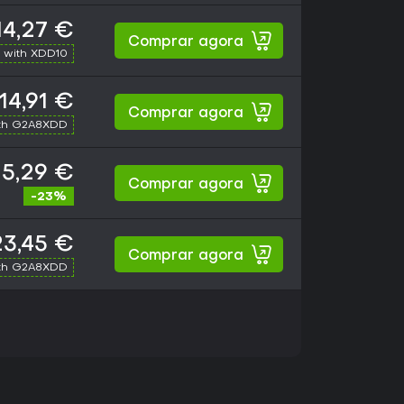
14,27 €
Comprar agora
 with XDD10
14,91 €
Comprar agora
th G2A8XDD
15,29 €
Comprar agora
-23%
23,45 €
Comprar agora
th G2A8XDD