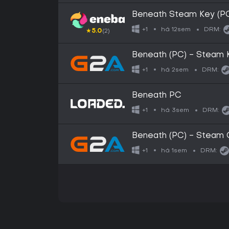
Beneath Steam Key (
há 12sem
+1
DRM:
★
5.0
(2)
Beneath (PC) - Steam
há 2sem
+1
DRM:
Beneath PC
há 3sem
+1
DRM:
Beneath (PC) - Steam 
há 1sem
+1
DRM: