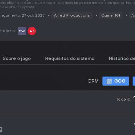
utro cliente, e é aqui que o mercado é mais largo, com mais de um quarto dos jo
r oferta em keyshop.
nçamento: 27 out. 2025
Wired Productions
Camel 101
A
tacritic:
tbd
4.1
Sobre o jogo
Requisitos do sistema
Histórico d
DRM:
GOG
19,99 €