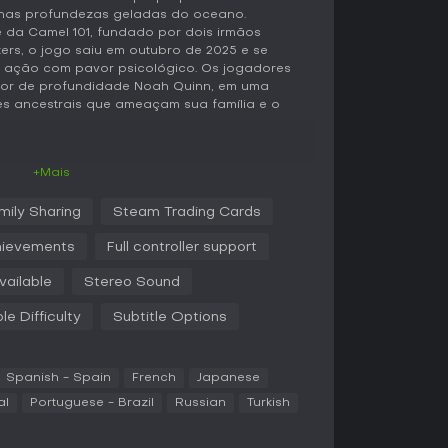
a nas profundezas geladas do oceano.
 da Camel 101, fundado por dois irmãos
ers, o jogo saiu em outubro de 2025 e se
do ação com pavor psicológico. Os jogadores
or de profundidade Noah Quinn, em uma
es ancestrais que ameaçam sua família e o
+Mais
ira em torno de gerenciamento cuidadoso de
s em ambientes confinados e destrutíveis. A
mily Sharing
Steam Trading Cards
 a vasculhar suprimentos e a fazer cada tiro
s. Você melhora seu arsenal ao longo do
ievements
Full controller support
rias armas ideais para confrontos em curta
ão fundamentais, permitindo usar o cenário a
vailable
Stereo Sound
es ou desabamentos para eliminar adversários.
le Difficulty
Subtitle Options
nidade: a exposição prolongada aos horrores
personagem, gerando alucinações e
eldritch que atacam fisicamente e
Spanish - Spain
French
Japanese
se conecta a elementos de puzzle-solving,
 PDAs e logs de sobreviventes em estações de
al
Portuguese - Brazil
Russian
Turkish
ar a história e achar pistas de sobrevivência.