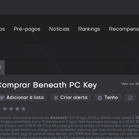
os
Pré-pagos
Notícias
Rankings
Recompens
S
Comprar Beneath PC Key
Ver no 
Adicionar à lista
Criar alerta
Tenho
★
★
★
★
★
ocuras uma chave barata de
Beneath
? Em 8 ago. 2026 a oferta mais baixa é
1
 Eneba, escolhida entre 11 ofertas em 9 lojas. Nas keyshops começa em 13,40 €
jas oficiais em 15,99 €. No PC a keyshop ganha no preço na maioria das compara
s compras então um código a um vendedor externo, por isso confirma a região
ivação. Este jogo já esteve mais barato, em 88% dos dias com dados. Um alerta
eço avisa-te da próxima descida. No PC compras uma chave que ativas na Ste