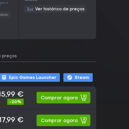
dados.
gos a
Ver histórico de preços
ction
e preços
Epic Games Launcher
Steam
15,99 €
Comprar agora
-20%
17,99 €
Comprar agora