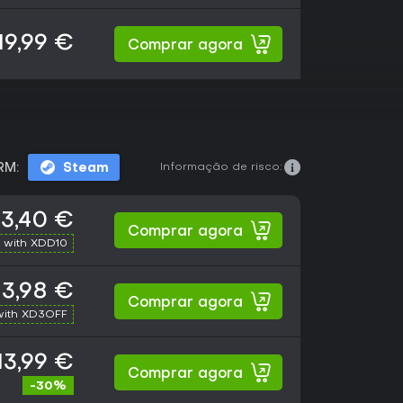
19,99 €
Comprar agora
Informação de risco:
RM:
Steam
13,40 €
Comprar agora
 with XDD10
13,98 €
Comprar agora
with XD3OFF
13,99 €
Comprar agora
-30%