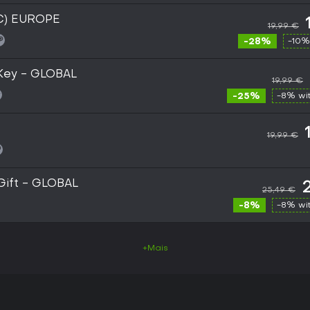
PC) EUROPE
19,99 €
-28%
-10%
 Key - GLOBAL
19,99 €
-25%
-8% wi
19,99 €
Gift - GLOBAL
25,49 €
-8%
-8% wi
+Mais