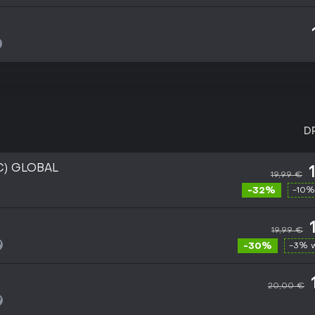
D
C) GLOBAL
19,99 €
-32%
-10%
19,99 €
-30%
-3% 
20,00 €