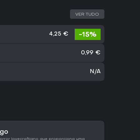
VER TUDO
-15%
4,25 €
0,99 €
N/A
ogo
orror lovecraftiano que proporciona uma