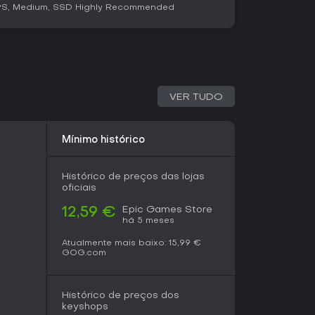
PS, Medium, SSD Highly Recommended
orror.
hool com um toque de horror, principalmente
iador de recursos e narrativa atmosférica em
ão inicial, ganhou Mostly Positive no Steam,
 de 199 usuários, elogiando a tensão e o
VER TUDO
as arestas.
izações como o Retro Mode e adições
egue ativo e em evolução. Se você quer uma
Mínimo histórico
a sua astúcia contra escassez e horrores que
ega ótimo custo-benefício, especialmente para
 de algo além dos grandes lançamentos.
Histórico de preços das lojas
oficiais
Epic Games Store
12,59 €
há 5 meses
Atualmente mais baixo:
15,99 €
GOG.com
Histórico de preços dos
keyshops