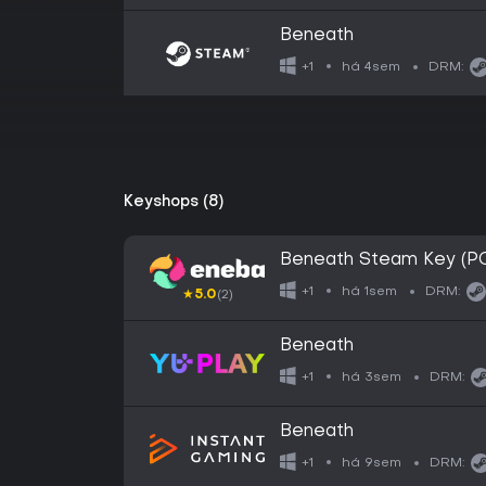
Beneath
há 4sem
+1
DRM:
Keyshops (8)
Beneath Steam Key (P
há 1sem
+1
DRM:
★
5.0
(2)
Beneath
há 3sem
+1
DRM:
Beneath
há 9sem
+1
DRM: