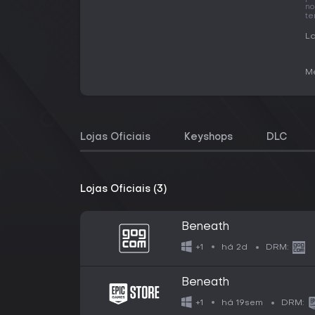
no
te
La
Me
Lojas Oficiais
Keyshops
DLC
Lojas Oficiais (3)
Beneath
há 2d
+1
DRM:
Beneath
há 19sem
+1
DRM: