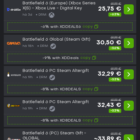
Battlefield 6 (Europe) (Xbox Series
69,99 €
X|S) - Xbox Live - Digital Key
25,75 €
-63%
há 3d
DRM:
copy
-6% with XDDEALS6
69,99 €
Battlefield 6 Global (Steam Gift)
30,50 €
há 18h
DRM:
-56%
copy
-9% with XDDeals
69,99 €
Battlefield 6 PC Steam Altergift
32,29 €
há 19h
DRM:
-53%
copy
-8% with XD8DEALS
69,99 €
Battlefield 6 PC Steam Altergift
32,43 €
há 19h
DRM:
-53%
copy
-8% with XD8DEALS
Battlefield 6 (PC) Steam Gift -
69,99 €
GLOBAL
~33,89 €