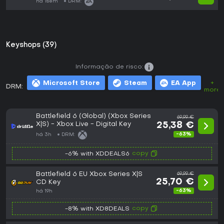
há 1sem
DRM:
Keyshops (39)
Informação de risco:
Microsoft Store
Steam
EA App
+
DRM:
more
Battlefield 6 (Global) (Xbox Series
69,99 €
X|S) - Xbox Live - Digital Key
25,38 €
-63%
há 3h
DRM:
copy
-6% with XDDEALS6
Battlefield 6 EU Xbox Series X|S
69,99 €
25,70 €
CD Key
-63%
há 19h
copy
-8% with XD8DEALS