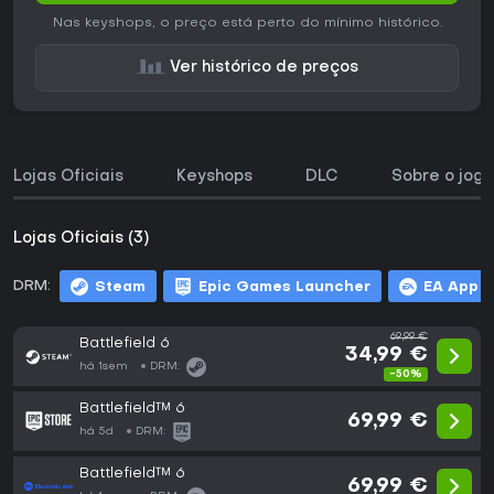
Nas keyshops, o preço está perto do mínimo histórico.
Ver histórico de preços
Lojas Oficiais
Keyshops
DLC
Sobre o jogo
Lojas Oficiais (3)
DRM:
Steam
Epic Games Launcher
EA App
69,99 €
Battlefield 6
34,99 €
há 1sem
DRM:
-50%
Battlefield™ 6
69,99 €
há 5d
DRM:
Battlefield™ 6
69,99 €