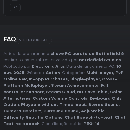
1
▲
FAQ
9 PERGUNTAS
Antes de procurar uma
chave PC barata de Battlefield 6
,
confira o essencial. Desenvolvido por
Battlefield Studios
.
Publicado por
Electronic Arts
. Data de lançamento PC:
10
out. 2025
. Géneros:
Action
. Categorias:
Multi-player
,
PvP
,
Online PvP
,
In-App Purchases
,
Single-player
,
Cross-
Platform Multiplayer
,
Steam Achievements
,
Full
controller support
,
Steam Cloud
,
HDR available
,
Color
Alternatives
,
Custom Volume Controls
,
Keyboard Only
Option
,
Playable without Timed Input
,
Stereo Sound
,
Camera Comfort
,
Surround Sound
,
Adjustable
Difficulty
,
Subtitle Options
,
Chat Speech-to-text
,
Chat
Text-to-speech
. Classificação etária:
PEGI 16
.