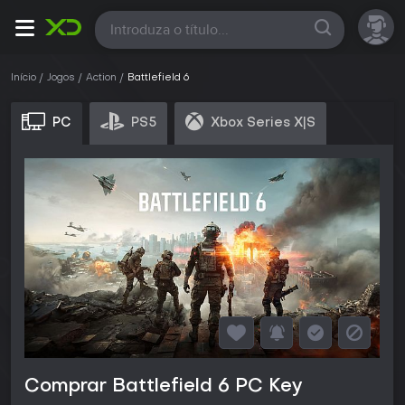
Todas
Início
Jogos
Action
Battlefield 6
PC
PS5
Xbox Series X|S
Comprar Battlefield 6 PC Key