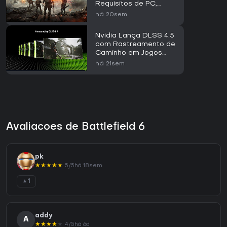
Requisitos de PC,
Preço e RedSec
há 20sem
Nvidia Lança DLSS 4.5
com Rastreamento de
Caminho em Jogos
como 007 First Light e
há 21sem
CONTROL Resonant
Avaliacoes de Battlefield 6
pk
★
★
★
★
★
5/5
há 18sem
1
▲
addy
A
★
★
★
★
★
4/5
há 6d