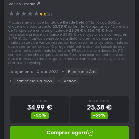
Ver no Steam
★
★
★
★
★
4.5
(2)
Procuras uma chave barata de
Battlefield 6
? Em 6 ago. 2026 a
chave mais barata custa
25,38 €
na Driffle. Comparamos 42 ofertas
de 15 lojas, com uma amplitude de
25,38 €
a
136,40 €
. Nas
keyshops o preço mais baixo é 25,38 €, nas lojas oficiais começa em
34,99 €. Com tantos vendedores a distância entre os extremos é
muitas vezes de várias vezes, por isso escolher a loja pesa mais do
que esperar por saldos. O preço está entre os mais baixos do seu
historial, só esteve mais barato em 4% dos dias com dados. No PC
compras uma chave que ativas na Steam ou noutro cliente, e é aqui
que o mercado é mais largo, com mais de um quarto dos jogos a ter
oferta em keyshop.
Lançamento: 10 out. 2025
Electronic Arts
Battlefield Studios
Action
OFFICIAL
KEYSHOPS
34,99 €
25,38 €
-50%
-63%
Comprar agora