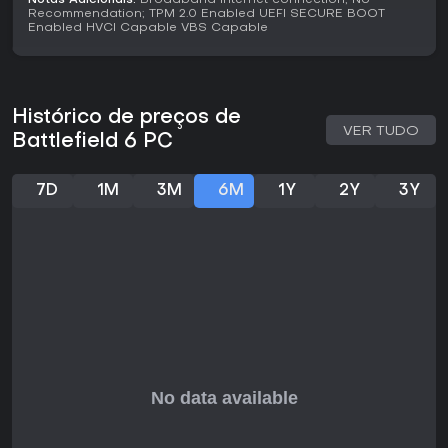
Notas Adicionais:
Broadband Internet connection; No
experimentar, especialmente pelo foco em mecânicas
Recommendation; TPM 2.0 Enabled UEFI SECURE BOOT
refinadas em vez de inovações radicais.
Enabled HVCI Capable VBS Capable
Histórico de preços de
VER TUDO
Battlefield 6 PC
7D
1M
3M
6M
1Y
2Y
3Y