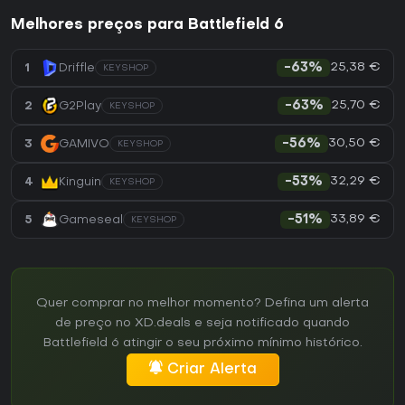
Melhores preços para Battlefield 6
25,38 €
1
Driffle
-63%
KEYSHOP
25,70 €
2
G2Play
-63%
KEYSHOP
30,50 €
3
GAMIVO
-56%
KEYSHOP
32,29 €
4
Kinguin
-53%
KEYSHOP
33,89 €
5
Gameseal
-51%
KEYSHOP
Quer comprar no melhor momento? Defina um alerta
de preço no XD.deals e seja notificado quando
Battlefield 6 atingir o seu próximo mínimo histórico.
Criar Alerta