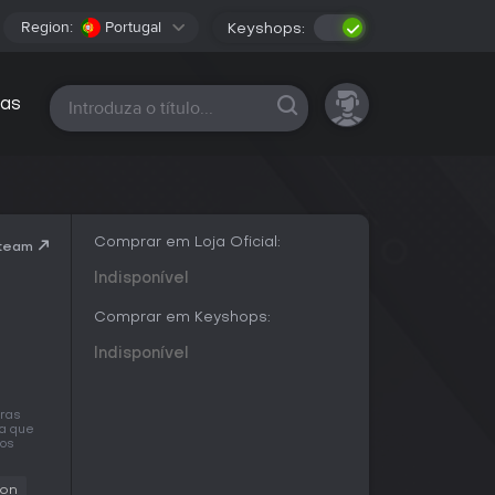
Region:
Portugal
Keyshops:
Todas as plataformas
as
Comprar em Loja Oficial:
Steam
Indisponível
Comprar em Keyshops:
Indisponível
iras
ra que
mos
ion