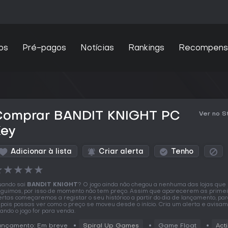
os
Pré-pagos
Notícias
Rankings
Recompens
Comprar BANDIT KNIGHT PC
Ver no 
Key
Adicionar à lista
Criar alerta
Tenho
★
★
★
★
★
ando sai
BANDIT KNIGHT
? O jogo ainda não chegou a nenhuma das lojas que
guimos, por isso de momento não tem preço. Assim que aparecerem as prime
ertas começaremos a registar o seu histórico a partir do dia de lançamento, pa
pois possas ver como o preço se moveu desde o início. Cria um alerta e avisa
ando o jogo for para venda.
ançamento: Em breve
Spiral Up Games
Game Float
Act