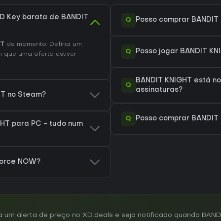
D Key barata de BANDIT
Q
Posso comprar BANDIT
HT
de momento. Defina um
Q
Posso jogar BANDIT KN
 que uma oferta estiver
BANDIT KNIGHT está no
Q
assinaturas?
HT no Steam?
Q
Posso comprar BANDIT
HT para PC - tudo num
Force NOW?
um alerta de preço no XD.deals e seja notificado quando BANDI