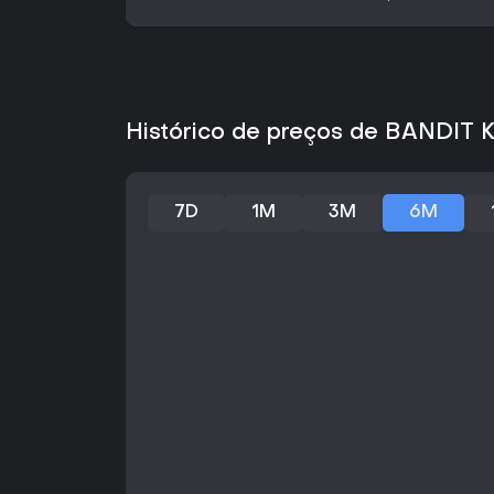
Histórico de preços de BANDIT
7D
1M
3M
6M