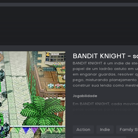
BANDIT KNIGHT - so
BANDIT KNIGHT é um indie de st
papel de um ladrão astuto em u
em enganar guardas, resolver q
pego, misturando planejamento
construir sua lenda como mestr
Jogabilidade
Em BANDIT KNIGHT, cada movime
pelas sombras para escapar da 
invadir locais, roubar itens val
corruptos. Os guardas patrulh
use o ambiente - como esconderi
Action
Indie
Family S
Um erro só leva ao fracasso im
antecedência e se adaptar no 