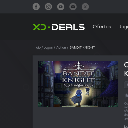
Ofertas
Jog
Início
Jogos
Action
BANDIT KNIGHT
Qu
se
of
de
qu
L