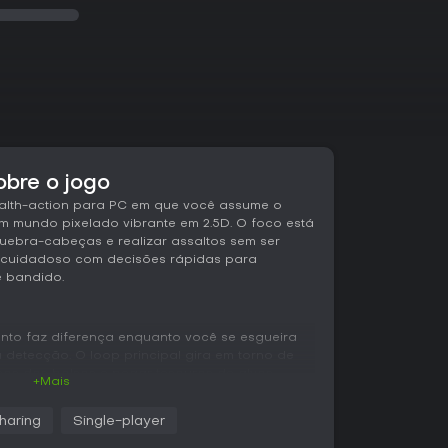
bre o jogo
ealth-action para PC em que você assume o
m mundo pixelado vibrante em 2.5D. O foco está
uebra-cabeças e realizar assaltos sem ser
 cuidadoso com decisões rápidas para
e bandido.
nto faz diferença enquanto você se esgueira
detecção. O loop principal gira em torno de
iosos dos bolsos e pegar tesouros de alvos
+Mais
am com atenção aguçada, exigindo que você
jos ou distrações - para permanecer invisível.
haring
Single-player
ediato, forçando você a planejar com
calor do momento.