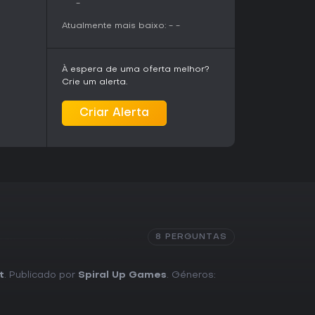
-
e potencial com base no demo e feedback de
bra-cabeças, interação ambiental e desafios
Atualmente mais baixo:
-
-
e sessões tensas e cheias de decisões.
s mecânicas na prática, perfeito se você quer
À espera de uma oferta melhor?
 sem compromisso. Com impressões iniciais
Crie um alerta.
ertido e controles excelentes, é ideal para
 aventuras de ladrão, ainda mais no pacote
ogos onde superar inimigos pela inteligência é
Criar Alerta
uma ótima pedida no lançamento completo.
8 PERGUNTAS
t
. Publicado por
Spiral Up Games
. Géneros: