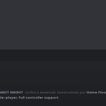
BANDIT KNIGHT demonstra grand
playtests. A combinação de que
personalizáveis atrai quem curt
Um demo grátis permite testar a
conhecer o sistema de assaltos
positivas elogiando o núcleo div
quem busca uma visão fresca de
de pixel art. Se você gosta de j
recompensador, esse pode ser 
ANDIT KNIGHT
, confira o essencial. Desenvolvido por
Game Floa
gle-player
,
Full controller support
.