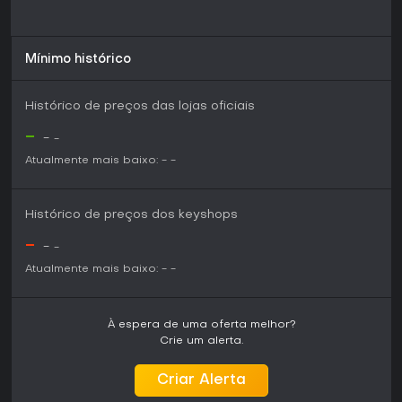
A demo oferece uma ótima introdução a essas mecânicas,
ideal para quem quer conhecer o gênero. Se você gosta de
jogos que premiam experimentação e planejamento de
Mínimo histórico
longo prazo em um cenário de fantasia sombria, esse título
tem grande potencial, especialmente com o
desenvolvimento rumo ao lançamento completo.
Histórico de preços das lojas oficiais
-
-
-
Atualmente mais baixo:
-
-
Histórico de preços dos keyshops
-
-
-
Atualmente mais baixo:
-
-
À espera de uma oferta melhor?
Crie um alerta.
Criar Alerta