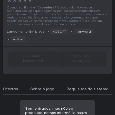
★
★
★
★
★
Quando sai
Band of Crusaders
? O jogo ainda não chegou a
nenhuma das lojas que seguimos, por isso de momento não tem
preço. Assim que aparecerem as primeiras ofertas começaremos a
registar o seu histórico a partir do dia de lançamento, para que
depois possas ver como o preço se moveu desde o início. Cria um
alerta e avisamos quando o jogo for para venda.
Lançamento: Em breve
NCSOFT
Ironward
Action
OFFICIAL
KEYSHOPS
Indisponível
Indisponível
Ofertas
Sobre o jogo
Requisitos do sistema
Sem entradas, mas não se
preocupe, iremos informá-lo assim