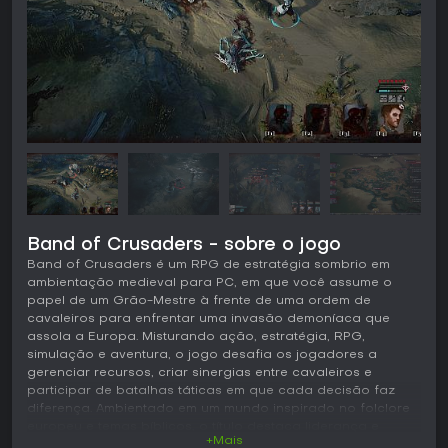
Band of Crusaders - sobre o jogo
Band of Crusaders é um RPG de estratégia sombrio em
ambientação medieval para PC, em que você assume o
papel de um Grão-Mestre à frente de uma ordem de
cavaleiros para enfrentar uma invasão demoníaca que
assola a Europa. Misturando ação, estratégia, RPG,
simulação e aventura, o jogo desafia os jogadores a
gerenciar recursos, criar sinergias entre cavaleiros e
participar de batalhas táticas em que cada decisão faz
diferença. Ambientado em um mundo inspirado no folclore
europeu e temas bíblicos, o título destaca liderança e
+Mais
sobrevivência em um cenário marcado por heresias e