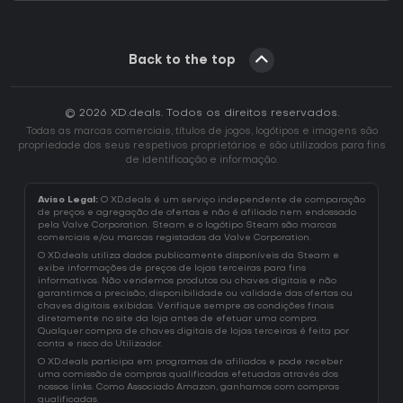
Back to the top
© 2026 XD.deals. Todos os direitos reservados.
Todas as marcas comerciais, títulos de jogos, logótipos e imagens são
propriedade dos seus respetivos proprietários e são utilizados para fins
de identificação e informação.
Aviso Legal:
O XD.deals é um serviço independente de comparação
de preços e agregação de ofertas e não é afiliado nem endossado
pela Valve Corporation. Steam e o logótipo Steam são marcas
comerciais e/ou marcas registadas da Valve Corporation.
O XD.deals utiliza dados publicamente disponíveis da Steam e
exibe informações de preços de lojas terceiras para fins
informativos. Não vendemos produtos ou chaves digitais e não
garantimos a precisão, disponibilidade ou validade das ofertas ou
chaves digitais exibidas. Verifique sempre as condições finais
diretamente no site da loja antes de efetuar uma compra.
Qualquer compra de chaves digitais de lojas terceiras é feita por
conta e risco do Utilizador.
O XD.deals participa em programas de afiliados e pode receber
uma comissão de compras qualificadas efetuadas através dos
nossos links. Como Associado Amazon, ganhamos com compras
qualificadas.