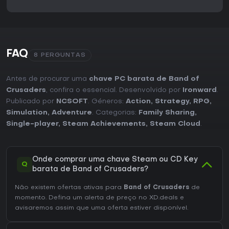
FAQ
8 PERGUNTAS
Antes de procurar uma
chave PC barata de Band of
Crusaders
, confira o essencial. Desenvolvido por
Ironward
.
Publicado por
NCSOFT
. Géneros:
Action
,
Strategy
,
RPG
,
Simulation
,
Adventure
. Categorias:
Family Sharing
,
Single-player
,
Steam Achievements
,
Steam Cloud
.
Onde comprar uma chave Steam ou CD Key
Q
barata de Band of Crusaders?
Não existem ofertas ativas para
Band of Crusaders
de
momento. Defina um alerta de preço no XD.deals e
avisaremos assim que uma oferta estiver disponível.