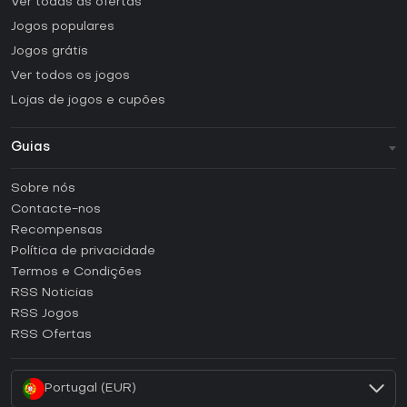
Ver todas as ofertas
Jogos populares
Jogos grátis
Ver todos os jogos
Lojas de jogos e cupões
Guias
FAQ
Sobre nós
Guias e tutoriais
Contacte-nos
Como ativar uma CD Key Steam?
Recompensas
Como ativar uma CD Key Epic Games?
Política de privacidade
Termos e Condições
Como ativar uma CD Key GOG?
RSS Noticias
Como ativar uma CD Key Ubisoft Connect?
RSS Jogos
Como ativar uma CD Key EA App?
RSS Ofertas
Como ativar uma CD Key Battle.net?
Portugal (EUR)