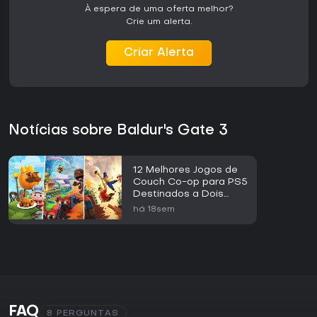
À espera de uma oferta melhor?
Crie um alerta.
Criar Alerta
Notícias sobre Baldur's Gate 3
12 Melhores Jogos de
Couch Co-op para PS5
Destinados a Dois
Jogadores
há 18sem
FAQ
8 PERGUNTAS