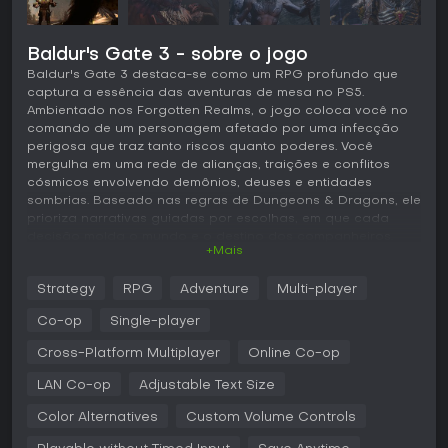
Baldur's Gate 3 - sobre o jogo
Baldur's Gate 3 destaca-se como um RPG profundo que
captura a essência das aventuras de mesa no PS5.
Ambientado nos Forgotten Realms, o jogo coloca você no
comando de um personagem afetado por uma infecção
perigosa que traz tanto riscos quanto poderes. Você
mergulha em uma rede de alianças, traições e conflitos
cósmicos envolvendo demônios, deuses e entidades
sombrias. Baseado nas regras de Dungeons & Dragons, ele
prioriza narrativas guiadas por escolhas, em que cada
decisão molda o mundo e o destino dos companheiros.
+Mais
Jogabilidade
Strategy
RPG
Adventure
Multi-player
Em Baldur's Gate 3, o gameplay gira em torno de combates
por turnos inspirados nas mecânicas de D&D 5th edition.
Co-op
Single-player
Escolha entre raças como humanos, elfos ou tieflings, e
classes como fighters, wizards ou rogues, cada uma com
Cross-Platform Multiplayer
Online Co-op
habilidades e feitiços únicos. A exploração é essencial, com
LAN Co-op
Adjustable Text Size
opções para escalar, pular, furtar ou empurrar objetos e
inimigos em um ambiente reativo. A corrupção interna do
Color Alternatives
Custom Volume Controls
personagem evolui, liberando novos poderes, mas com o
risco de transformá-lo em um monstro. Os combates exigem