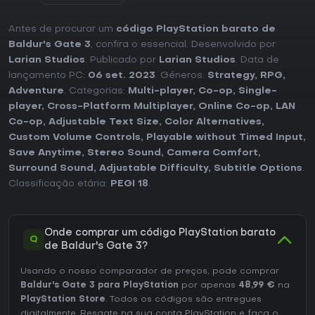
Antes de procurar um
código PlayStation barato de
Baldur's Gate 3
, confira o essencial. Desenvolvido por
Larian Studios
. Publicado por
Larian Studios
. Data de
lançamento PC:
06 set. 2023
. Géneros:
Strategy
,
RPG
,
Adventure
. Categorias:
Multi-player
,
Co-op
,
Single-
player
,
Cross-Platform Multiplayer
,
Online Co-op
,
LAN
Co-op
,
Adjustable Text Size
,
Color Alternatives
,
Custom Volume Controls
,
Playable without Timed Input
,
Save Anytime
,
Stereo Sound
,
Camera Comfort
,
Surround Sound
,
Adjustable Difficulty
,
Subtitle Options
.
Classificação etária:
PEGI 18
.
Onde comprar um código PlayStation barato
Q
de Baldur's Gate 3?
Usando o nosso comparador de preços, pode comprar
Baldur's Gate 3 para PlayStation
por apenas
48,99 €
na
PlayStation Store
. Todos os códigos são entregues
digitalmente. Resgate na sua conta PlayStation e faça o