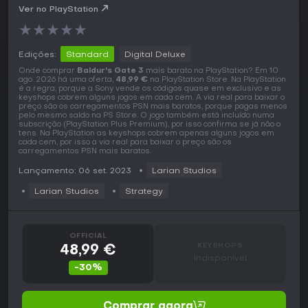
Ver no PlayStation
★
★
★
★
★
Edições:
Standard
Digital Deluxe
Onde comprar
Baldur's Gate 3
mais barato na PlayStation? Em 10
ago. 2026 há uma oferta,
48,99 €
na PlayStation Store. Na PlayStation
é a regra, porque a Sony vende os códigos quase em exclusivo e as
keyshops cobrem alguns jogos em cada cem. A via real para baixar o
preço são os carregamentos PSN mais baratos, porque pagas menos
pelo mesmo saldo na PS Store. O jogo também está incluído numa
subscrição (PlayStation Plus Premium), por isso confirma se já não o
tens. Na PlayStation as keyshops cobrem apenas alguns jogos em
cada cem, por isso a via real para baixar o preço são os
carregamentos PSN mais baratos.
Lançamento: 06 set. 2023
Larian Studios
Larian Studios
Strategy
OFFICIAL
KEYSHOPS
48,99 €
Indisponível
-30%
Comprar agora