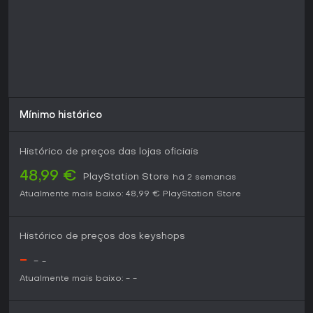
liberdade nas decisões, esse RPG oferece valor duradouro.
Novos jogadores em 2026 frequentemente destacam sua
profundidade, tornando-o uma ótima opção para
experiências single-player ou co-op completas, embora a
complexidade de menus e controles possa intimidar no
início.
Mínimo histórico
Histórico de preços das lojas oficiais
48,99 €
PlayStation Store
há 2 semanas
Atualmente mais baixo:
48,99 €
PlayStation Store
Histórico de preços dos keyshops
-
-
-
Atualmente mais baixo:
-
-