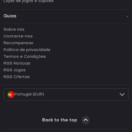
Lojas de jogos e cupões
Guias
FAQ
Sobre nós
Guias e tutoriais
Contacte-nos
Como ativar uma CD Key Steam?
Recompensas
Como ativar uma CD Key Epic Games?
Política de privacidade
Termos e Condições
Como ativar uma CD Key GOG?
RSS Noticias
Como ativar uma CD Key Ubisoft Connect?
RSS Jogos
Como ativar uma CD Key EA App?
RSS Ofertas
Como ativar uma CD Key Battle.net?
Portugal (EUR)
Back to the top