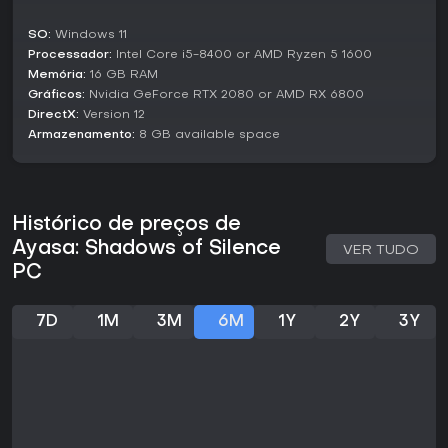
elogios pelo arte única e storytelling emocional, apesar de
críticas a bugs e problemas de controle que tornam
SO:
Windows 11
sessões frustrantes. Atualizações contínuas demonstram o
Processador:
Intel Core i5-8400 or AMD Ryzen 5 1600
compromisso dos desenvolvedores com correções,
Memória:
16 GB RAM
aprimorando a experiência ao longo do tempo. Se você
Gráficos:
Nvidia GeForce RTX 2080 or AMD RX 6800
procura uma aventura single-player reflexiva sobre
DirectX:
Version 12
moralidade em um cenário de dark fantasy, vale considerar
Armazenamento:
8 GB available space
essa jornada cativante - ainda que imperfeita - pela
originalidade.
Histórico de preços de
Ayasa: Shadows of Silence
VER TUDO
PC
7D
1M
3M
6M
1Y
2Y
3Y