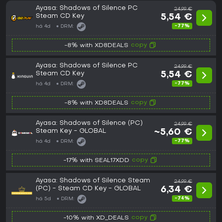
Ayasa: Shadows of Silence PC
24,99 €
Steam CD Key
5,54 €
-77%
há 4d
DRM:
copy
-8% with XD8DEALS
Ayasa: Shadows of Silence PC
24,99 €
Steam CD Key
5,54 €
-77%
há 4d
DRM:
copy
-8% with XD8DEALS
Ayasa: Shadows of Silence (PC)
24,99 €
Steam Key - GLOBAL
~5,60 €
-77%
há 4d
DRM:
copy
-17% with SEAL17XDD
Ayasa: Shadows of Silence Steam
24,99 €
(PC) - Steam CD Key - GLOBAL
6,34 €
-74%
há 5d
DRM:
copy
-10% with XD_DEALS