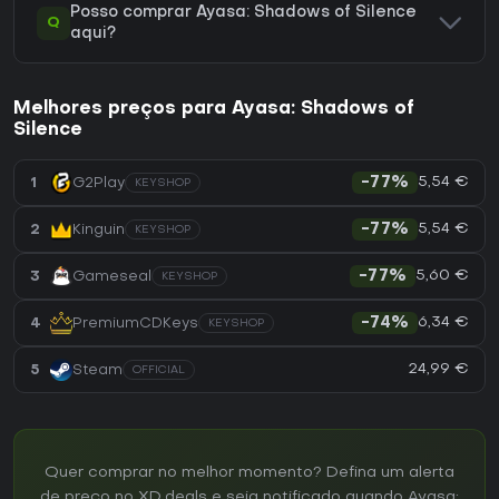
Posso comprar Ayasa: Shadows of Silence
Q
aqui?
Melhores preços para Ayasa: Shadows of
Silence
5,54 €
1
G2Play
-77%
KEYSHOP
5,54 €
2
Kinguin
-77%
KEYSHOP
5,60 €
3
Gameseal
-77%
KEYSHOP
6,34 €
4
PremiumCDKeys
-74%
KEYSHOP
24,99 €
5
Steam
OFFICIAL
Quer comprar no melhor momento? Defina um alerta
de preço no XD.deals e seja notificado quando Ayasa: