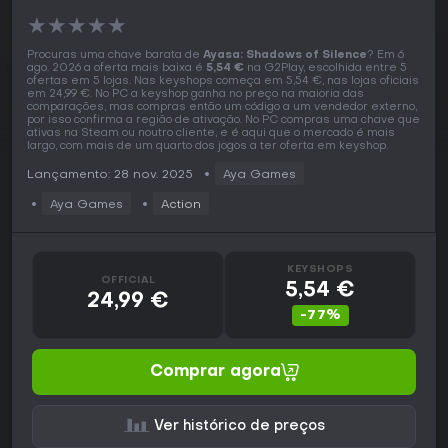
★
★
★
★
★
Procuras uma chave barata de
Ayasa: Shadows of Silence
? Em 6
ago. 2026 a oferta mais baixa é
5,54 €
na G2Play, escolhida entre 5
ofertas em 5 lojas. Nas keyshops começa em 5,54 €, nas lojas oficiais
em 24,99 €. No PC a keyshop ganha no preço na maioria das
comparações, mas compras então um código a um vendedor externo,
por isso confirma a região de ativação. No PC compras uma chave que
ativas na Steam ou noutro cliente, e é aqui que o mercado é mais
largo, com mais de um quarto dos jogos a ter oferta em keyshop.
Lançamento: 28 nov. 2025
Aya Games
Aya Games
Action
KEYSHOPS
OFFICIAL
5,54 €
24,99 €
-77%
Comprar agora
Ver histórico de preços