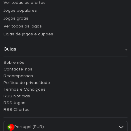
Ver todas as ofertas
Jogos populares
Jogos grátis
Ver todos os jogos
Lojas de jogos e cupões
Guias
FAQ
Sobre nós
Guias e tutoriais
Contacte-nos
Como ativar uma CD Key Steam?
Recompensas
Como ativar uma CD Key Epic Games?
Política de privacidade
Termos e Condições
Como ativar uma CD Key GOG?
RSS Noticias
Como ativar uma CD Key Ubisoft Connect?
RSS Jogos
Como ativar uma CD Key EA App?
RSS Ofertas
Como ativar uma CD Key Battle.net?
Portugal (EUR)