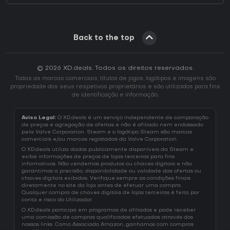
Back to the top
© 2026 XD.deals. Todos os direitos reservados.
Todas as marcas comerciais, títulos de jogos, logótipos e imagens são
propriedade dos seus respetivos proprietários e são utilizados para fins
de identificação e informação.
Aviso Legal:
O XD.deals é um serviço independente de comparação
de preços e agregação de ofertas e não é afiliado nem endossado
pela Valve Corporation. Steam e o logótipo Steam são marcas
comerciais e/ou marcas registadas da Valve Corporation.
O XD.deals utiliza dados publicamente disponíveis da Steam e
exibe informações de preços de lojas terceiras para fins
informativos. Não vendemos produtos ou chaves digitais e não
garantimos a precisão, disponibilidade ou validade das ofertas ou
chaves digitais exibidas. Verifique sempre as condições finais
diretamente no site da loja antes de efetuar uma compra.
Qualquer compra de chaves digitais de lojas terceiras é feita por
conta e risco do Utilizador.
O XD.deals participa em programas de afiliados e pode receber
uma comissão de compras qualificadas efetuadas através dos
nossos links. Como Associado Amazon, ganhamos com compras