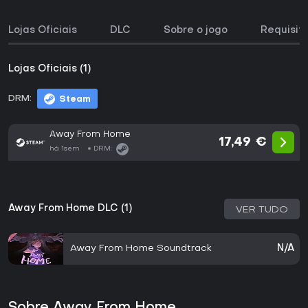
Lojas Oficiais
DLC
Sobre o jogo
Requisit
Lojas Oficiais (1)
DRM:
Steam
Away From Home
17,49 €
há 1sem
DRM:
Away From Home DLC (1)
VER TUDO
Away From Home Soundtrack
N/A