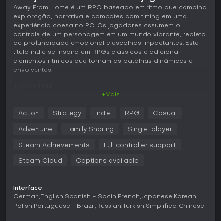
Away From Home é um RPG baseado em ritmo que combina
exploração, narrativa e combates com timing em uma
experiência coesa no PC. Os jogadores assumem o
controle de um personagem em um mundo vibrante, repleto
de profundidade emocional e escolhas impactantes. Este
título indie se inspira em RPGs clássicos e adiciona
elementos rítmicos que tornam as batalhas dinâmicas e
envolventes.
Jogabilidade
+Mais
Em Away From Home, a jogabilidade central gira em torno
da exploração de um overworld ao estilo de Earthbound,
Action
Strategy
Indie
RPG
Casual
onde você anda pelo mapa, interage com personagens e
descobre elementos da história. Você controla Abby, ao
Adventure
Family Sharing
Single-player
lado do irmão Michael, percorrendo diversos cenários e
tomando decisões que alteram a narrativa e o estado do
Steam Achievements
Full controller support
mundo. Os combates mudam para uma visão em terceira
Steam Cloud
Captions available
pessoa com comandos baseados em ritmo, usando botões
para ataques, habilidades especiais, itens e bloqueio.
Sincronizar ações com o beat das setas acumula pontos
de ação para golpes poderosos, equilibrando habilidade
Interface:
German
English
Spanish - Spain
French
Japanese
Korean
rítmica com escolhas estratégicas, como neutralizar efeitos
inimigos como veneno com itens.
Polish
Portuguese - Brazil
Russian
Turkish
Simplified Chinese