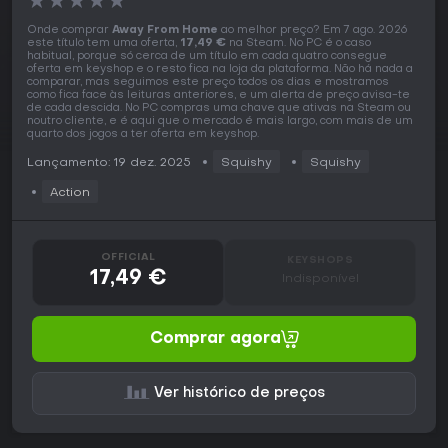
★
★
★
★
★
Onde comprar
Away From Home
ao melhor preço? Em 7 ago. 2026
este título tem uma oferta,
17,49 €
na Steam. No PC é o caso
habitual, porque só cerca de um título em cada quatro consegue
oferta em keyshop e o resto fica na loja da plataforma. Não há nada a
comparar, mas seguimos este preço todos os dias e mostramos
como fica face às leituras anteriores, e um alerta de preço avisa-te
de cada descida. No PC compras uma chave que ativas na Steam ou
noutro cliente, e é aqui que o mercado é mais largo, com mais de um
quarto dos jogos a ter oferta em keyshop.
Lançamento: 19 dez. 2025
Squishy
Squishy
Action
OFFICIAL
KEYSHOPS
17,49 €
Indisponível
Comprar agora
Ver histórico de preços