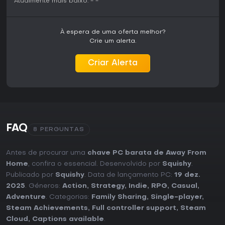
Atualmente mais baixo:
-
-
À espera de uma oferta melhor?
Crie um alerta.
Criar Alerta
FAQ
8 PERGUNTAS
Antes de procurar uma
chave PC barata de Away From
Home
, confira o essencial. Desenvolvido por
Squishy
.
Publicado por
Squishy
. Data de lançamento PC:
19 dez.
2025
. Géneros:
Action
,
Strategy
,
Indie
,
RPG
,
Casual
,
Adventure
. Categorias:
Family Sharing
,
Single-player
,
Steam Achievements
,
Full controller support
,
Steam
Cloud
,
Captions available
.