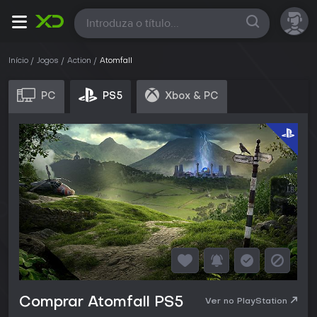
Todas
Início
Jogos
Action
Atomfall
PC
PS5
Xbox & PC
Comprar Atomfall PS5
Ver no PlayStation