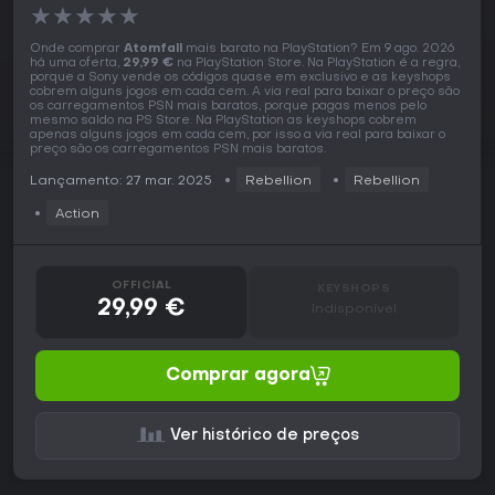
★
★
★
★
★
Onde comprar
Atomfall
mais barato na PlayStation? Em 9 ago. 2026
há uma oferta,
29,99 €
na PlayStation Store. Na PlayStation é a regra,
porque a Sony vende os códigos quase em exclusivo e as keyshops
cobrem alguns jogos em cada cem. A via real para baixar o preço são
os carregamentos PSN mais baratos, porque pagas menos pelo
mesmo saldo na PS Store. Na PlayStation as keyshops cobrem
apenas alguns jogos em cada cem, por isso a via real para baixar o
preço são os carregamentos PSN mais baratos.
Lançamento: 27 mar. 2025
Rebellion
Rebellion
Action
OFFICIAL
KEYSHOPS
29,99 €
Indisponível
Comprar agora
Ver histórico de preços