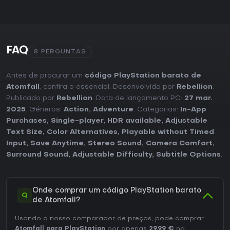
FAQ
8 PERGUNTAS
Antes de procurar um
código PlayStation barato de
Atomfall
, confira o essencial. Desenvolvido por
Rebellion
.
Publicado por
Rebellion
. Data de lançamento PC:
27 mar.
2025
. Géneros:
Action
,
Adventure
. Categorias:
In-App
Purchases
,
Single-player
,
HDR available
,
Adjustable
Text Size
,
Color Alternatives
,
Playable without Timed
Input
,
Save Anytime
,
Stereo Sound
,
Camera Comfort
,
Surround Sound
,
Adjustable Difficulty
,
Subtitle Options
.
Onde comprar um código PlayStation barato
Q
de Atomfall?
Usando o nosso comparador de preços, pode comprar
Atomfall para PlayStation
por apenas
29,99 €
na