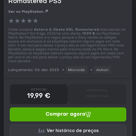
Romastered PS5
Ver no PlayStation
★
★
★
★
★
Onde comprar
Asterix & Obelix XXL: Romastered
mais barato na
PlayStation? Em 9 ago. 2026 há uma oferta,
19,99 €
na PlayStation
Store. Na PlayStation é a regra, porque a Sony vende os códigos
quase em exclusivo e as keyshops cobrem alguns jogos em cada
cem. A via real para baixar o preço são os carregamentos PSN mais
baratos, porque pagas menos pelo mesmo saldo na PS Store. Na
PlayStation as keyshops cobrem apenas alguns jogos em cada cem,
por isso a via real para baixar o preço são os carregamentos PSN
mais baratos.
Lançamento: 06 abr. 2023
Microids
Action
OFFICIAL
KEYSHOPS
19,99 €
Indisponível
Comprar agora
Ver histórico de preços