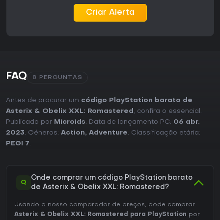
gosta do original de 2003 ou busca uma experiência linear
Criar Alerta
e curta, sem sistemas complexos. Novos jogadores podem
achar a mecânica básica, mas o carisma dos personagens
e a variedade de modos mantêm as sessões divertidas por
várias horas.
FAQ
8 PERGUNTAS
Antes de procurar um
código PlayStation barato de
Asterix & Obelix XXL: Romastered
, confira o essencial.
Publicado por
Microids
. Data de lançamento PC:
06 abr.
2023
. Géneros:
Action
,
Adventure
. Classificação etária:
PEGI 7
.
Onde comprar um código PlayStation barato
Q
de Asterix & Obelix XXL: Romastered?
Usando o nosso comparador de preços, pode comprar
Asterix & Obelix XXL: Romastered para PlayStation
por