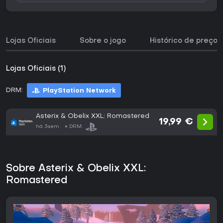
Lojas Oficiais
Sobre o jogo
Histórico de preços
Lojas Oficiais (1)
DRM:
PlayStation Network
Asterix & Obelix XXL: Romastered
19,99 €
há 3sem
DRM:
Sobre Asterix & Obelix XXL:
Romastered