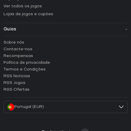
Ver todos os jogos
Lojas de jogos e cupões
Guias
FAQ
Sobre nós
Guias e tutoriais
Contacte-nos
Como ativar uma CD Key Steam?
Recompensas
Como ativar uma CD Key Epic Games?
Política de privacidade
Termos e Condições
Como ativar uma CD Key GOG?
RSS Noticias
Como ativar uma CD Key Ubisoft Connect?
RSS Jogos
Como ativar uma CD Key EA App?
RSS Ofertas
Como ativar uma CD Key Battle.net?
Portugal (EUR)