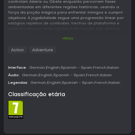
controlam Asterix ou Obelix enquanto percorrem fases
ambientadas em diferentes regiões históricas, usando a
força da poção mágica para enfrentar inimigos e cumprir
objetivos. A jogabilidade segue uma progressão linear por
estágios repletos de combates, trechos de plataforma e
quebra-cabeças leves ligados à libertação dos aldeões
capturados.
+Mais
Jogabilidade
Action
Adventure
O jogo mantém uma estrutura single-player direta, com os
heróis viajando por regiões como Gália, Normandia, Grécia,
Helvécia, Egito e Roma. É possível alternar entre Asterix e
Interface:
German
English
Spanish - Spain
French
Italian
Obelix a qualquer momento, aproveitando as habilidades
de cada um em combates e na exploração. O combate
Áudio:
German
English
Spanish - Spain
French
Italian
combina ataques básicos, golpes especiais alimentados
Legendas:
German
English
Spanish - Spain
French
Italian
pela poção mágica e interações com objetos do cenário
para derrotar grupos de adversários. As seções de
Classificação etária
plataforma exigem saltos entre plataformas, uso de
ataques giratórios para abrir caminho e desvio de
obstáculos que impedem o avanço.
Os inimigos principais são os soldados romanos, além de
piratas e vikings que aparecem em fases específicas. Cada
região traz desafios próprios, de arenas lotadas em Roma
a áreas mais abertas no Egito. A versão remasterizada