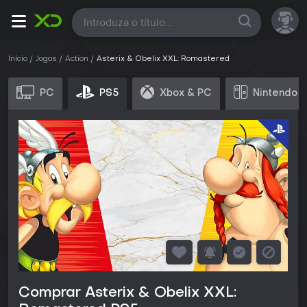
Todas
Início
Jogos
Action
Asterix & Obelix XXL: Romastered
PC
PS5
Xbox & PC
Nintendo 
Comprar Asterix & Obelix XXL: