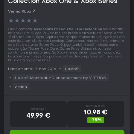
Collection Xbox One & Xbox Series
Ver no Xbox
★
★
★
★
★
Onde comprar
Assassin's Creed The Ezio Collection
mais barato
na Xbox? Em 10 ago. 2026 o melhor preço é
10,98 €
na Eneba, entre
15 ofertas em 12 lojas. Aqui é raro, porque menos de um jogo Xbox em
cada dez tem oferta em keyshop. Compensa, mas confirma primeiro
se o título está no Game Pass. O jogo também está incluído numa
subscrição (Game Pass Core, Game Pass Ultimate), por isso
confirma se já não o tens. Na Xbox menos de um jogo em cada dez
tem oferta em keyshop, por isso antes de comprares confirma se o
título está no Game Pass.
Lançamento: 15 nov. 2016
Ubisoft
Ubisoft Montreal. HD enhancement by VIRTUOS.
Action
KEYSHOPS
OFFICIAL
10,98 €
49,99 €
-78%