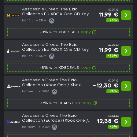
Assassin's Creed: The Ezio
49,99 €
Collection EU XBOX One CD Key
11,99 €
-76%
há 15h
DRM:
copy
-8% with XD8DEALS
Assassin's Creed: The Ezio
49,99 €
Collection EU XBOX One CD Key
11,99 €
-76%
há 15h
DRM:
copy
-8% with XD8DEALS
Assassin's Creed The Ezio
49,99 €
Collection (Xbox One / Xbox
~12,30 €
Series X|S) Xbox Live Key - EU
-75%
há 1sem
DRM:
copy
-17% with SEAL17XDD
Assassin's Creed The Ezio
13,14 €
Collection (Europe) (Xbox One /
12,35 €
Xbox Series X|S) - Xbox Live -
-6%
há 1sem
DRM:
Digital Key