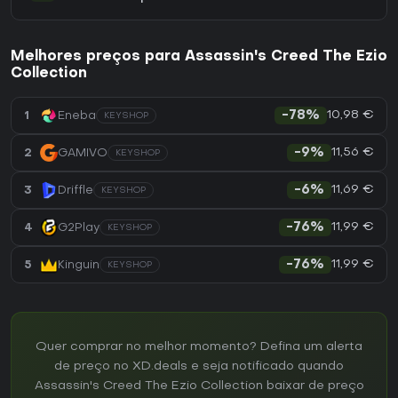
Melhores preços para Assassin's Creed The Ezio
Collection
10,98 €
1
Eneba
-78%
KEYSHOP
11,56 €
2
GAMIVO
-9%
KEYSHOP
11,69 €
3
Driffle
-6%
KEYSHOP
11,99 €
4
G2Play
-76%
KEYSHOP
11,99 €
5
Kinguin
-76%
KEYSHOP
Quer comprar no melhor momento? Defina um alerta
de preço no XD.deals e seja notificado quando
Assassin's Creed The Ezio Collection baixar de preço