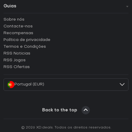
Guias
FAQ
Sobre nós
Guias e tutoriais
Contacte-nos
Como ativar uma CD Key Steam?
Recompensas
Como ativar uma CD Key Epic Games?
Política de privacidade
Termos e Condições
Como ativar uma CD Key GOG?
RSS Noticias
Como ativar uma CD Key Ubisoft Connect?
RSS Jogos
Como ativar uma CD Key EA App?
RSS Ofertas
Como ativar uma CD Key Battle.net?
Portugal (EUR)
Back to the top
© 2026 XD.deals. Todos os direitos reservados.