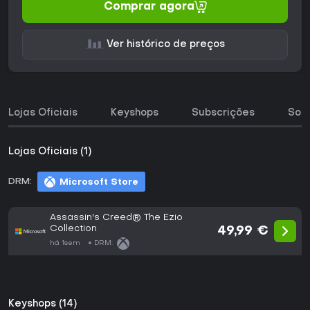
Comprar agora
Ver histórico de preços
Lojas Oficiais
Keyshops
Subscrições
Sobr
Lojas Oficiais (1)
DRM:
Microsoft Store
Assassin's Creed® The Ezio
Collection
49,99 €
há 1sem
DRM:
Keyshops (14)