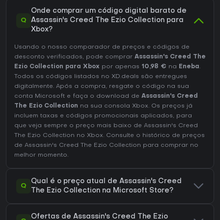
Sem atualizações ou temporadas contínuas, trata-se de um
bundle atemporal, não um título em evolução.
Onde comprar um código digital barato de
Q
Assassin's Creed The Ezio Collection para
Xbox?
Usando o nosso comparador de preços e códigos de
desconto verificados, pode comprar
Assassin's Creed The
Ezio Collection para Xbox
por apenas
10,98 €
na
Eneba
.
Todos os códigos listados no XD.deals são entregues
digitalmente. Após a compra, resgate o código na sua
conta Microsoft e faça o download de
Assassin's Creed
The Ezio Collection
na sua consola Xbox. Os preços já
incluem taxas e códigos promocionais aplicados, para
que veja sempre o preço mais baixo de Assassin's Creed
The Ezio Collection no
Xbox
. Consulte o
histórico de preços
de Assassin's Creed The Ezio Collection
para comprar no
melhor momento.
Qual é o preço atual de Assassin's Creed
Q
The Ezio Collection na Microsoft Store?
Ofertas de Assassin's Creed The Ezio