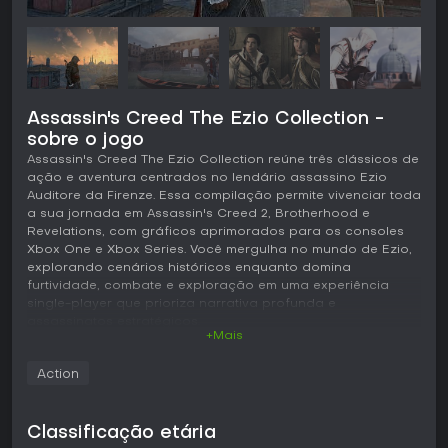
Assassin's Creed The Ezio Collection -
sobre o jogo
Assassin's Creed The Ezio Collection reúne três clássicos de
ação e aventura centrados no lendário assassino Ezio
Auditore da Firenze. Essa compilação permite vivenciar toda
a sua jornada em Assassin's Creed 2, Brotherhood e
Revelations, com gráficos aprimorados para os consoles
Xbox One e Xbox Series. Você mergulha no mundo de Ezio,
explorando cenários históricos enquanto domina
furtividade, combate e exploração em uma experiência
single-player que prioriza narrativa profunda e
assassinatos estratégicos.
+Mais
Jogabilidade
Action
O ciclo principal gira em torno de exploração em terceira
pessoa por mundos abertos, controlando Ezio enquanto
ele escala edifícios, salta entre telhados e se mistura à
Classificação etária
multidão para escapar da detecção. O combate combina