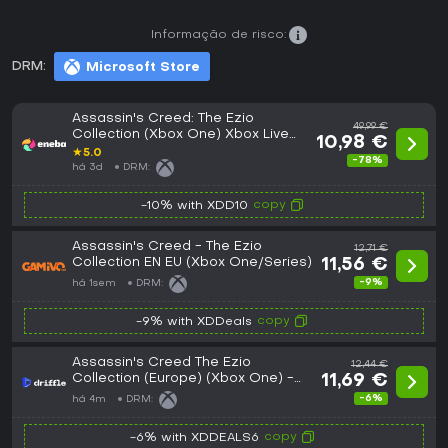
Informação de risco:
DRM:
Microsoft Store
Assassin's Creed: The Ezio
49,99 €
Collection (Xbox One) Xbox Live
10,98 €
Key EUROPE
★
5.0
-78%
há 3d
DRM:
copy
-10% with XDD10
Assassin's Creed - The Ezio
12,71 €
Collection EN EU (Xbox One/Series)
11,56 €
-9%
há 1sem
DRM:
copy
-9% with XDDeals
Assassin's Creed The Ezio
12,44 €
Collection (Europe) (Xbox One) -
11,69 €
Xbox Live - Digital Key
-6%
há 4m
DRM:
copy
-6% with XDDEALS6