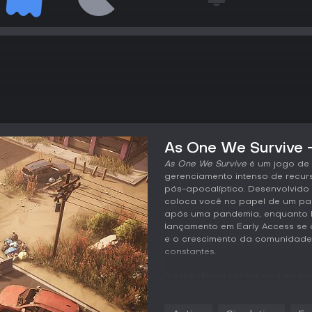
As One We Survive -
As One We Survive
é um jogo de
gerenciamento intenso de recu
pós-apocalíptico. Desenvolvido 
coloca você no papel de um pai
após uma pandemia, enquanto b
lançamento em Early Access se 
e o crescimento da comunidade
constantes.
A experiência central gira em to
e a dinâmica do grupo, com cad
Baseado em detalhes confirmado