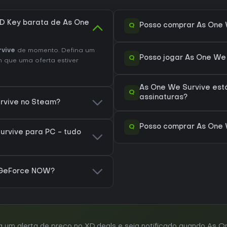
D Key barata de As One
Q
Posso comprar As One 
vive
de momento. Defina um
Q
Posso jogar As One We
 que uma oferta estiver
As One We Survive est
Q
assinaturas?
urvive no Steam?
Q
Posso comprar As One 
rvive para PC - tudo
 GeForce NOW?
um alerta de preço no XD.deals e seja notificado quando As O