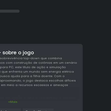
 sobre o jogo
 sobrevivência top-down que combina
rsos com construção de colônias em um cenário
para PC, este título de ação e simulação
 que enfrenta um mundo sem energia elétrica
usca ajuda para a filha doente. Com o
aproximando, o jogo destaca escolhas difíceis
 em meio a recursos escassos e ameaças
rno do equilíbrio entre a sobrevivência pessoal
+Mais
a decisão afetando o destino de todos.
s, ele dispensa a regeneração tradicional de