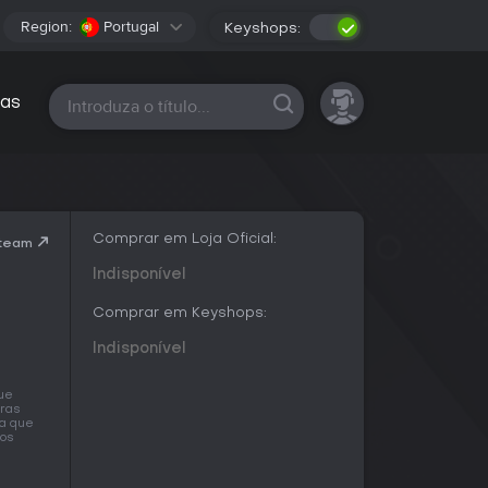
Region:
Portugal
Keyshops:
Todas as plataformas
as
Comprar em Loja Oficial:
Steam
Indisponível
Comprar em Keyshops:
Indisponível
que
iras
ra que
mos