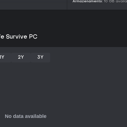
Armazenamento:
10 GB avail
As One We Survive
traz dois modo
modo história oferece uma exp
pai para salvar a filha por mei
da trama com sobreviventes rec
O modo sobrevivência adota u
onde você testa suas habilida
We Survive PC
prioriza a rejogabilidade, perm
gerenciamento de recursos sem a
Comunidade e Atualizações
1Y
2Y
3Y
Construir uma comunidade vai 
de ameaças externas e gerencia
seguro que evolui com o tempo.
como a Base Building Update, i
construção de instalações, co
canais sociais.
O jogo está em pré-Early Acces
desenvolvedores seguem refinan
adicionou novos recursos. Esse 
equilibrar o jogo para o lança
Early Access.
Vale a Pena Jogar?