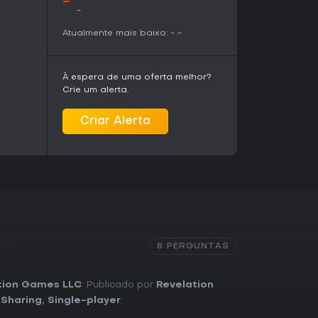
-
-
ncia com gerenciamento de colônias,
As One We
cial com base em demos mostradas em vídeos,
Atualmente mais baixo:
-
-
ra de narrativa pessoal e profundidade
es destacam o combate realista e a escassez de
 para quem prefere planejamento cuidadoso em
À espera de uma oferta melhor?
Crie um alerta.
pletas devido à fase pré-Early Access, o
teresse em construir e gerenciar uma
Criar Alerta
e isso combina com seu estilo, vale
pode ser uma ótima opção no lançamento,
 um toque narrativo no gênero de
8 PERGUNTAS
tion Games LLC
. Publicado por
Revelation
 Sharing
,
Single-player
.