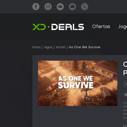
Ofertas
Jog
Início
Jogos
Action
As One We Survive
Qu
se
of
de
qu
L