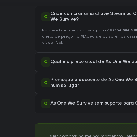
Onde comprar uma chave Steam ou C
Q
We Survive?
Não existem ofertas ativas para
As One We Sur
alerta de preço no XD.deals e avisaremos assim
disponível.
Q
Qual é o preço atual de As One We S
Promoção e desconto de As One We Su
Q
num só lugar
Q
As One We Survive tem suporte para
Quer comprar no melhor momento? Defina 