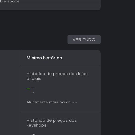
able space
s distintos para diferentes estilos de jogo. O
eriência narrativa, acompanhando a jornada do
o de missões e interações que revelam detalhes
rutados.
ma abordagem sandbox, com desafios abertos
des sozinho ou com um companheiro. Esse modo
VER TUDO
itindo sessões longas de construção de base e
s amarras de uma história linear.
Mínimo histórico
além do recrutamento; você protege os membros
 necessidades internas, criando um refúgio
Histórico de preços das lojas
 Atualizações recentes de desenvolvimento,
oficiais
ntroduziram recursos centrais como a
m base em feedback da comunidade em fóruns e
-
-
-
s, com lançamento previsto para o Q2 2026, e os
Atualmente mais baixo:
-
-
do mecânicas em builds como a 0.1.3, que
processo contínuo visa expandir sistemas e
mento completo, esperado após 1-2 anos de
Histórico de preços dos
keyshops
-