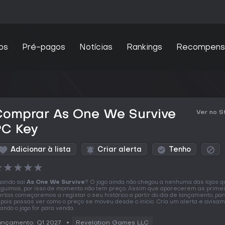
os
Pré-pagos
Notícias
Rankings
Recompens
Comprar As One We Survive
Ver no 
PC Key
Adicionar à lista
Criar alerta
Tenho
★
★
★
★
★
ando sai
As One We Survive
? O jogo ainda não chegou a nenhuma das lojas 
guimos, por isso de momento não tem preço. Assim que aparecerem as prime
ertas começaremos a registar o seu histórico a partir do dia de lançamento, pa
pois possas ver como o preço se moveu desde o início. Cria um alerta e avisa
ando o jogo for para venda.
ançamento: Q1 2027
Revelation Games LLC