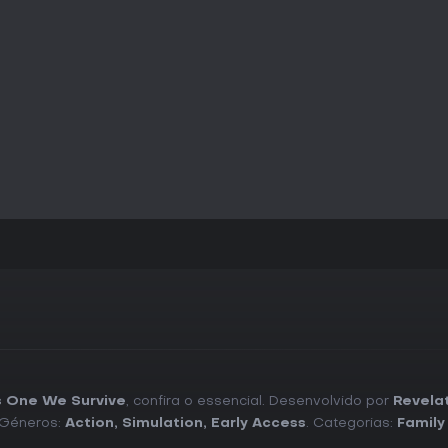
Para fãs de jogos de sobrevivê
Survive
demonstra grande poten
onde jogadores elogiam a mistu
estratégica. Primeiras impressõ
recursos, tornando-o atraente
vez de ação frenética.
Como ainda não há resenhas com
valor do jogo depende do seu in
comunidade pós-apocalíptica. S
acompanhar as atualizações - 
especialmente para quem busca
sobrevivência.
s One We Survive
, confira o essencial. Desenvolvido por
Revela
 Géneros:
Action
,
Simulation
,
Early Access
. Categorias:
Family