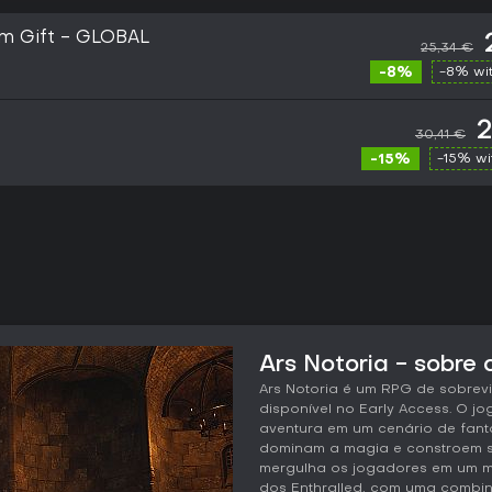
am Gift - GLOBAL
25,34 €
-8%
-8% wi
2
30,41 €
-15%
-15% w
Ars Notoria - sobre 
Ars Notoria é um RPG de sobrev
disponível no Early Access. O j
aventura em um cenário de fant
dominam a magia e constroem se
mergulha os jogadores em um 
dos Enthralled, com uma combi