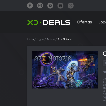
Ofertas
Jog
Início
Jogos
Action
Ars Notoria
C
O
St
di
ch
O 
di
aq
ke