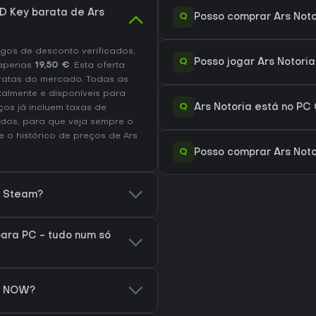
 Key barata de Ars
Q
Posso comprar Ars Not
os de desconto verificados,
Q
Posso jogar Ars Notori
apenas
19,50 €
. Esta oferta
ratas do mercado. Todas as
talmente e disponíveis para
Q
Ars Notoria está no PC
os já incluem taxas de
dos, para que veja sempre o
te o
histórico de preços de Ars
Q
Posso comprar Ars Noto
o Steam?
ara PC - tudo num só
ce NOW?