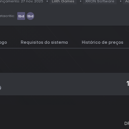
nçamento: 27 nov. 2025
Lilith Games
XRON Software
A
tacritic:
tbd
tbd
jogo
Requisitos do sistema
Histórico de preços
D