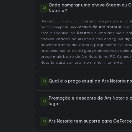
Onde comprar uma chave Steam ou CD
Q
Notoria?
Usando o nosso comparador de preços e códig
pode comprar uma
chave de Ars Notoria
por 
está disponível na
Steam
e é uma das mais ba
chaves listadas no XD.deals são entregues digi
download imediato após o pagamento. Os preç
processamento e códigos promocionais aplica
preço mais baixo de Ars Notoria no
PC
. Consul
Notoria
para comprar no melhor momento.
Q
Qual é o preço atual de Ars Notoria n
Promoção e desconto de Ars Notoria p
Q
lugar
Q
Ars Notoria tem suporte para GeFor