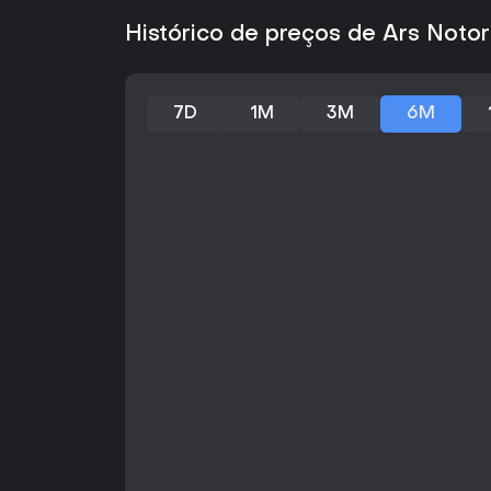
Histórico de preços de Ars Noto
7D
1M
3M
6M