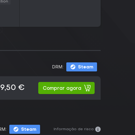
ction
DRM:
Steam
19,50 €
Comprar agora
Informação de risco:
RM:
Steam