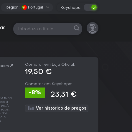
Region:
Portugal
Keyshops:
Todas as plataformas
as
Comprar em Loja Oficial:
Steam
19,50 €
Comprar em Keyshops:
-8%
23,31 €
50 €
na
isso a
res. A
Ver histórico de preços
reços.
% dos
 e é
m