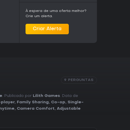
À espera de uma oferta melhor?
Crie um alerta.
Criar Alerta
9 PERGUNTAS
e
. Publicado por
Lilith Games
. Data de
-player
,
Family Sharing
,
Co-op
,
Single-
nytime
,
Camera Comfort
,
Adjustable