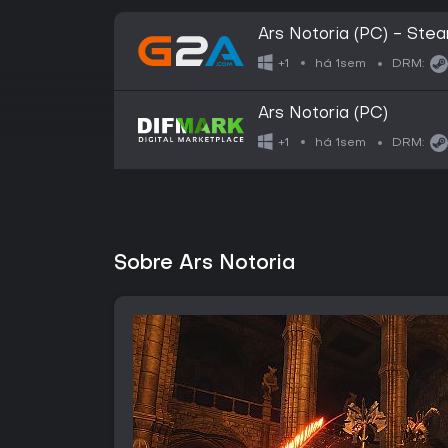
Ars Notoria (PC) - Ste
há 1sem
+1
DRM:
Ars Notoria (PC)
há 1sem
+1
DRM:
Sobre Ars Notoria