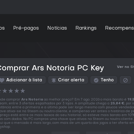
os
Pré-pagos
Notícias
Rankings
Recompens
omprar Ars Notoria PC Key
Ver no 
Adicionar à lista
Criar alerta
Tenho
★
★
★
★
★
nde comprar
Ars Notoria
ao melhor preço? Em 7 ago. 2026 o mais barato é
19,
eam, entre 3 ofertas espalhadas por 3 lojas. A amplitude chega a
25,84 €
, por 
stância entre a primeira e a última pode ser larga mesmo com poucos vendedo
ave ativa-se na Steam ou noutro cliente, e compensa ver antes o histórico de p
preço está entre os mais baixos do seu historial, só esteve mais barato em 10
as com dados. No PC compras uma chave que ativas na Steam ou noutro cliente,
ui que o mercado é mais largo, com mais de um quarto dos jogos a ter oferta e
yshop.