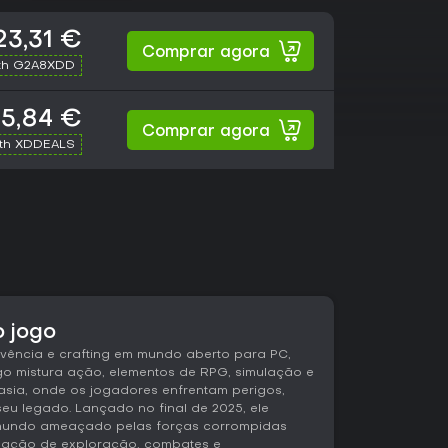
23,31 €
Comprar agora
th G2A8XDD
5,84 €
Comprar agora
ith XDDEALS
o jogo
ivência e crafting em mundo aberto para PC,
ogo mistura ação, elementos de RPG, simulação e
asia, onde os jogadores enfrentam perigos,
u legado. Lançado no final de 2025, ele
mundo ameaçado pelas forças corrompidas
nação de exploração, combates e