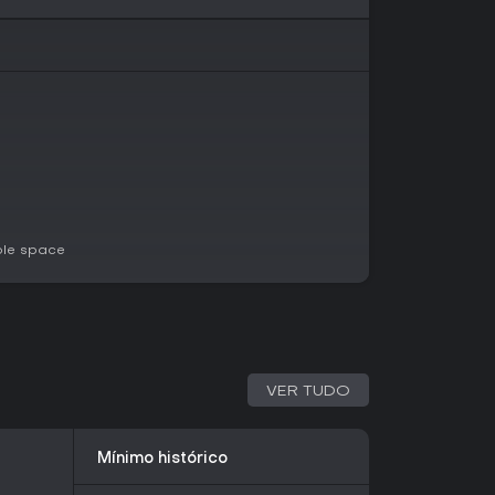
 único modo endless runner, com objetivos
 para concluir o jogo ou prolongar a run
h scores. Essa estrutura incentiva a
ssão se beneficia dos upgrades acumulados
mples, mas crescem em dificuldade, exigindo
nstros e escolhas de power-ups para sobreviver
jogatina solo, fiel às raízes indie casuais, sem
ble space
ração estratégico do jogo, com opções que
plos de flechas ou efeitos elementais. Escolhas
as capazes de lidar com inimigos mais duros,
am as runs rapidamente.
VER TUDO
rofundidade, pois pets e espadas evoluem com
onstante em trechos intensos. O sistema premia
da run única mesmo no formato endless.
Mínimo histórico