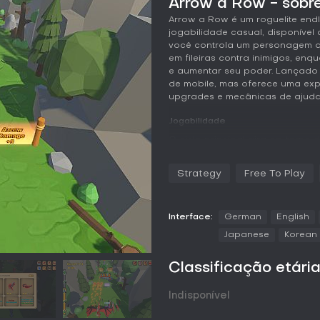
Arrow a Row - sobre
Arrow a Row é um roguelite end
jogabilidade casual, disponível c
você controla um personagem q
em fileiras contra inimigos, en
e aumentar seu poder. Lançado 
de mobile, mas oferece uma exp
upgrades e mecânicas de ajuda
Jogabilidade
O ciclo principal gira em torn
flechas em fileiras contra mons
movimento para a esquerda ou di
Strategy
Free To Play
escolhendo entre enfrentar os i
Power-ups surgem com frequênc
builds variadas, como aumentar
especiais. Ajudantes como pet
Interface:
German
English
mirando automaticamente nos in
Japanese
Korean
Upgrades permanentes garantem
Classificação etári
básicos como velocidade ou vida
factíveis. Os elementos roguelit
risco e recompensa enquanto v
Indisponível
o boss final. A trilha sonora de
ritmo das runs sem complicar os 