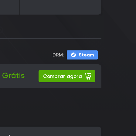
DRM:
Steam
Grátis
Comprar agora