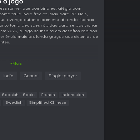
 o jogo
less runner que combina estratégia com
omo título indie free-to-play para PC. Nele,
ue avança automaticamente atirando flechas
quanto toma decisões rápidas para se posicionar
em 2023, o jogo se inspira em desafios rápidos
eriência mais profunda graças aos sistemas de
ntes.
o de um personagem que corre sozinho e dispara
+Mais
tros que se aproximam. Você direciona o
reita a fim de se posicionar da melhor forma,
Indie
Casual
Single-player
nimigos ou desviar para uma colocação ideal.
ia, permitindo selecionar opções que moldam
 o dano das flechas ou adicionar efeitos
s e espadas voadoras ajudam no combate,
Spanish - Spain
French
Indonesian
imigos para reforçar seu ataque.
Swedish
Simplified Chinese
 progressão entre runs, aprimorando atributos
a
 para tornar as tentativas seguintes mais
e brilham nas escolhas rápidas, equilibrando
ocê mira pontuações altas ou o confronto com
 Ben Esdor cria um fundo perfeito, realçando o
controles simples.