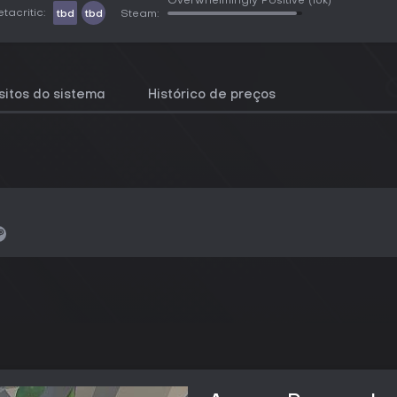
Overwhelmingly Positive
(16k)
tacritic:
tbd
tbd
Steam:
sitos do sistema
Histórico de preços