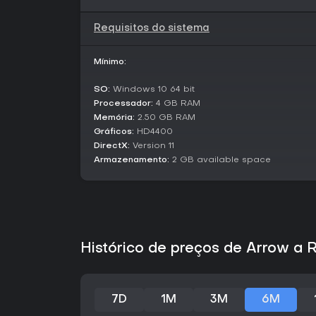
Requisitos do sistema
Mínimo:
SO:
Windows 10 64 bit
Processador:
4 GB RAM
Memória:
2.50 GB RAM
Gráficos:
HD4400
DirectX:
Version 11
Armazenamento:
2 GB available space
Histórico de preços de Arrow a
7D
1M
3M
6M