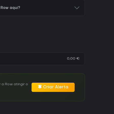
 Row aqui?
0,00 €
a Row atingir o
Criar Alerta