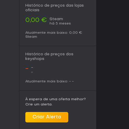
unners em busca de uma opção free-to-play,
Histórico de preços das lojas
o-benefício com mecânicas acessíveis e
oficiais
ntários de jogadores elogiam seu apelo como
Steam
0,00 €
 real, embora alguns reclamem de interrupções
há 5 meses
. No PC, roda lisinho sem esses problemas,
u maratonas de scores.
Atualmente mais baixo:
0,00 €
Steam
teúdo principal intacto desde o lançamento,
ue curtem decisões estratégicas em ritmo
nstruir poder ao longo das runs e não se
Histórico de preços dos
do gênero, é uma escolha certeira para
keyshops
.
-
-
-
Atualmente mais baixo:
-
-
À espera de uma oferta melhor?
Crie um alerta.
Criar Alerta