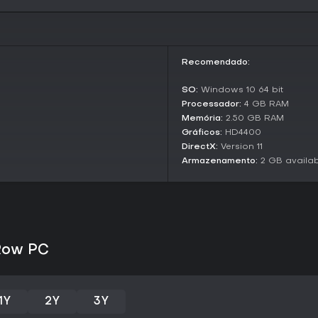
Modos de Jogo
Arrow a Row concentra-se em um
divididos entre derrotar o boss
Recomendado:
indefinidamente em busca de hig
rejogabilidade, já que cada se
SO:
Windows 10 64 bit
anteriormente.
Processador:
4 GB RAM
Na prática, as runs começam si
Memória:
2.50 GB RAM
desvios estratégicos contra mo
Gráficos:
HD4400
mais tempo. O modo é ideal para 
DirectX:
Version 11
recursos multiplayer complexos.
Armazenamento:
2 GB availa
Power-Ups e Builds
A seleção de power-ups é o co
geram sinergias como tiros múlti
acertadas criam builds poderos
enquanto decisões ruins encerr
 Row PC
Os ajudantes adicionam mais p
upgrades, oferecendo suporte c
a experimentação, tornando ca
1Y
2Y
3Y
Vale a Pena Jogar?