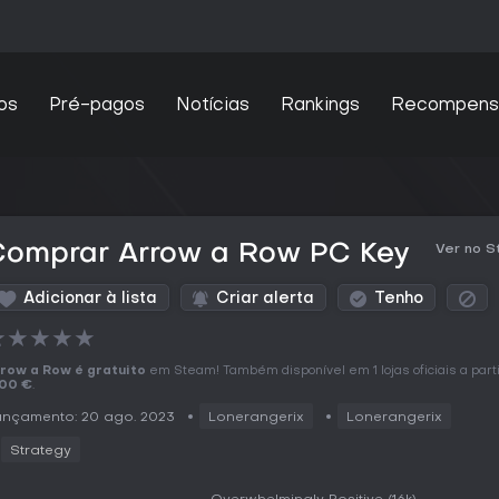
os
Pré-pagos
Notícias
Rankings
Recompens
Comprar Arrow a Row PC Key
Ver no 
Adicionar à lista
Criar alerta
Tenho
★
★
★
★
★
row a Row é gratuito
em Steam! Também disponível em 1 lojas oficiais a part
,00 €
.
ançamento: 20 ago. 2023
Lonerangerix
Lonerangerix
Strategy