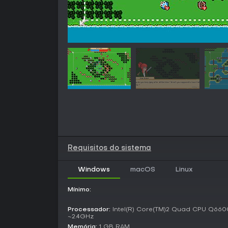
Requisitos do sistema
Windows
macOS
Linux
Mínimo:
Processador:
Intel(R) Core(TM)2 Quad CPU Q6600
~2.4GHz
Memória:
1 GB RAM