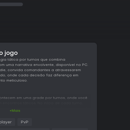
o jogo
égia tática por turnos que combina
 uma narrativa envolvente, disponível no PC.
ndie, convida comandantes a atravessarem
dido, onde cada decisão faz diferença em
to meticuloso.
contecem em uma grade por turnos, onde você
encontros táticos. No início de cada turno,
âmicas, como avançar ou defender, para moldar
+Mais
adas de estratégia ao superar os oponentes. O
pede que todas as unidades atuem a cada turno
player
PvP
 um campo de batalha real.