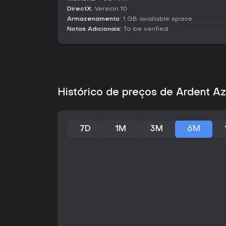
DirectX:
Version 10
Armazenamento:
1 GB available space
Notas Adicionais:
To be verified
Histórico de preços de Ardent A
7D
1M
3M
6M