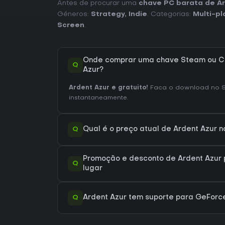
Antes de procurar uma
chave PC barata de Ar
Géneros:
Strategy
,
Indie
. Categorias:
Multi-pl
Screen
.
Onde comprar uma chave Steam ou CD
Q
Azur?
Ardent Azur e gratuito!
Faca o download no S
instantaneamente.
Q
Qual é o preço atual de Ardent Azur 
Promoção e desconto de Ardent Azur 
Q
lugar
Q
Ardent Azur tem suporte para GeFor