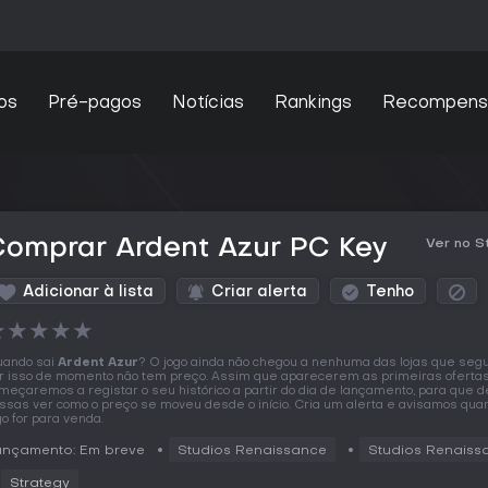
os
Pré-pagos
Notícias
Rankings
Recompens
Comprar Ardent Azur PC Key
Ver no 
Adicionar à lista
Criar alerta
Tenho
★
★
★
★
★
ando sai
Ardent Azur
? O jogo ainda não chegou a nenhuma das lojas que seg
r isso de momento não tem preço. Assim que aparecerem as primeiras oferta
meçaremos a registar o seu histórico a partir do dia de lançamento, para que d
ssas ver como o preço se moveu desde o início. Cria um alerta e avisamos qua
go for para venda.
ançamento: Em breve
Studios Renaissance
Studios Renaiss
Strategy