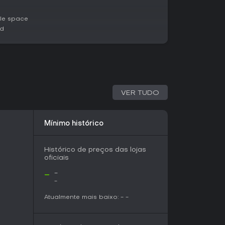
rno deles exige equilibrar forças pessoais com
le space
ed
égia que curtem combates por turnos pensados e
ncipalmente se você gosta de jogos onde
 tensão. O foco em montagem de esquadrão e
gabilidade com combinações diferentes de
VER TUDO
ata de lançamento definida, o jogo
vadoras, tornando-o uma ótima aposta para
 de algo além das táticas tradicionais. Se
 centradas em personagens te conquistam, vale
Mínimo histórico
ra uma experiência gratificante no lançamento.
Histórico de preços das lojas
oficiais
-
-
-
Atualmente mais baixo:
-
-