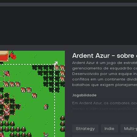
Ardent Azur - sobre 
Ardent Azur é um jogo de estrat
gerenciamento de esquadrão com
Desenvolvido por uma equipe i
conflitos em um continente divi
batalhas que exigem planejamen
Jogabilidade
Em Ardent Azur, os combates a
monta e lidera um esquadrão em 
escolha entre cinco ordens din
o ritmo da luta e adicionar cam
movimento é limitado, o que im
Strategy
Indie
Multi-
e obriga priorizações, como em