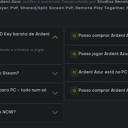
dent Azur
, confira o essencial. Desenvolvido por
Studios Rena
ayer
,
PvP
,
Shared/Split Screen PvP
,
Remote Play Together
,
 Key barata de Ardent
Q
Posso comprar Ardent 
team e comece a jogar
Q
Posso jogar Ardent Az
Q
Ardent Azur está no PC
no Steam?
para PC - tudo num só
Q
Posso comprar Ardent 
ce NOW?