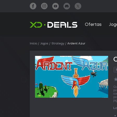
Ofertas
Jog
Início
Jogos
Strategy
Ardent Azur
Qu
po
co
po
jo
L