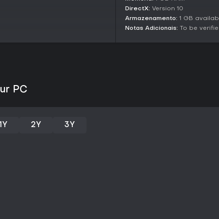
versus. Montar esquadrões em to
DirectX:
Version 10
traços específicos das facções.
Armazenamento:
1 GB availab
Vale a Pena Jogar?
Notas Adicionais:
To be verifi
Ardent Azur atrai fãs de estrat
amarrados a uma narrativa, pri
recursos limitados aumentam a
seleção de ordens garante rejo
comandantes e facções.
zur PC
Ainda em desenvolvimento sem d
impressiona com mecânicas ino
fãs de estratégia indie em busca
profundidade tática e histórias
1Y
2Y
3Y
adicionar à lista de desejos pa