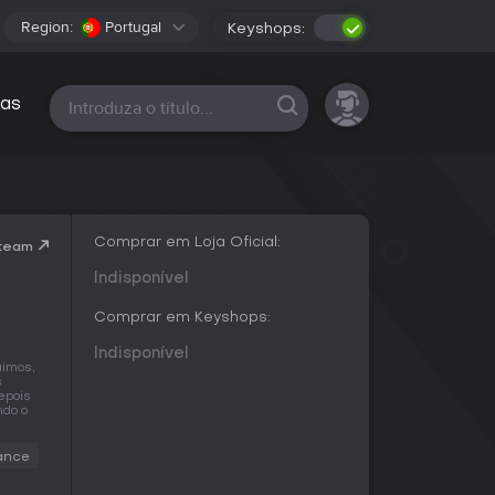
Region:
Portugal
Keyshops:
Todas as plataformas
as
Comprar em Loja Oficial:
Steam
Indisponível
Comprar em Keyshops:
Indisponível
uimos,
s
epois
ndo o
ance