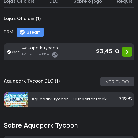
Lojas Oficiais
DLC
Sobre o jogo
Requisit
Lojas Oficiais (1)
DRM:
Steam
Aquapark Tycoon
23,45 €
há 1sem
DRM:
Aquapark Tycoon DLC (1)
VER TUDO
Aquapark Tycoon - Supporter Pack
7,19 €
Sobre Aquapark Tycoon