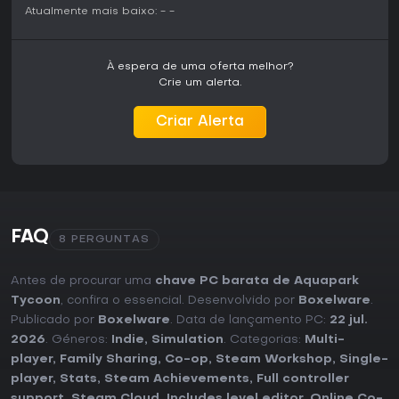
Atualmente mais baixo:
-
-
À espera de uma oferta melhor?
Crie um alerta.
Criar Alerta
FAQ
8 PERGUNTAS
Antes de procurar uma
chave PC barata de Aquapark
Tycoon
, confira o essencial. Desenvolvido por
Boxelware
.
Publicado por
Boxelware
. Data de lançamento PC:
22 jul.
2026
. Géneros:
Indie
,
Simulation
. Categorias:
Multi-
player
,
Family Sharing
,
Co-op
,
Steam Workshop
,
Single-
player
,
Stats
,
Steam Achievements
,
Full controller
support
,
Steam Cloud
,
Includes level editor
,
Online Co-