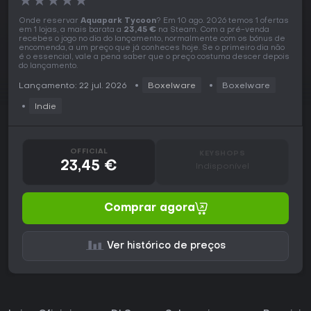
★
★
★
★
★
Onde reservar
Aquapark Tycoon
? Em 10 ago. 2026 temos 1 ofertas
em 1 lojas, a mais barata a
23,45 €
na Steam. Com a pré-venda
recebes o jogo no dia do lançamento, normalmente com os bónus de
encomenda, a um preço que já conheces hoje. Se o primeiro dia não
é o essencial, vale a pena saber que o preço costuma descer depois
do lançamento.
Lançamento: 22 jul. 2026
Boxelware
Boxelware
Indie
OFFICIAL
KEYSHOPS
23,45 €
Indisponível
Comprar agora
Ver histórico de preços