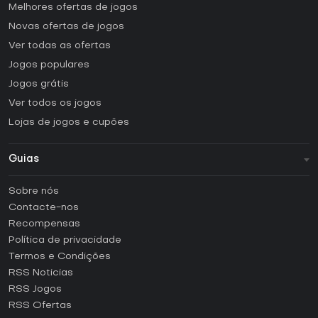
Melhores ofertas de jogos
Novas ofertas de jogos
Ver todas as ofertas
Jogos populares
Jogos grátis
Ver todos os jogos
Lojas de jogos e cupões
Guias
FAQ
Sobre nós
Guias e tutoriais
Contacte-nos
Como ativar uma CD Key Steam?
Recompensas
Como ativar uma CD Key Epic Games?
Política de privacidade
Termos e Condições
Como ativar uma CD Key GOG?
RSS Noticias
Como ativar uma CD Key Ubisoft Connect?
RSS Jogos
Como ativar uma CD Key EA App?
RSS Ofertas
Como ativar uma CD Key Battle.net?