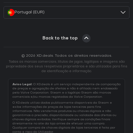
Portugal (EUR)
Back to the top
© 2026 XD.deals. Todos os direitos reservados.
Todas as marcas comerciais, títulos de jogos, logótipos e imagens são
propriedade dos seus respetivos proprietários e são utilizados para fins
de identificação e informação.
Aviso Legal:
O XD.deals é um serviço independente de comparação
de preços e agregação de ofertas e não é afiliado nem endossado
pela Valve Corporation. Steam e o logótipo Steam são marcas
comerciais e/ou marcas registadas da Valve Corporation.
O XD.deals utiliza dados publicamente disponíveis da Steam e
exibe informações de preços de lojas terceiras para fins
informativos. Não vendemos produtos ou chaves digitais e não
garantimos a precisão, disponibilidade ou validade das ofertas ou
chaves digitais exibidas. Verifique sempre as condições finais
diretamente no site da loja antes de efetuar uma compra.
Qualquer compra de chaves digitais de lojas terceiras é feita por
conta e risco do Utilizador.