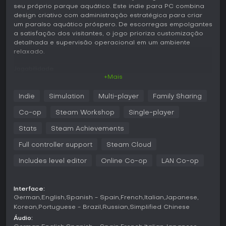
seu próprio parque aquático. Este indie para PC combina
design criativo com administração estratégica para criar
um paraíso aquático próspero. De escorregas empolgantes
a satisfação dos visitantes, o jogo prioriza customização
detalhada e supervisão operacional em um ambiente
relaxado.
Jogabilidade
+Mais
Em Aquapark Tycoon, o ciclo principal gira em torno de
projetar e otimizar elementos do parque para manter os
Indie
Simulation
Multi-player
Family Sharing
visitantes felizes. Você começa criando escorregas d'água,
escolhendo entre espirais e tobogãs velozes, e ajustando
Co-op
Steam Workshop
Single-player
níveis de emoção. Piscinas são outro destaque, com
opções para moldar o layout, regular temperaturas e
Stats
Steam Achievements
adicionar ondas ou áreas de relaxamento conforme as
Full controller support
Steam Cloud
preferências dos hóspedes.
Includes level editor
Online Co-op
LAN Co-op
Saunas trazem um toque de bem-estar, permitindo controlar
calor, aromas e horários de infusão com óleos essenciais
para atrair quem busca tranquilidade. Gerenciar visitantes
Interface:
exige monitorar demandas por aventura, esportes ou
German
English
Spanish - Spain
French
Italian
Japanese
descanso, adaptando o parque para todos, de jovens
Korean
Portuguese - Brazil
Russian
Simplified Chinese
adrenalizados a idosos. Você também cuida da equipe,
designando salva-vidas, especialistas em saunas e equipes
Áudio: