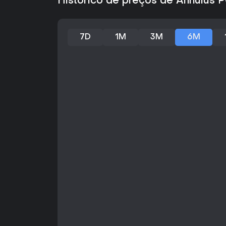
Histórico de preços de Annulus 
7D
1M
3M
6M