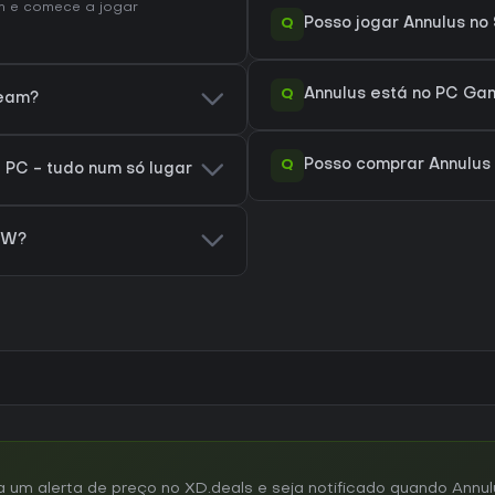
 e comece a jogar
Q
Posso jogar Annulus n
Q
Annulus está no PC Ga
team?
Q
Posso comprar Annulus
 PC - tudo num só lugar
OW?
m alerta de preço no XD.deals e seja notificado quando Annulu