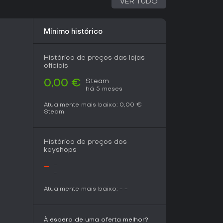
VER TUDO
intensificam a imersão nesse mundo turbulento.
Mínimo histórico
 por turnos com customização rica e narrativa
cote atraente, ainda mais por ser free-to-play.
u sistema inovador de mutações e campos de
Histórico de preços das lojas
ares positivos da comunidade de estratégia.
oficiais
para 8 de abril de 2026, após fases de testes,
Steam
0,00 €
e evoluir equipes em um contexto de dark
há 5 meses
 e combates adaptativos são o seu forte,
Atualmente mais baixo:
0,00 €
ara valer a pena, embora exija aguardar o
Steam
 atualizações futuras.
Histórico de preços dos
keyshops
-
-
-
Atualmente mais baixo:
-
-
À espera de uma oferta melhor?