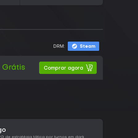
DRM:
Steam
Grátis
Comprar agora
go
 de estratégia tática por turnos em dark