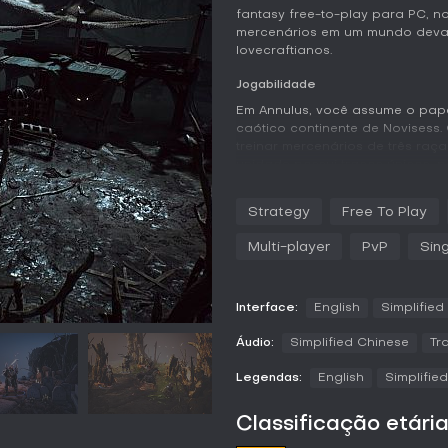
fantasy free-to-play para PC, 
mercenários em um mundo devas
lovecraftianos.
Jogabilidade
Em Annulus, você assume o pap
caótico continente de Novisess. 
treinar mercenários de três raça
unidade possui traços únicos,
inscrições, classes e habilidad
baseados em táticas de colisão
Strategy
Free To Play
decay.
Multi-player
PvP
Sin
À medida que seus mercenários 
transformam suas formas, atrib
aparências totalmente novas lig
evolução exige planejamento es
Interface:
English
Simplified
personagem que afetam formaçõe
ocorrem em grids dinâmicos, ond
Áudio:
Simplified Chinese
Tr
ciclos dia-noite e a mecânica d
Legendas:
English
Simplifie
imprevisibilidade, exigindo ada
A exploração também é essenci
Classificação etári
enviar esquadrões a florestas