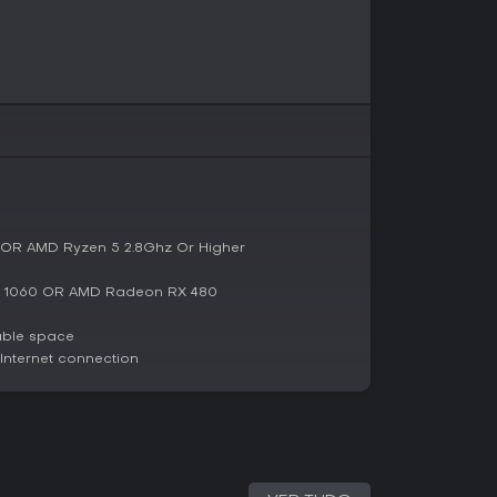
r escolhas que ramificam a história, ativando
em um pano de fundo de guerra medieval com
a single-player que une combate tático a
rincipal guia sua legião por uma campanha
dos e histórias paralelas, onde decisões
 novos encontros.
o gameplay, com batalhas por turnos que
ão e sinergias de unidades contra inimigos
ção permitem coletar recursos e posicionar
h OR AMD Ryzen 5 2.8Ghz Or Higher
ando camadas de aventura sem recorrer a
os.
X 1060 OR AMD Radeon RX 480
able space
a um cenário medieval sombrio, com facções em
nternet connection
ecânicas como efeitos climáticos aleatórios e
diretamente o desempenho dos mercenários,
ation Value traz profundidade estratégica
buffs em evolução.
real Engine oferecem ambientes detalhados, de
o realista, acompanhados por trilha sonora