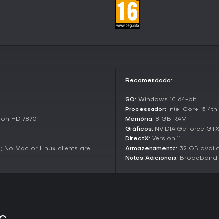
desafios. A narrativa avança po
eventos de batalha especiais 
toques de dark fantasy.
Modos de jogo
Annulus foca em uma experiênci
progressão narrativa. O modo p
principal com caminhos ramifica
moldam os resultados e liberam
Recomendado:
Os combates formam o núcleo d
desafiam estratégias de formaç
SO:
Windows 10 64-bit
variados. Segmentos de explora
Processador:
Intel Core i5 4t
esquadrões pelo mapa, adicion
on HD 7870
Memória:
8 GB RAM
multiplayer ou modos competitiv
Gráficos:
NVIDIA GeForce GT
DirectX:
Version 11
World and Mechanics
 No Mac or Linux clients are
Armazenamento:
32 GB avail
O continente de Novisess abrig
Notas Adicionais:
Broadband I
conflito e perigos elementais. M
terreno interativo influenciam 
enquanto o sistema de Contamin
contínua por meio de buffs e de
Gráficos impulsionados pelo Un
mapas atmosféricos a iluminaçã