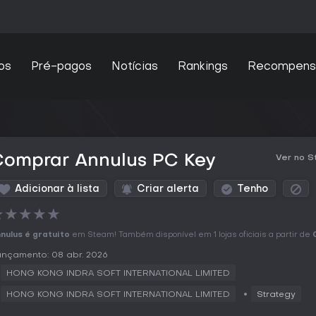
os
Pré-pagos
Notícias
Rankings
Recompens
Comprar Annulus PC Key
Ver no 
Adicionar à lista
Criar alerta
Tenho
★
★
★
★
★
nulus é gratuito
em Steam! Também disponível em 1 lojas oficiais a partir de
nçamento: 08 abr. 2026
HONG KONG INDRA SOFT INTERNATIONAL LIMITED
HONG KONG INDRA SOFT INTERNATIONAL LIMITED
Strategy