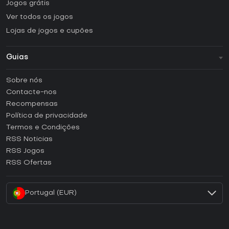
Jogos grátis
Ver todos os jogos
Lojas de jogos e cupões
Guias
FAQ
Sobre nós
Guias e tutoriais
Contacte-nos
Como ativar uma CD Key Steam?
Recompensas
Como ativar uma CD Key Epic Games?
Política de privacidade
Termos e Condições
Como ativar uma CD Key GOG?
RSS Noticias
Como ativar uma CD Key Ubisoft Connect?
RSS Jogos
Como ativar uma CD Key EA App?
RSS Ofertas
Como ativar uma CD Key Battle.net?
Portugal (EUR)