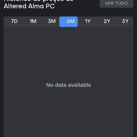
aventura sólida para mergulhar no estado atual.
VER TUDO
Altered Alma PC
7D
1M
3M
6M
1Y
2Y
3Y