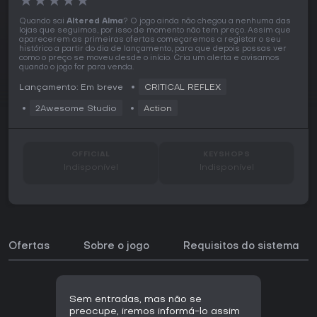
★
★
★
★
★
Quando sai
Altered Alma
? O jogo ainda não chegou a nenhuma das
lojas que seguimos, por isso de momento não tem preço. Assim que
aparecerem as primeiras ofertas começaremos a registar o seu
histórico a partir do dia de lançamento, para que depois possas ver
como o preço se moveu desde o início. Cria um alerta e avisamos
quando o jogo for para venda.
Lançamento: Em breve
CRITICAL REFLEX
2Awesome Studio
Action
OFFICIAL
KEYSHOPS
Indisponível
Indisponível
Ofertas
Sobre o jogo
Requisitos do sistema
Sem entradas, mas não se
preocupe, iremos informá-lo assim