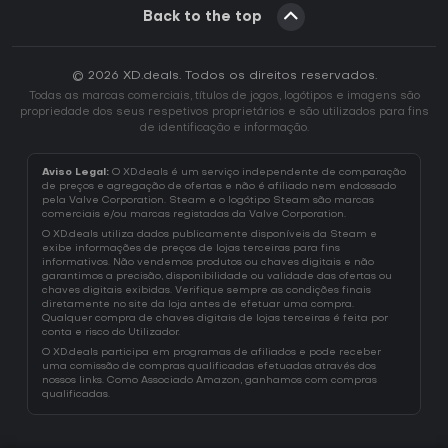
Back to the top
© 2026 XD.deals. Todos os direitos reservados.
Todas as marcas comerciais, títulos de jogos, logótipos e imagens são
propriedade dos seus respetivos proprietários e são utilizados para fins
de identificação e informação.
Aviso Legal:
O XD.deals é um serviço independente de comparação
de preços e agregação de ofertas e não é afiliado nem endossado
pela Valve Corporation. Steam e o logótipo Steam são marcas
comerciais e/ou marcas registadas da Valve Corporation.
O XD.deals utiliza dados publicamente disponíveis da Steam e
exibe informações de preços de lojas terceiras para fins
informativos. Não vendemos produtos ou chaves digitais e não
garantimos a precisão, disponibilidade ou validade das ofertas ou
chaves digitais exibidas. Verifique sempre as condições finais
diretamente no site da loja antes de efetuar uma compra.
Qualquer compra de chaves digitais de lojas terceiras é feita por
conta e risco do Utilizador.
O XD.deals participa em programas de afiliados e pode receber
uma comissão de compras qualificadas efetuadas através dos
nossos links. Como Associado Amazon, ganhamos com compras
qualificadas.