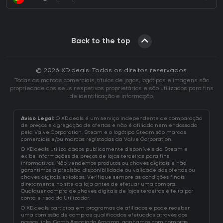
Back to the top
© 2026 XD.deals. Todos os direitos reservados.
Todas as marcas comerciais, títulos de jogos, logótipos e imagens são
propriedade dos seus respetivos proprietários e são utilizados para fins
de identificação e informação.
Aviso Legal:
O XD.deals é um serviço independente de comparação
de preços e agregação de ofertas e não é afiliado nem endossado
pela Valve Corporation. Steam e o logótipo Steam são marcas
comerciais e/ou marcas registadas da Valve Corporation.
O XD.deals utiliza dados publicamente disponíveis da Steam e
exibe informações de preços de lojas terceiras para fins
informativos. Não vendemos produtos ou chaves digitais e não
garantimos a precisão, disponibilidade ou validade das ofertas ou
chaves digitais exibidas. Verifique sempre as condições finais
diretamente no site da loja antes de efetuar uma compra.
Qualquer compra de chaves digitais de lojas terceiras é feita por
conta e risco do Utilizador.
O XD.deals participa em programas de afiliados e pode receber
uma comissão de compras qualificadas efetuadas através dos
nossos links. Como Associado Amazon, ganhamos com compras