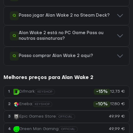
Q
Posso jogar Alan Wake 2 no Steam Deck?
Alan Wake 2 está no PC Game Pass ou
Q
noutras assinaturas?
Q
Posso comprar Alan Wake 2 aqui?
Melhores preços para Alan Wake 2
12,73 €
1
Difmark
-15%
KEYSHOP
17,80 €
2
Eneba
-10%
KEYSHOP
49,99 €
3
Epic Games Store
OFFICIAL
49,99 €
4
Green Man Gaming
OFFICIAL