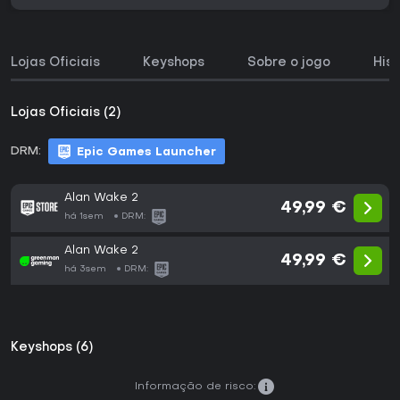
Lojas Oficiais
Keyshops
Sobre o jogo
His
Lojas Oficiais (2)
DRM:
Epic Games Launcher
Alan Wake 2
49,99 €
há 1sem
DRM:
Alan Wake 2
49,99 €
há 3sem
DRM:
Keyshops (6)
Informação de risco: