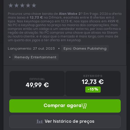
★
★
★
★
★
Procuras uma chave barata de
Alan Wake 2
? Em 9 ago. 2026 a oferta
mais baixa é
12,73 €
na Difmark, escolhida entre 8 ofertas em 6
lojas. Nas keyshops começa em 12,73 €, nas lojas oficiais em 49,99 €.
No PC a keyshop ganha no preço na maioria das comparações, mas
compras então um código a um vendedor externo, por isso confirma a
região de ativação. No PC compras uma chave que ativas na Steam
ou noutro cliente, e é aqui que o mercado é mais largo, com mais de
um quarto dos jogos a ter oferta em keyshop.
Lançamento: 27 out. 2023
Epic Games Publishing
Remedy Entertainment
KEYSHOPS
OFFICIAL
12,73 €
49,99 €
-15%
Comprar agora
Ver histórico de preços