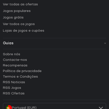
Ver todas as ofertas
Jogos populares
Jogos grátis
Ver todos os jogos
Lojas de jogos e cupões
Guias
FAQ
Sobre nós
Guias e tutoriais
Contacte-nos
Como ativar uma CD Key Steam?
Recompensas
Como ativar uma CD Key Epic Games?
Política de privacidade
Termos e Condições
Como ativar uma CD Key GOG?
RSS Noticias
Como ativar uma CD Key Ubisoft Connect?
RSS Jogos
Como ativar uma CD Key EA App?
RSS Ofertas
Como ativar uma CD Key Battle.net?
Portugal (EUR)