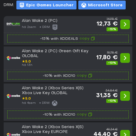
DRM:
Epic Games Launcher
Microsoft Store
14,98 €
Alan Wake 2 (PC)
12,73 €
há 2sem
DRM:
-15%
copy
-15% with XDDEALS
Alan Wake 2 (PC) Green Gift Key
19,78 €
GLOBAL
17,80 €
★
5.0
-10%
há 13h
copy
-10% with XDD10
Alan Wake 2 (Xbox Series X|S)
34,84 €
Xbox Live Key GLOBAL
31,35 €
★
5.0
-10%
há 4sem
DRM:
copy
-10% with XDD10
Alan Wake 2 (Xbox Series X|S)
49,34 €
Xbox Live Key EUROPE
44,40 €