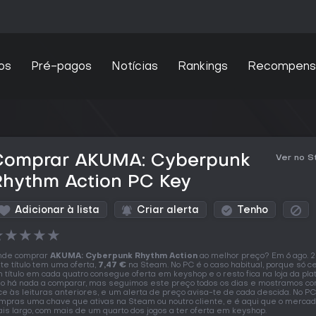
os
Pré-pagos
Notícias
Rankings
Recompens
Comprar AKUMA: Cyberpunk
Ver no 
Rhythm Action PC Key
Adicionar à lista
Criar alerta
Tenho
★
★
★
★
★
nde comprar
AKUMA: Cyberpunk Rhythm Action
ao melhor preço? Em 6 ago. 
te título tem uma oferta,
7,47 €
na Steam. No PC é o caso habitual, porque só c
 título em cada quatro consegue oferta em keyshop e o resto fica na loja da pla
o há nada a comparar, mas seguimos este preço todos os dias e mostramos co
ce às leituras anteriores, e um alerta de preço avisa-te de cada descida. No PC
mpras uma chave que ativas na Steam ou noutro cliente, e é aqui que o mercad
is largo, com mais de um quarto dos jogos a ter oferta em keyshop.