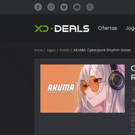
Ofertas
Jog
Início
Jogos
Action
AKUMA: Cyberpunk Rhythm Action
O
es
um
Nã
fa
co
ma