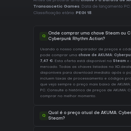
Antes de procurar uma
chave PC barata de A
Transascetic Games
. Data de lançamento PC
Classificação etária:
PEGI 18
.
Onde comprar uma chave Steam ou C
Q
Cyberpunk Rhythm Action?
Usando o nosso comparador de preços e códig
pode comprar uma
chave de AKUMA: Cyberpu
7,47 €
. Esta oferta está disponível na
Steam
e 
mercado. Todas as chaves listadas no XD.deals
disponíveis para download imediato após o p
incluem taxas de processamento e códigos pr
que veja sempre o preço mais baixo de AKUMA:
PC
. Consulte o
histórico de preços de AKUMA: 
comprar no melhor momento.
Qual é o preço atual de AKUMA: Cyber
Q
Steam?