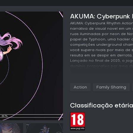
AKUMA: Cyberpunk R
AKUMA: Cyberpunk Rhythm Actio
narrativa de visual novel em u
ruas iluminadas por neon de Nov
papel de Typhoon, uma hacker 
competições underground chama
você supera rivais por meio de 
resulta em se despir em derrota
Lançado no final de 2025, o jo
domínio corporativo por meio d
Jogabilidade
O coração de AKUMA está nos ní
Action
Family Sharing
sistemas acertando inputs no ri
sincronizar prompts na tela co
trilha eclética que vai de synt
Classificação etári
sequências enfraquece as defes
contra hackers rivais. Entre as 
desenvolvem a história, permit
afetam relacionamentos e ramifi
dificuldade por estágio, a joga
iniciantes a combos complexos 