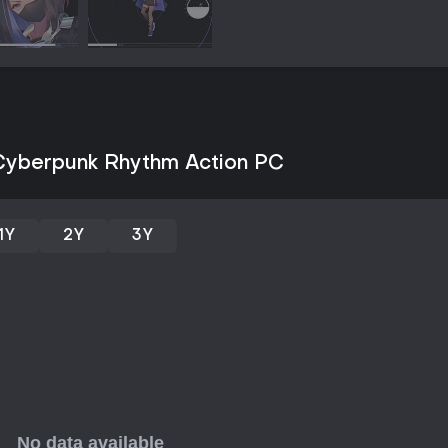
As mecânicas priorizam a const
do hacking, enquanto power-ups
jogo em confrontos difíceis. Os
derrotas levando a cutscenes r
hackers. Essa mistura forma um 
rítmica e decisões estratégicas n
Modos de Jogo
Cyberpunk Rhythm Action PC
AKUMA foca em uma campanha si
desafios rítmicos. O modo princi
confrontos com rivais específi
1Y
2Y
3Y
testam o domínio das mecânicas
permitem personalização, com o
elevando velocidade e complexi
Além da campanha principal, a r
scores maiores ou desbloquear i
multiplayer, a progressão estru
sensação competitiva na experiê
História e Personagens
A narrativa gira em torno da jo
campeã reinante da cena de hac