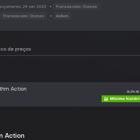
nçamento: 29 set. 2025
Transascetic Games
Transascetic Games
Action
rico de preços
thm Action
8,79 €
Mínimo histór
 Action