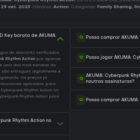
KUMA: Cyberpunk Rhythm Action
, confira o essencial. Desenvo
:
29 set. 2025
. Géneros:
Action
. Categorias:
Family Sharing
,
Si
D Key barata de AKUMA:
Q
Posso comprar AKUMA: 
os de desconto verificados,
Q
Posso jogar AKUMA: Cy
nk Rhythm Action
por apenas
é uma das mais baratas do
 são entregues digitalmente e
AKUMA: Cyberpunk Rhyt
agamento. Os preços já
Q
noutras assinaturas?
omocionais aplicados, para
 Cyberpunk Rhythm Action no
Cyberpunk Rhythm Action
para
Q
Posso comprar AKUMA: 
punk Rhythm Action no