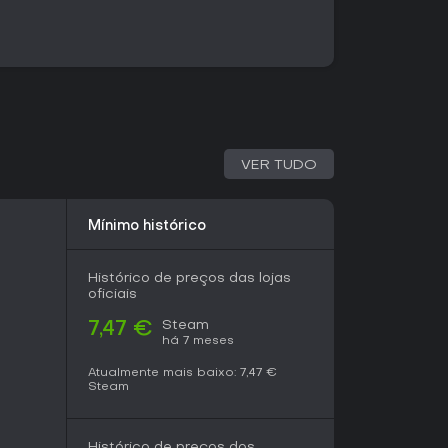
rução de combos para aumentar a eficiência
 ligados ao ritmo da música podem virar o
 elementos adultos se integram à narrativa, com
eveladoras que enfatizam a vulnerabilidade dos
loop de jogabilidade que premia habilidade
as partes da história.
VER TUDO
ngle-player que une progressão narrativa a
pal leva você por 12 níveis, cada um ligado a
cos, culminando em batalhas contra chefes que
Mínimo histórico
 de ritmo. As configurações de dificuldade
 modo fácil trazendo padrões simples e o hard
dade para jogadores experientes.
Histórico de preços das lojas
oficiais
ejogabilidade surge ao revisitar níveis para
nsights narrativos extras. Sem opções
Steam
7,47 €
turada pelos torneios Hackon garante uma
há 7 meses
ncia solo.
Atualmente mais baixo:
7,47 €
Steam
rnada de Typhoon para destronar Mira, a
king de Nova Tokyo. Você enfrenta um elenco
Histórico de preços dos