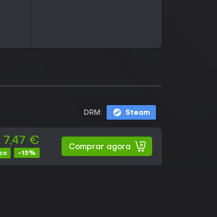
DRM:
Steam
7,47 €
Comprar agora
-15%
ico