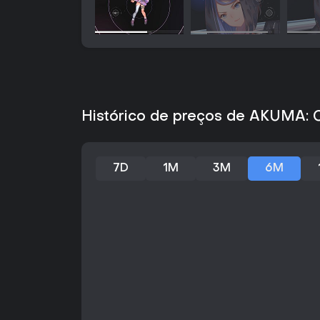
Histórico de preços de AKUMA: 
7D
1M
3M
6M