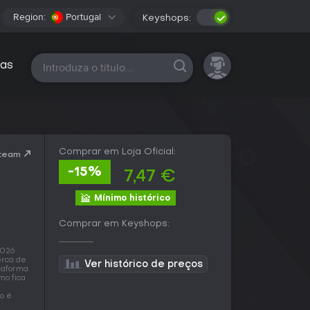
Region:
Portugal
Keyshops:
Todas as plataformas
as
Comprar em Loja Oficial:
Steam
-15%
7,47 €
Mínimo histórico
Comprar em Keyshops:
2026
erca de
Ver histórico de preços
taforma.
mo fica
o é