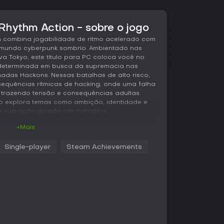
hythm Action - sobre o jogo
n combina jogabilidade de ritmo acelerado com
m mundo cyberpunk sombrio. Ambientado nas
a Tokyo, este título para PC coloca você no
determinada em busca da supremacia nas
das Hackons. Nessas batalhas de alto risco,
sequências rítmicas de hacking, onde uma falha
, trazendo tensão e consequências adultas.
go explora temas como ambição, identidade e
e sua ação guiada por narrativa.
+Mais
veis de rhythm action, nos quais você invade
Single-player
Steam Achievements
tmo de batidas pulsantes. Cada fase exige
m pressionamentos de botões, ao som de uma
hwave a trance e breakcore. O sucesso nessas
a
as do oponente, levando a duelos climáticos
partes de ação, elementos de visual novel
indo interações com personagens e escolhas que
cações do enredo. Com três níveis de
bilidade vai de padrões acessíveis para
que exigem precisão e reflexos rápidos.