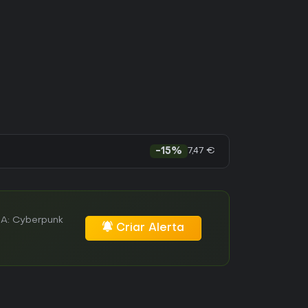
7,47 €
-15%
MA: Cyberpunk
Criar Alerta