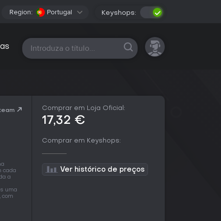
Region:
Portugal
Keyshops:
Todas as plataformas
as
Comprar em Loja Oficial:
Steam
17,32 €
Comprar em Keyshops:
ma
Ver histórico de preços
m cada
da a
as uma
, com