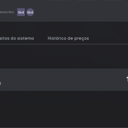
tacritic:
tbd
tbd
sitos do sistema
Histórico de preços