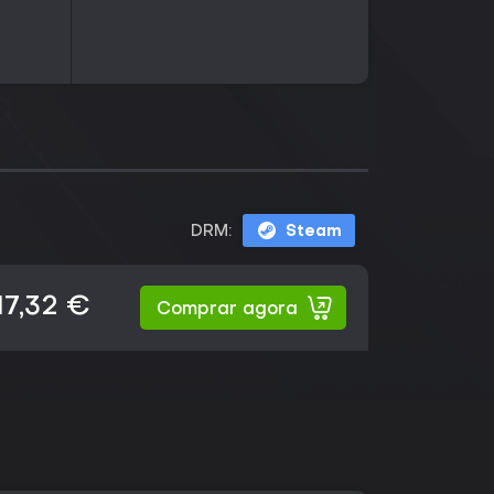
DRM:
Steam
17,32 €
Comprar agora