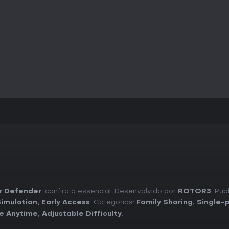
r Defender
, confira o essencial. Desenvolvido por
ROTOR3
. Pub
Simulation
,
Early Access
. Categorias:
Family Sharing
,
Single-p
e Anytime
,
Adjustable Difficulty
.