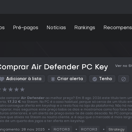
os
Pré-pagos
Notícias
Rankings
Recompens
Comprar Air Defender PC Key
Ver no 
Adicionar à lista
Criar alerta
Tenho
★
★
★
★
★
nde comprar
Air Defender
ao melhor preço? Em 8 ago. 2026 este título tem u
erta,
17,32 €
na Steam. No PC é o caso habitual, porque só cerca de um título e
atro consegue oferta em keyshop e o resto fica na loja da plataforma. Não há na
mparar, mas seguimos este preço todos os dias e mostramos como fica face às
ituras anteriores, e um alerta de preço avisa-te de cada descida. No PC compr
ave que ativas na Steam ou noutro cliente, e é aqui que o mercado é mais largo
is de um quarto dos jogos a ter oferta em keyshop.
nçamento: 28 nov. 2025
ROTOR3
ROTOR3
Strategy