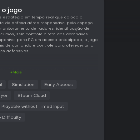
 o jogo
e estratégia em tempo real que coloca o
e de defesa aérea responsável pelo espaço
monitoramento de radares, identificação de
ursos, sem controle direto das aeronaves.
sponível para PC em acesso antecipado, o jogo
ais de comando e controle para oferecer uma
es defensivas.
tratégica de cima para baixo, interpretando
+Mais
ara diferenciar tráfego comum de possíveis
ste em analisar contatos, decidir se deve
l
Simulation
Early Access
nar os recursos disponíveis. O lançamento de
o é um dos mecânicos centrais, exigindo o
ayer
Steam Cloud
bustível, armamento e parâmetros de missão
Playable without Timed Input
ção acrescentam profundidade ao permitir o
 Difficulty
o e inteligência de guerra eletrônica. Esses
imagem mais clara do campo de batalha e
 inimiga é adaptativa e testa as defesas com
, incentivando novas partidas para aprimorar