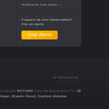
Atualmente mais baixo:
-
-
À espera de uma oferta melhor?
Crie um alerta.
Criar Alerta
8 PERGUNTAS
licado por
ROTOR3
. Data de lançamento PC:
28
layer
,
Steam Cloud
,
Custom Volume