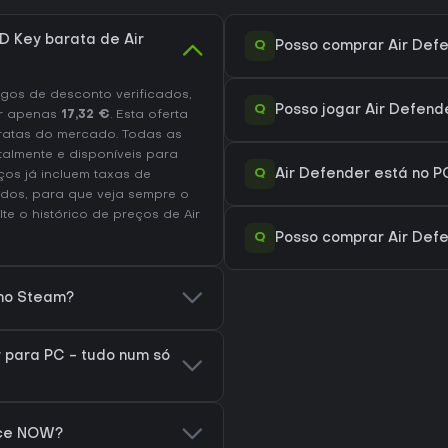
 Key barata de Air
Q
Posso comprar Air Def
os de desconto verificados,
Q
Posso jogar Air Defen
r apenas
17,32 €
. Esta oferta
ratas do mercado. Todas as
talmente e disponíveis para
Q
Air Defender está no P
os já incluem taxas de
dos, para que veja sempre o
lte o
histórico de preços de Air
Q
Posso comprar Air Def
 no Steam?
 para PC - tudo num só
rce NOW?