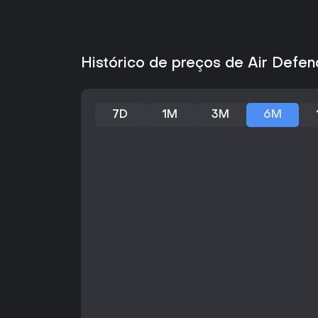
Histórico de preços de Air Defe
7D
1M
3M
6M