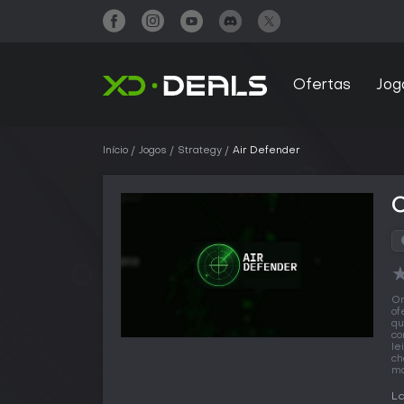
Ofertas
Jog
Início
Jogos
Strategy
Air Defender
O
of
qu
co
le
ch
ma
La