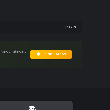
17,32 €
ender atingir o
Criar Alerta